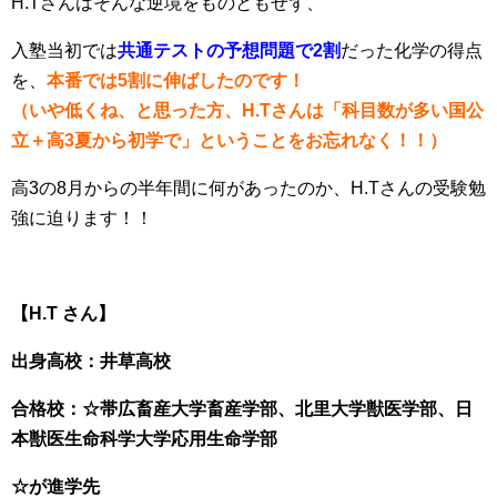
H.Tさんはそんな逆境をものともせず、
入塾当初では
共通テストの予想問題で2割
だった化学の得点
を、
本番では5割に伸ばしたのです！
（いや低くね、と思った方、H.Tさんは「科目数が多い国公
立＋高3夏から初学で」ということをお忘れなく！！）
高3の8月からの半年間に何があったのか、H.Tさんの受験勉
強に迫ります！！
【H.T さん】
出身高校：井草高校
合格校：☆帯広畜産大学畜産学部、北里大学獣医学部、日
本獣医生命科学大学応用生命学部
☆が進学先