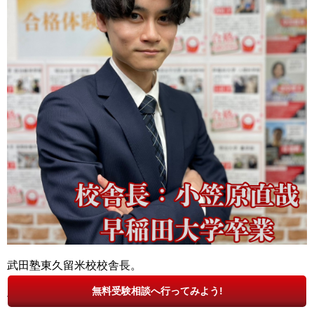
武田塾東久留米校校舎長。
無料受験相談へ行ってみよう!
参考書学習
で受験に挑み
早稲田大学
、
上智大学
に
W合格