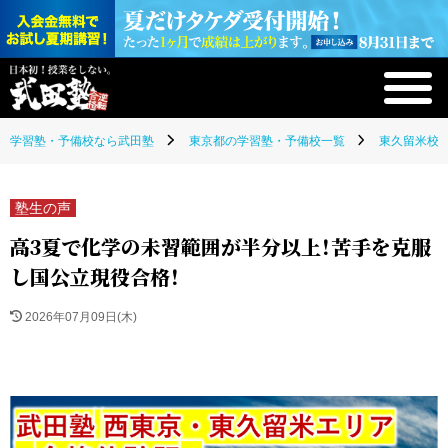
学習塾・予備校なら武田塾
東京都の学習塾・予備校一覧
東久留米校(
塾生の声
高3夏で化学の未習範囲が半分以上！苦手を克服
し国公立現役合格！
2026年07月09日(木)