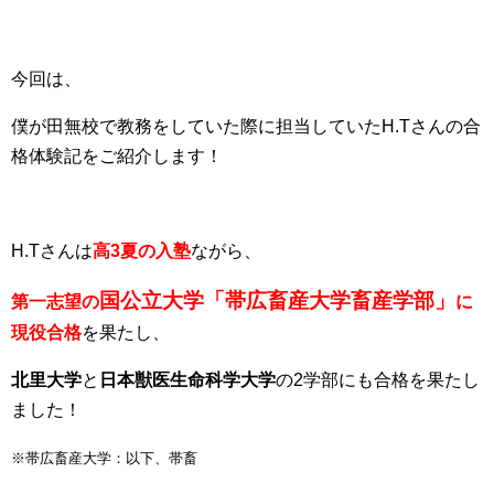
今回は、
僕が田無校で教務をしていた際に担当していたH.Tさんの合
格体験記をご紹介します！
H.Tさんは
高3夏の入塾
ながら、
国公立大学「帯広畜産大学畜産学部」
第一志望の
に
現役合格
を果たし、
北里大学
と
日本獣医生命科学大学
の2学部にも合格を果たし
ました！
※帯広畜産大学：以下、帯畜