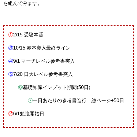
を組んでみます。
①
2/15 受験本番
③
10/15 赤本突入最終ライン
④
9/1 マーチレベル参考書突入
⑤
7/20 日大レベル参考書突入
⑥
基礎知識インプット期間(50日)
⑦
一日あたりの参考書進行 総ページ÷50日
②
6/1勉強開始日