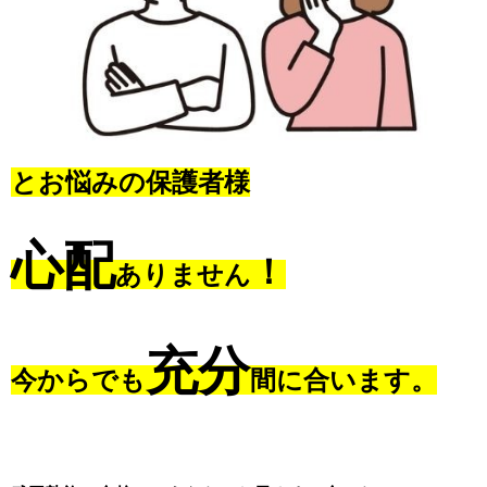
とお悩みの保護者様
心配
！
ありません
充分
今からでも
間に合います。