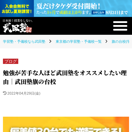
学習塾・予備校なら武田塾
東京都の学習塾・予備校一覧
旗の台校(学
ブログ
勉強が苦手な人ほど武田塾をオススメしたい理
由｜武田塾旗の台校
2022年04月29日(金)