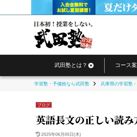
武田塾とは？
コース案
学習塾・予備校なら武田塾
兵庫県の学習塾
ブログ
英語長文の正しい読み方
2025年06月05日(木)