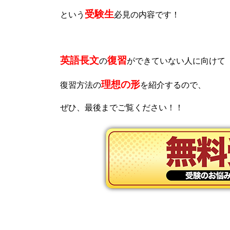
受験生
という
必見の内容です！
英語長文
復習
の
ができていない人に向けて
理想の形
復習方法の
を紹介するので、
ぜひ、最後までご覧ください！！