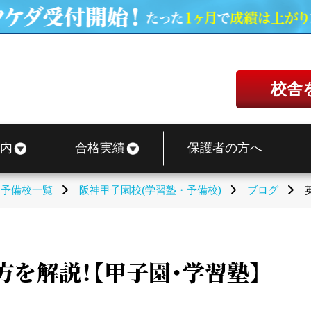
校舎
内
合格実績
保護者の方へ
・予備校一覧
阪神甲子園校(学習塾・予備校)
ブログ
を解説！【甲子園・学習塾】