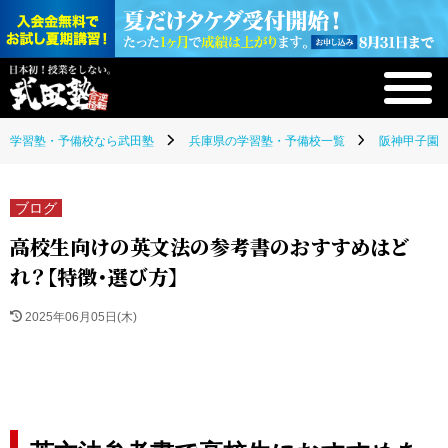
学習塾・予備校なら武田塾
兵庫県の学習塾・予備校一覧
阪神甲子園校
ブログ
高校生向けの英文法の参考書のおすすめはど
れ？【特徴・選び方】
2025年06月05日(木)