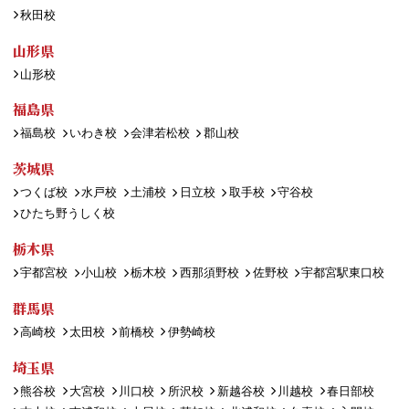
秋田校
山形県
山形校
福島県
福島校
いわき校
会津若松校
郡山校
茨城県
つくば校
水戸校
土浦校
日立校
取手校
守谷校
ひたち野うしく校
栃木県
宇都宮校
小山校
栃木校
西那須野校
佐野校
宇都宮駅東口校
群馬県
高崎校
太田校
前橋校
伊勢崎校
埼玉県
熊谷校
大宮校
川口校
所沢校
新越谷校
川越校
春日部校