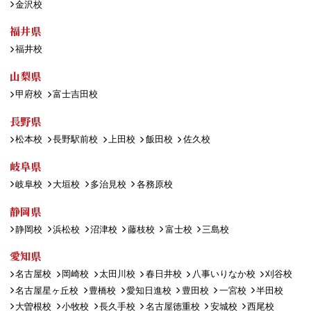
金沢校
福井県
福井校
山梨県
甲府校
富士吉田校
長野県
松本校
長野駅前校
上田校
飯田校
佐久校
岐阜県
岐阜校
大垣校
多治見校
各務原校
静岡県
静岡校
浜松校
沼津校
藤枝校
富士校
三島校
愛知県
名古屋校
岡崎校
太田川校
春日井校
八事いりなか校
刈谷校
名古屋星ヶ丘校
豊橋校
愛知日進校
豊田校
一宮校
半田校
大曽根校
小牧校
長久手校
名古屋徳重校
安城校
西尾校