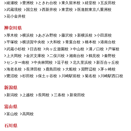
綾瀬校
豊洲校
ときわ台校
東久留米校
経堂校
五反田校
武蔵境校
国立校
西新井校
東雲校
医進館東京八重洲校
花小金井校
神奈川県
厚木校
横浜校
あざみ野校
藤沢校
新横浜校
小田原校
平塚校
横須賀中央校
大和校
青葉台校
橋本校
港南台校
武蔵小杉校
日吉校
向ヶ丘遊園校
中山校
溝ノ口校
戸塚校
上大岡校
金沢文庫校
二俣川校
湘南台校
鶴見校
秦野校
センター南校
中央林間校
逗子校
北久里浜校
新百合ヶ丘校
海老名校
長津田校
鹿島田校
大船校
淵野辺校
茅ヶ崎校
鷺沼校
杉田校
保土ヶ谷校
川崎駅前校
菊名校
川崎駅西口校
新潟県
新潟校
上越校
長岡校
三条校
新発田校
富山県
富山校
高岡校
石川県