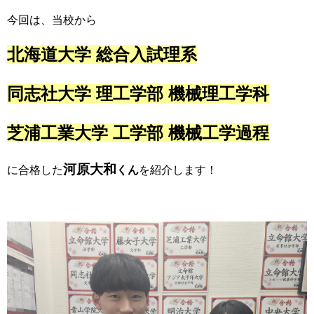
今回は、当校から
北海道大学 総合入試理系
同志社大学 理工学部 機械理工学科
芝浦工業大学 工学部 機械工学過程
河原大和
に合格した
くん
を紹介します！