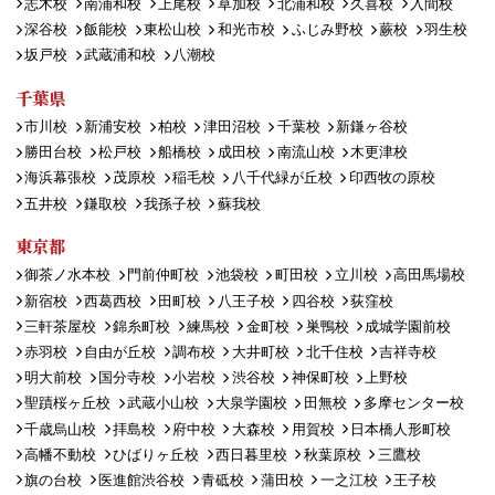
志木校
南浦和校
上尾校
草加校
北浦和校
久喜校
入間校
深谷校
飯能校
東松山校
和光市校
ふじみ野校
蕨校
羽生校
坂戸校
武蔵浦和校
八潮校
千葉県
市川校
新浦安校
柏校
津田沼校
千葉校
新鎌ヶ谷校
勝田台校
松戸校
船橋校
成田校
南流山校
木更津校
海浜幕張校
茂原校
稲毛校
八千代緑が丘校
印西牧の原校
五井校
鎌取校
我孫子校
蘇我校
東京都
御茶ノ水本校
門前仲町校
池袋校
町田校
立川校
高田馬場校
新宿校
西葛西校
田町校
八王子校
四谷校
荻窪校
三軒茶屋校
錦糸町校
練馬校
金町校
巣鴨校
成城学園前校
赤羽校
自由が丘校
調布校
大井町校
北千住校
吉祥寺校
明大前校
国分寺校
小岩校
渋谷校
神保町校
上野校
聖蹟桜ヶ丘校
武蔵小山校
大泉学園校
田無校
多摩センター校
千歳烏山校
拝島校
府中校
大森校
用賀校
日本橋人形町校
高幡不動校
ひばりヶ丘校
西日暮里校
秋葉原校
三鷹校
旗の台校
医進館渋谷校
青砥校
蒲田校
一之江校
王子校