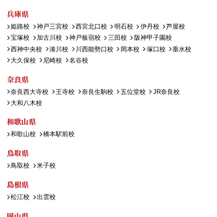
兵庫県
姫路校
神戸三宮校
西宮北口校
明石校
伊丹校
芦屋校
宝塚校
加古川校
神戸板宿校
三田校
阪神甲子園校
西神中央校
湊川校
川西能勢口校
岡本校
塚口校
垂水校
大久保校
尼崎校
名谷校
奈良県
奈良西大寺校
王寺校
奈良生駒校
五位堂校
JR奈良校
大和八木校
和歌山県
和歌山校
橋本駅前校
鳥取県
鳥取校
米子校
島根県
松江校
出雲校
岡山県