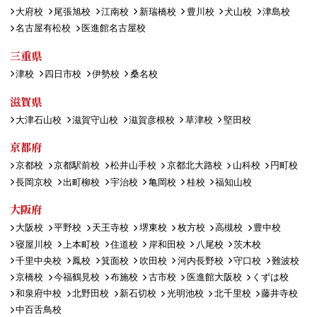
大府校
尾張旭校
江南校
新瑞橋校
豊川校
犬山校
津島校
名古屋有松校
医進館名古屋校
三重県
津校
四日市校
伊勢校
桑名校
滋賀県
大津石山校
滋賀守山校
滋賀彦根校
草津校
堅田校
京都府
京都校
京都駅前校
松井山手校
京都北大路校
山科校
円町校
長岡京校
出町柳校
宇治校
亀岡校
桂校
福知山校
大阪府
大阪校
平野校
天王寺校
堺東校
枚方校
高槻校
豊中校
寝屋川校
上本町校
住道校
岸和田校
八尾校
茨木校
千里中央校
鳳校
箕面校
吹田校
河内長野校
守口校
難波校
京橋校
今福鶴見校
布施校
古市校
医進館大阪校
くずは校
和泉府中校
北野田校
新石切校
光明池校
北千里校
藤井寺校
中百舌鳥校