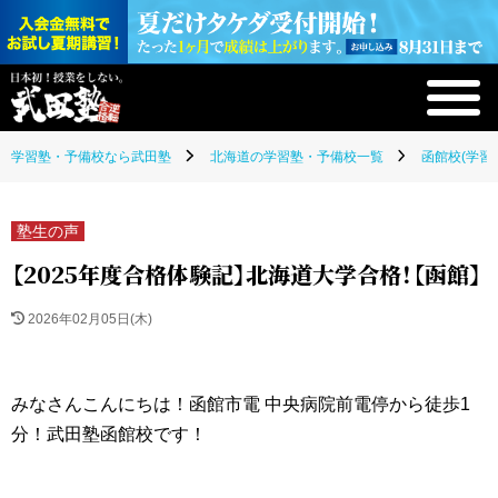
学習塾・予備校なら武田塾
北海道の学習塾・予備校一覧
函館校(学習
塾生の声
【2025年度合格体験記】北海道大学合格！【函館】
2026年02月05日(木)
みなさんこんにちは！
函館市電 中央病院前電停から徒歩1
分！
武田塾函館校です！