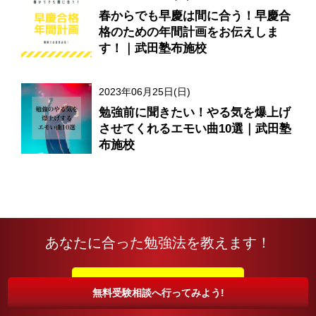
春からでも早慶は間に合う！早慶合
格のための年間計画をお伝えしま
す！｜武田塾布施校
2023年06月25日(日)
勉強前に聞きたい！やる気を爆上げ
させてくれるエモい曲10選｜武田塾
布施校
あなたに合った勉強法を教えます！
無料受験相談に行ってみる
無料受験相談へ行ってみよう!