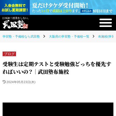
学習塾・予備校なら武田塾
大阪府の学習塾・予備校一覧
布施校(学習
ブログ
受験生は定期テストと受験勉強どっちを優先す
ればいいの？｜武田塾布施校
2024年05月23日(木)