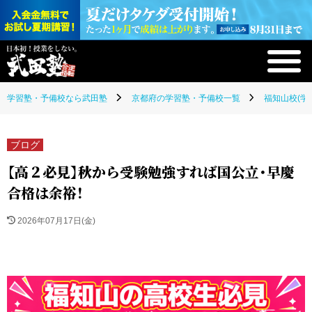
学習塾・予備校なら武田塾
京都府の学習塾・予備校一覧
福知山校(学
ブログ
【高２必見】秋から受験勉強すれば国公立・早慶
合格は余裕！
2026年07月17日(金)