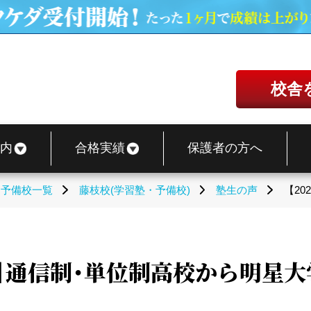
校舎
内
合格実績
保護者の方へ
・予備校一覧
藤枝校(学習塾・予備校)
塾生の声
【2
記】通信制・単位制高校から明星大