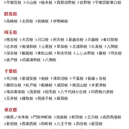
宇都宮校
小山校
栃木校
西那須野校
佐野校
宇都宮駅東口校
群馬県
高崎校
太田校
前橋校
伊勢崎校
埼玉県
熊谷校
大宮校
川口校
所沢校
新越谷校
川越校
春日部校
志木校
南浦和校
上尾校
草加校
北浦和校
久喜校
入間校
深谷校
飯能校
東松山校
和光市校
ふじみ野校
蕨校
羽生校
坂戸校
武蔵浦和校
八潮校
千葉県
市川校
新浦安校
柏校
津田沼校
千葉校
新鎌ヶ谷校
勝田台校
松戸校
船橋校
成田校
南流山校
木更津校
海浜幕張校
茂原校
稲毛校
八千代緑が丘校
印西牧の原校
五井校
鎌取校
我孫子校
蘇我校
東京都
御茶ノ水本校
門前仲町校
池袋校
町田校
立川校
高田馬場校
新宿校
西葛西校
田町校
八王子校
四谷校
荻窪校