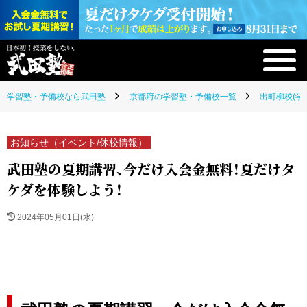
学習塾・予備校なら武田塾
京都府の学習塾・予備校一覧
出町柳校(学
お知らせ（イベント/休校情報）
武田塾の夏期講習、今だけ入会金無料！夏だけタ
ケダを体験しよう！
2024年05月01日(水)