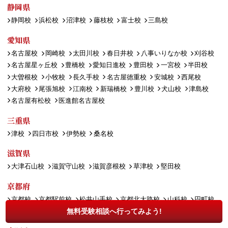
静岡県
静岡校
浜松校
沼津校
藤枝校
富士校
三島校
愛知県
名古屋校
岡崎校
太田川校
春日井校
八事いりなか校
刈谷校
名古屋星ヶ丘校
豊橋校
愛知日進校
豊田校
一宮校
半田校
大曽根校
小牧校
長久手校
名古屋徳重校
安城校
西尾校
大府校
尾張旭校
江南校
新瑞橋校
豊川校
犬山校
津島校
名古屋有松校
医進館名古屋校
三重県
津校
四日市校
伊勢校
桑名校
滋賀県
大津石山校
滋賀守山校
滋賀彦根校
草津校
堅田校
京都府
京都校
京都駅前校
松井山手校
京都北大路校
山科校
円町校
長岡京校
出町柳校
宇治校
亀岡校
桂校
福知山校
無料受験相談へ行ってみよう!