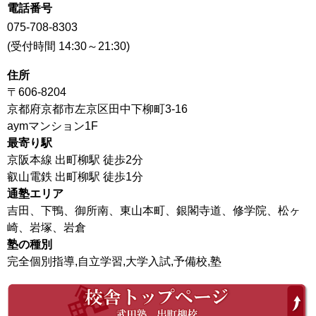
電話番号
075-708-8303
(受付時間 14:30～21:30)
住所
〒606-8204
京都府京都市左京区田中下柳町3-16
aymマンション1F
最寄り駅
京阪本線 出町柳駅 徒歩2分
叡山電鉄 出町柳駅 徒歩1分
通塾エリア
吉田、下鴨、御所南、東山本町、銀閣寺道、修学院、松ヶ
崎、岩塚、岩倉
塾の種別
完全個別指導,自立学習,大学入試,予備校,塾