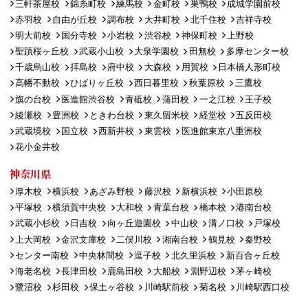
三軒茶屋校
錦糸町校
練馬校
金町校
巣鴨校
成城学園前校
赤羽校
自由が丘校
調布校
大井町校
北千住校
吉祥寺校
明大前校
国分寺校
小岩校
渋谷校
神保町校
上野校
聖蹟桜ヶ丘校
武蔵小山校
大泉学園校
田無校
多摩センター校
千歳烏山校
拝島校
府中校
大森校
用賀校
日本橋人形町校
高幡不動校
ひばりヶ丘校
西日暮里校
秋葉原校
三鷹校
旗の台校
医進館渋谷校
青砥校
蒲田校
一之江校
王子校
綾瀬校
豊洲校
ときわ台校
東久留米校
経堂校
五反田校
武蔵境校
国立校
西新井校
東雲校
医進館東京八重洲校
花小金井校
神奈川県
厚木校
横浜校
あざみ野校
藤沢校
新横浜校
小田原校
平塚校
横須賀中央校
大和校
青葉台校
橋本校
港南台校
武蔵小杉校
日吉校
向ヶ丘遊園校
中山校
溝ノ口校
戸塚校
上大岡校
金沢文庫校
二俣川校
湘南台校
鶴見校
秦野校
センター南校
中央林間校
逗子校
北久里浜校
新百合ヶ丘校
海老名校
長津田校
鹿島田校
大船校
淵野辺校
茅ヶ崎校
鷺沼校
杉田校
保土ヶ谷校
川崎駅前校
菊名校
川崎駅西口校