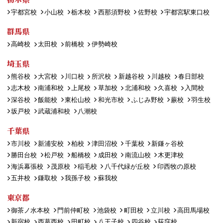
宇都宮校
小山校
栃木校
西那須野校
佐野校
宇都宮駅東口校
群馬県
高崎校
太田校
前橋校
伊勢崎校
埼玉県
熊谷校
大宮校
川口校
所沢校
新越谷校
川越校
春日部校
志木校
南浦和校
上尾校
草加校
北浦和校
久喜校
入間校
深谷校
飯能校
東松山校
和光市校
ふじみ野校
蕨校
羽生校
坂戸校
武蔵浦和校
八潮校
千葉県
市川校
新浦安校
柏校
津田沼校
千葉校
新鎌ヶ谷校
勝田台校
松戸校
船橋校
成田校
南流山校
木更津校
海浜幕張校
茂原校
稲毛校
八千代緑が丘校
印西牧の原校
五井校
鎌取校
我孫子校
蘇我校
東京都
御茶ノ水本校
門前仲町校
池袋校
町田校
立川校
高田馬場校
新宿校
西葛西校
田町校
八王子校
四谷校
荻窪校