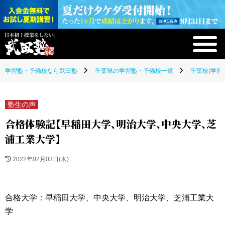
学習塾・予備校なら武田塾
千葉県の学習塾・予備校一覧
千葉校(学習
塾生の声
合格体験記【早稲田大学、明治大学、中央大学、芝
浦工業大学】
2022年02月03日(木)
合格大学：早稲田大学、中央大学、明治大学、芝浦工業大
学