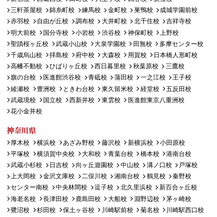
三軒茶屋校
錦糸町校
練馬校
金町校
巣鴨校
成城学園前校
赤羽校
自由が丘校
調布校
大井町校
北千住校
吉祥寺校
明大前校
国分寺校
小岩校
渋谷校
神保町校
上野校
聖蹟桜ヶ丘校
武蔵小山校
大泉学園校
田無校
多摩センター校
千歳烏山校
拝島校
府中校
大森校
用賀校
日本橋人形町校
高幡不動校
ひばりヶ丘校
西日暮里校
秋葉原校
三鷹校
旗の台校
医進館渋谷校
青砥校
蒲田校
一之江校
王子校
綾瀬校
豊洲校
ときわ台校
東久留米校
経堂校
五反田校
武蔵境校
国立校
西新井校
東雲校
医進館東京八重洲校
花小金井校
神奈川県
厚木校
横浜校
あざみ野校
藤沢校
新横浜校
小田原校
平塚校
横須賀中央校
大和校
青葉台校
橋本校
港南台校
武蔵小杉校
日吉校
向ヶ丘遊園校
中山校
溝ノ口校
戸塚校
上大岡校
金沢文庫校
二俣川校
湘南台校
鶴見校
秦野校
センター南校
中央林間校
逗子校
北久里浜校
新百合ヶ丘校
海老名校
長津田校
鹿島田校
大船校
淵野辺校
茅ヶ崎校
鷺沼校
杉田校
保土ヶ谷校
川崎駅前校
菊名校
川崎駅西口校