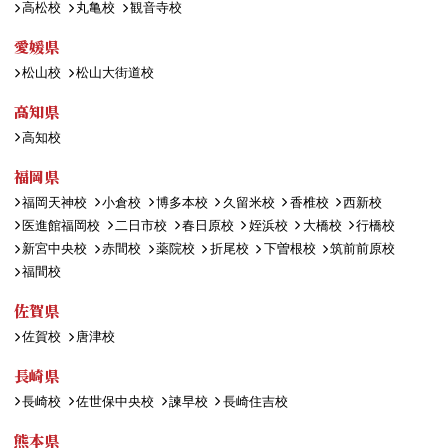
高松校
丸亀校
観音寺校
愛媛県
松山校
松山大街道校
高知県
高知校
福岡県
福岡天神校
小倉校
博多本校
久留米校
香椎校
西新校
医進館福岡校
二日市校
春日原校
姪浜校
大橋校
行橋校
新宮中央校
赤間校
薬院校
折尾校
下曽根校
筑前前原校
福間校
佐賀県
佐賀校
唐津校
長崎県
長崎校
佐世保中央校
諫早校
長崎住吉校
熊本県