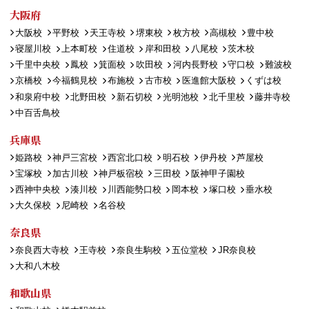
大阪府
大阪校
平野校
天王寺校
堺東校
枚方校
高槻校
豊中校
寝屋川校
上本町校
住道校
岸和田校
八尾校
茨木校
千里中央校
鳳校
箕面校
吹田校
河内長野校
守口校
難波校
京橋校
今福鶴見校
布施校
古市校
医進館大阪校
くずは校
和泉府中校
北野田校
新石切校
光明池校
北千里校
藤井寺校
中百舌鳥校
兵庫県
姫路校
神戸三宮校
西宮北口校
明石校
伊丹校
芦屋校
宝塚校
加古川校
神戸板宿校
三田校
阪神甲子園校
西神中央校
湊川校
川西能勢口校
岡本校
塚口校
垂水校
大久保校
尼崎校
名谷校
奈良県
奈良西大寺校
王寺校
奈良生駒校
五位堂校
JR奈良校
大和八木校
和歌山県