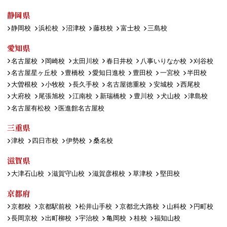
静岡県
静岡校
浜松校
沼津校
藤枝校
富士校
三島校
愛知県
名古屋校
岡崎校
太田川校
春日井校
八事いりなか校
刈谷校
名古屋星ヶ丘校
豊橋校
愛知日進校
豊田校
一宮校
半田校
大曽根校
小牧校
長久手校
名古屋徳重校
安城校
西尾校
大府校
尾張旭校
江南校
新瑞橋校
豊川校
犬山校
津島校
名古屋有松校
医進館名古屋校
三重県
津校
四日市校
伊勢校
桑名校
滋賀県
大津石山校
滋賀守山校
滋賀彦根校
草津校
堅田校
京都府
京都校
京都駅前校
松井山手校
京都北大路校
山科校
円町校
長岡京校
出町柳校
宇治校
亀岡校
桂校
福知山校