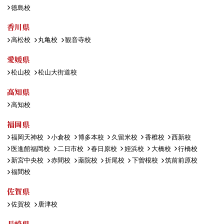
徳島校
香川県
高松校
丸亀校
観音寺校
愛媛県
松山校
松山大街道校
高知県
高知校
福岡県
福岡天神校
小倉校
博多本校
久留米校
香椎校
西新校
医進館福岡校
二日市校
春日原校
姪浜校
大橋校
行橋校
新宮中央校
赤間校
薬院校
折尾校
下曽根校
筑前前原校
福間校
佐賀県
佐賀校
唐津校
長崎県