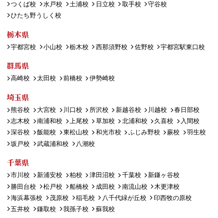
つくば校
水戸校
土浦校
日立校
取手校
守谷校
ひたち野うしく校
栃木県
宇都宮校
小山校
栃木校
西那須野校
佐野校
宇都宮駅東口校
群馬県
高崎校
太田校
前橋校
伊勢崎校
埼玉県
熊谷校
大宮校
川口校
所沢校
新越谷校
川越校
春日部校
志木校
南浦和校
上尾校
草加校
北浦和校
久喜校
入間校
深谷校
飯能校
東松山校
和光市校
ふじみ野校
蕨校
羽生校
坂戸校
武蔵浦和校
八潮校
千葉県
市川校
新浦安校
柏校
津田沼校
千葉校
新鎌ヶ谷校
勝田台校
松戸校
船橋校
成田校
南流山校
木更津校
海浜幕張校
茂原校
稲毛校
八千代緑が丘校
印西牧の原校
五井校
鎌取校
我孫子校
蘇我校