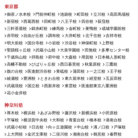
東京都
御茶ノ水本校
門前仲町校
池袋校
町田校
立川校
高田馬場校
新宿校
西葛西校
田町校
八王子校
四谷校
荻窪校
三軒茶屋校
錦糸町校
練馬校
金町校
巣鴨校
成城学園前校
赤羽校
自由が丘校
調布校
大井町校
北千住校
吉祥寺校
明大前校
国分寺校
小岩校
渋谷校
神保町校
上野校
聖蹟桜ヶ丘校
武蔵小山校
大泉学園校
田無校
多摩センター校
千歳烏山校
拝島校
府中校
大森校
用賀校
日本橋人形町校
高幡不動校
ひばりヶ丘校
西日暮里校
秋葉原校
三鷹校
旗の台校
医進館渋谷校
青砥校
蒲田校
一之江校
王子校
綾瀬校
豊洲校
ときわ台校
東久留米校
経堂校
五反田校
武蔵境校
国立校
西新井校
東雲校
医進館東京八重洲校
花小金井校
神奈川県
厚木校
横浜校
あざみ野校
藤沢校
新横浜校
小田原校
平塚校
横須賀中央校
大和校
青葉台校
橋本校
港南台校
武蔵小杉校
日吉校
向ヶ丘遊園校
中山校
溝ノ口校
戸塚校
上大岡校
金沢文庫校
二俣川校
湘南台校
鶴見校
秦野校