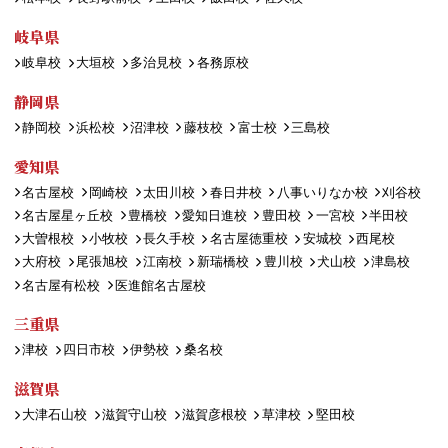
岐阜県
岐阜校
大垣校
多治見校
各務原校
静岡県
静岡校
浜松校
沼津校
藤枝校
富士校
三島校
愛知県
名古屋校
岡崎校
太田川校
春日井校
八事いりなか校
刈谷校
名古屋星ヶ丘校
豊橋校
愛知日進校
豊田校
一宮校
半田校
大曽根校
小牧校
長久手校
名古屋徳重校
安城校
西尾校
大府校
尾張旭校
江南校
新瑞橋校
豊川校
犬山校
津島校
名古屋有松校
医進館名古屋校
三重県
津校
四日市校
伊勢校
桑名校
滋賀県
大津石山校
滋賀守山校
滋賀彦根校
草津校
堅田校