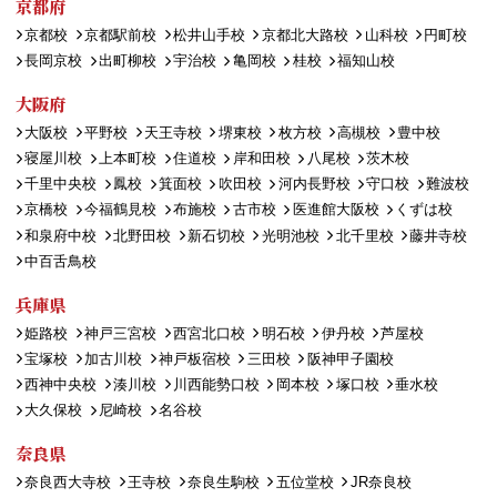
京都府
京都校
京都駅前校
松井山手校
京都北大路校
山科校
円町校
長岡京校
出町柳校
宇治校
亀岡校
桂校
福知山校
大阪府
大阪校
平野校
天王寺校
堺東校
枚方校
高槻校
豊中校
寝屋川校
上本町校
住道校
岸和田校
八尾校
茨木校
千里中央校
鳳校
箕面校
吹田校
河内長野校
守口校
難波校
京橋校
今福鶴見校
布施校
古市校
医進館大阪校
くずは校
和泉府中校
北野田校
新石切校
光明池校
北千里校
藤井寺校
中百舌鳥校
兵庫県
姫路校
神戸三宮校
西宮北口校
明石校
伊丹校
芦屋校
宝塚校
加古川校
神戸板宿校
三田校
阪神甲子園校
西神中央校
湊川校
川西能勢口校
岡本校
塚口校
垂水校
大久保校
尼崎校
名谷校
奈良県
奈良西大寺校
王寺校
奈良生駒校
五位堂校
JR奈良校