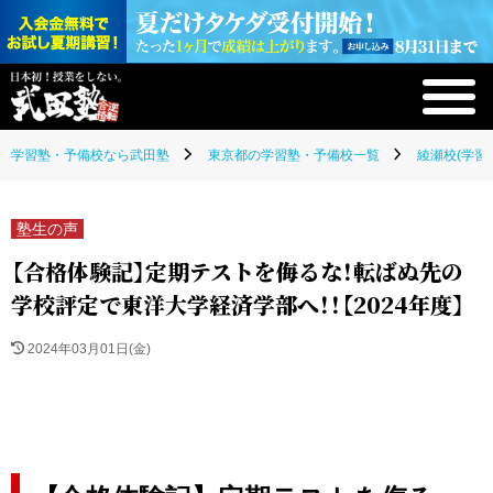
学習塾・予備校なら武田塾
東京都の学習塾・予備校一覧
綾瀬校(学習
塾生の声
【合格体験記】定期テストを侮るな！転ばぬ先の
学校評定で東洋大学経済学部へ！！【2024年度】
2024年03月01日(金)