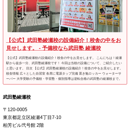
【公式】武田塾綾瀬校の設備紹介！校舎の中をお
見せします。 - 予備校なら武田塾 綾瀬校
【公式】武田塾綾瀬校の設備紹介！校舎の中をお見せします。 こんにちは！綾瀬
駅から徒歩一分、武田塾綾瀬校です！ 今回は当校の設備について、ご紹介したい
と思います。 目次 【公式】武田塾綾瀬校の設備紹介！校舎の中をお見せします。
校舎情報 広々とした自習室 各席に電源タップ完備 置き勉ロッカー ウォーターサ
ーバー 大学受験の予備校・学習塾・個別指導は逆転合格の武田塾の綾瀬校まで。
武田塾綾瀬校
〒120-0005
東京都足立区綾瀬4丁目7-10
柏芳ビル弐号館 2階