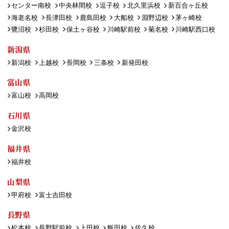
センター南校
中央林間校
逗子校
北久里浜校
新百合ヶ丘校
海老名校
長津田校
鹿島田校
大船校
淵野辺校
茅ヶ崎校
鷺沼校
杉田校
保土ヶ谷校
川崎駅前校
菊名校
川崎駅西口校
新潟県
新潟校
上越校
長岡校
三条校
新発田校
富山県
富山校
高岡校
石川県
金沢校
福井県
福井校
山梨県
甲府校
富士吉田校
長野県
松本校
長野駅前校
上田校
飯田校
佐久校