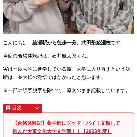
こんにちは！
綾瀬駅から徒歩一分、武田塾綾瀬校
です。
今回の合格体験記は、石井航太郎くん。
実は一度大学に進学している彼。大学に入り直すという決
断は、並大抵の覚悟ではなかったと思います。
※一部の誤字脱字を除いて、原文のまま記載しています。
目次
【合格体験記】薬学部にグッド・バイ！文転して
掴んだ大東文化大学文学部！！【2023年度】