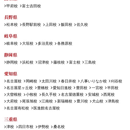
甲府校
富士吉田校
長野県
松本校
長野駅前校
上田校
飯田校
佐久校
岐阜県
岐阜校
大垣校
多治見校
各務原校
静岡県
静岡校
浜松校
沼津校
藤枝校
富士校
三島校
愛知県
名古屋校
岡崎校
太田川校
春日井校
八事いりなか校
刈谷校
名古屋星ヶ丘校
豊橋校
愛知日進校
豊田校
一宮校
半田校
大曽根校
小牧校
長久手校
名古屋徳重校
安城校
西尾校
大府校
尾張旭校
江南校
新瑞橋校
豊川校
犬山校
津島校
名古屋有松校
医進館名古屋校
三重県
津校
四日市校
伊勢校
桑名校