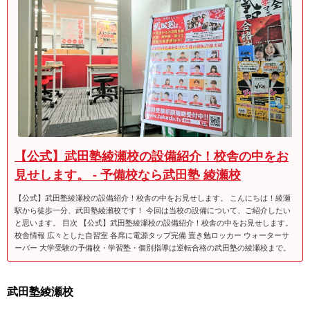
【公式】武田塾綾瀬校の設備紹介！校舎の中をお
見せします。 - 予備校なら武田塾 綾瀬校
【公式】武田塾綾瀬校の設備紹介！校舎の中をお見せします。 こんにちは！綾瀬
駅から徒歩一分、武田塾綾瀬校です！ 今回は当校の設備について、ご紹介したい
と思います。 目次 【公式】武田塾綾瀬校の設備紹介！校舎の中をお見せします。
校舎情報 広々とした自習室 各席に電源タップ完備 置き勉ロッカー ウォーターサ
ーバー 大学受験の予備校・学習塾・個別指導は逆転合格の武田塾の綾瀬校まで。
武田塾綾瀬校