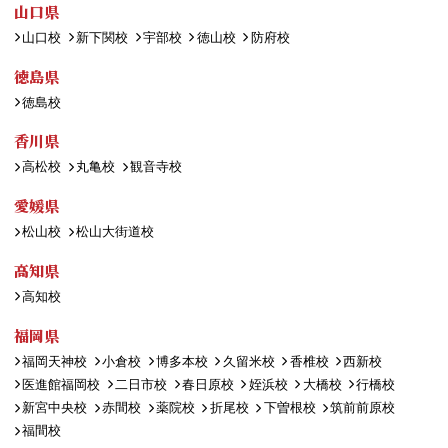
山口県
山口校
新下関校
宇部校
徳山校
防府校
徳島県
徳島校
香川県
高松校
丸亀校
観音寺校
愛媛県
松山校
松山大街道校
高知県
高知校
福岡県
福岡天神校
小倉校
博多本校
久留米校
香椎校
西新校
医進館福岡校
二日市校
春日原校
姪浜校
大橋校
行橋校
新宮中央校
赤間校
薬院校
折尾校
下曽根校
筑前前原校
福間校