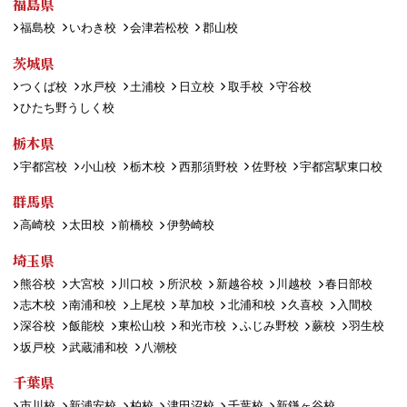
福島県
福島校
いわき校
会津若松校
郡山校
茨城県
つくば校
水戸校
土浦校
日立校
取手校
守谷校
ひたち野うしく校
栃木県
宇都宮校
小山校
栃木校
西那須野校
佐野校
宇都宮駅東口校
群馬県
高崎校
太田校
前橋校
伊勢崎校
埼玉県
熊谷校
大宮校
川口校
所沢校
新越谷校
川越校
春日部校
志木校
南浦和校
上尾校
草加校
北浦和校
久喜校
入間校
深谷校
飯能校
東松山校
和光市校
ふじみ野校
蕨校
羽生校
坂戸校
武蔵浦和校
八潮校
千葉県
市川校
新浦安校
柏校
津田沼校
千葉校
新鎌ヶ谷校