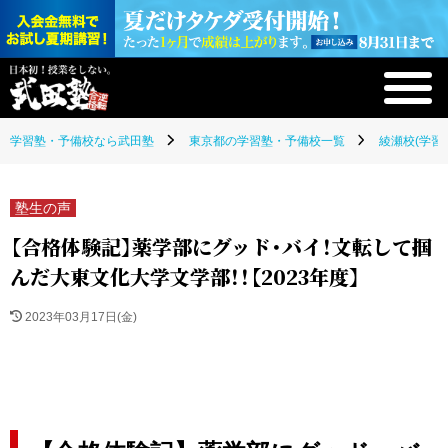
学習塾・予備校なら武田塾
東京都の学習塾・予備校一覧
綾瀬校(学習
塾生の声
【合格体験記】薬学部にグッド・バイ！文転して掴
んだ大東文化大学文学部！！【2023年度】
2023年03月17日(金)