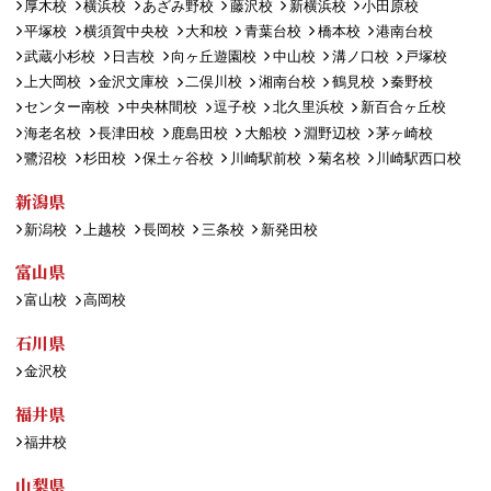
厚木校
横浜校
あざみ野校
藤沢校
新横浜校
小田原校
平塚校
横須賀中央校
大和校
青葉台校
橋本校
港南台校
武蔵小杉校
日吉校
向ヶ丘遊園校
中山校
溝ノ口校
戸塚校
上大岡校
金沢文庫校
二俣川校
湘南台校
鶴見校
秦野校
センター南校
中央林間校
逗子校
北久里浜校
新百合ヶ丘校
海老名校
長津田校
鹿島田校
大船校
淵野辺校
茅ヶ崎校
鷺沼校
杉田校
保土ヶ谷校
川崎駅前校
菊名校
川崎駅西口校
新潟県
新潟校
上越校
長岡校
三条校
新発田校
富山県
富山校
高岡校
石川県
金沢校
福井県
福井校
山梨県