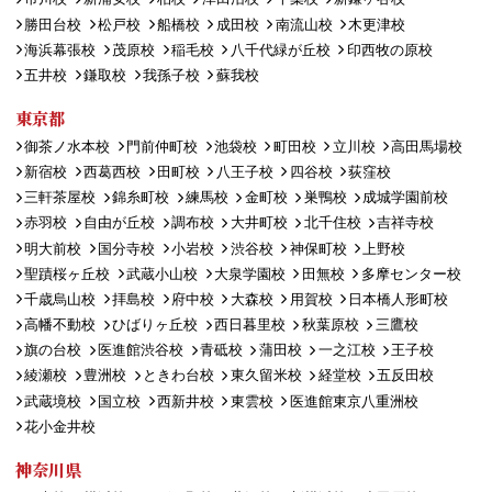
勝田台校
松戸校
船橋校
成田校
南流山校
木更津校
海浜幕張校
茂原校
稲毛校
八千代緑が丘校
印西牧の原校
五井校
鎌取校
我孫子校
蘇我校
東京都
御茶ノ水本校
門前仲町校
池袋校
町田校
立川校
高田馬場校
新宿校
西葛西校
田町校
八王子校
四谷校
荻窪校
三軒茶屋校
錦糸町校
練馬校
金町校
巣鴨校
成城学園前校
赤羽校
自由が丘校
調布校
大井町校
北千住校
吉祥寺校
明大前校
国分寺校
小岩校
渋谷校
神保町校
上野校
聖蹟桜ヶ丘校
武蔵小山校
大泉学園校
田無校
多摩センター校
千歳烏山校
拝島校
府中校
大森校
用賀校
日本橋人形町校
高幡不動校
ひばりヶ丘校
西日暮里校
秋葉原校
三鷹校
旗の台校
医進館渋谷校
青砥校
蒲田校
一之江校
王子校
綾瀬校
豊洲校
ときわ台校
東久留米校
経堂校
五反田校
武蔵境校
国立校
西新井校
東雲校
医進館東京八重洲校
花小金井校
神奈川県