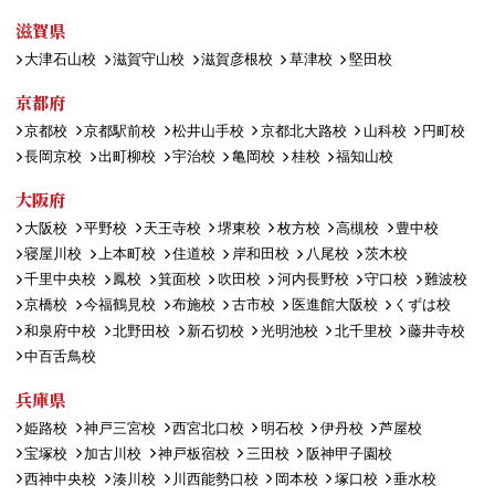
滋賀県
大津石山校
滋賀守山校
滋賀彦根校
草津校
堅田校
京都府
京都校
京都駅前校
松井山手校
京都北大路校
山科校
円町校
長岡京校
出町柳校
宇治校
亀岡校
桂校
福知山校
大阪府
大阪校
平野校
天王寺校
堺東校
枚方校
高槻校
豊中校
寝屋川校
上本町校
住道校
岸和田校
八尾校
茨木校
千里中央校
鳳校
箕面校
吹田校
河内長野校
守口校
難波校
京橋校
今福鶴見校
布施校
古市校
医進館大阪校
くずは校
和泉府中校
北野田校
新石切校
光明池校
北千里校
藤井寺校
中百舌鳥校
兵庫県
姫路校
神戸三宮校
西宮北口校
明石校
伊丹校
芦屋校
宝塚校
加古川校
神戸板宿校
三田校
阪神甲子園校
西神中央校
湊川校
川西能勢口校
岡本校
塚口校
垂水校