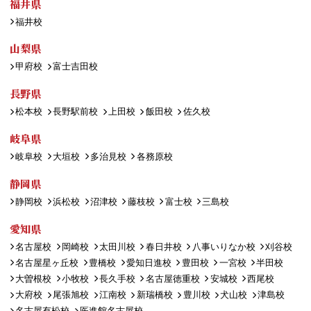
福井県
福井校
山梨県
甲府校
富士吉田校
長野県
松本校
長野駅前校
上田校
飯田校
佐久校
岐阜県
岐阜校
大垣校
多治見校
各務原校
静岡県
静岡校
浜松校
沼津校
藤枝校
富士校
三島校
愛知県
名古屋校
岡崎校
太田川校
春日井校
八事いりなか校
刈谷校
名古屋星ヶ丘校
豊橋校
愛知日進校
豊田校
一宮校
半田校
大曽根校
小牧校
長久手校
名古屋徳重校
安城校
西尾校
大府校
尾張旭校
江南校
新瑞橋校
豊川校
犬山校
津島校
名古屋有松校
医進館名古屋校