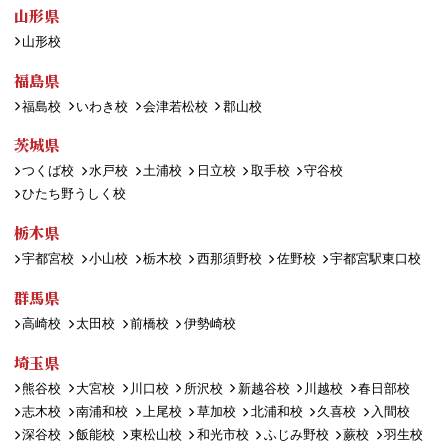
山形県
山形校
福島県
福島校
いわき校
会津若松校
郡山校
茨城県
つくば校
水戸校
土浦校
日立校
取手校
守谷校
ひたち野うしく校
栃木県
宇都宮校
小山校
栃木校
西那須野校
佐野校
宇都宮駅東口校
群馬県
高崎校
太田校
前橋校
伊勢崎校
埼玉県
熊谷校
大宮校
川口校
所沢校
新越谷校
川越校
春日部校
志木校
南浦和校
上尾校
草加校
北浦和校
久喜校
入間校
深谷校
飯能校
東松山校
和光市校
ふじみ野校
蕨校
羽生校