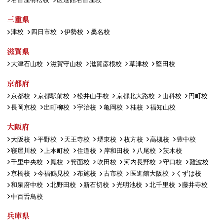
三重県
津校
四日市校
伊勢校
桑名校
滋賀県
大津石山校
滋賀守山校
滋賀彦根校
草津校
堅田校
京都府
京都校
京都駅前校
松井山手校
京都北大路校
山科校
円町校
長岡京校
出町柳校
宇治校
亀岡校
桂校
福知山校
大阪府
大阪校
平野校
天王寺校
堺東校
枚方校
高槻校
豊中校
寝屋川校
上本町校
住道校
岸和田校
八尾校
茨木校
千里中央校
鳳校
箕面校
吹田校
河内長野校
守口校
難波校
京橋校
今福鶴見校
布施校
古市校
医進館大阪校
くずは校
和泉府中校
北野田校
新石切校
光明池校
北千里校
藤井寺校
中百舌鳥校
兵庫県