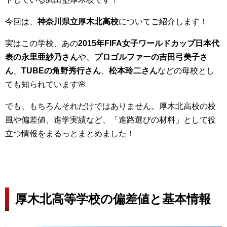
今回は、
神奈川県立厚木北高校
についてご紹介します！
実はこの学校、あの
2015年FIFA女子ワールドカップ日本代
表の永里亜紗乃さん
や、
プロゴルファーの吉田弓美子さ
ん
、
TUBEの角野秀行さん
、
松本玲二さん
などの母校とし
ても知られています🌸
でも、もちろんそれだけではありません。厚木北高校の校
風や偏差値、進学実績など、「進路選びの材料」として役
立つ情報をまるっとまとめました！
厚木北高等学校の偏差値と基本情報