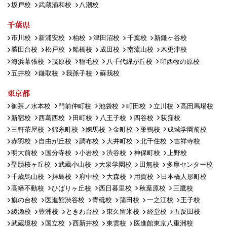
坂戸校
武蔵浦和校
八潮校
千葉県
市川校
新浦安校
柏校
津田沼校
千葉校
新鎌ヶ谷校
勝田台校
松戸校
船橋校
成田校
南流山校
木更津校
海浜幕張校
茂原校
稲毛校
八千代緑が丘校
印西牧の原校
五井校
鎌取校
我孫子校
蘇我校
東京都
御茶ノ水本校
門前仲町校
池袋校
町田校
立川校
高田馬場校
新宿校
西葛西校
田町校
八王子校
四谷校
荻窪校
三軒茶屋校
錦糸町校
練馬校
金町校
巣鴨校
成城学園前校
赤羽校
自由が丘校
調布校
大井町校
北千住校
吉祥寺校
明大前校
国分寺校
小岩校
渋谷校
神保町校
上野校
聖蹟桜ヶ丘校
武蔵小山校
大泉学園校
田無校
多摩センター校
千歳烏山校
拝島校
府中校
大森校
用賀校
日本橋人形町校
高幡不動校
ひばりヶ丘校
西日暮里校
秋葉原校
三鷹校
旗の台校
医進館渋谷校
青砥校
蒲田校
一之江校
王子校
綾瀬校
豊洲校
ときわ台校
東久留米校
経堂校
五反田校
武蔵境校
国立校
西新井校
東雲校
医進館東京八重洲校