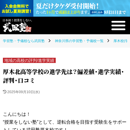
学習塾・予備校なら武田塾
神奈川県の学習塾・予備校一覧
厚木校(学
地域の高校の評判/進学実績
厚木北高等学校の進学先は？偏差値・進学実績・
評判・口コミ
2025年09月10日(水)
こんにちは！
“授業をしない塾”として、逆転合格を目指す受験生をサポー
トしている武田塾厚木校です！