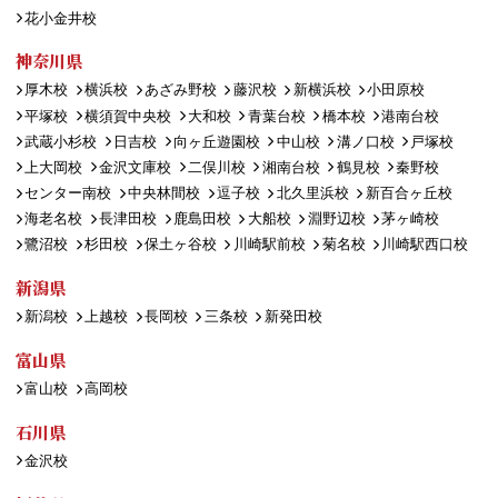
花小金井校
神奈川県
厚木校
横浜校
あざみ野校
藤沢校
新横浜校
小田原校
平塚校
横須賀中央校
大和校
青葉台校
橋本校
港南台校
武蔵小杉校
日吉校
向ヶ丘遊園校
中山校
溝ノ口校
戸塚校
上大岡校
金沢文庫校
二俣川校
湘南台校
鶴見校
秦野校
センター南校
中央林間校
逗子校
北久里浜校
新百合ヶ丘校
海老名校
長津田校
鹿島田校
大船校
淵野辺校
茅ヶ崎校
鷺沼校
杉田校
保土ヶ谷校
川崎駅前校
菊名校
川崎駅西口校
新潟県
新潟校
上越校
長岡校
三条校
新発田校
富山県
富山校
高岡校
石川県
金沢校