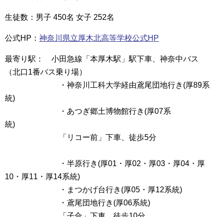
生徒数：男子 450名 女子 252名
公式HP：
神奈川県立厚木北高等学校公式HP
最寄り駅： 小田急線「本厚木駅」駅下車、神奈中バス
（北口1番バス乗り場）
・神奈川工科大学経由鳶尾団地行き(厚89系
統)
・あつぎ郷土博物館行き(厚07系
統)
「リコー前」下車、徒歩5分
・半原行き(厚01・厚02・厚03・厚04・厚
10・厚11・厚14系統)
・まつかげ台行き(厚05・厚12系統)
・鳶尾団地行き(厚06系統)
「子合」下車、徒歩10分