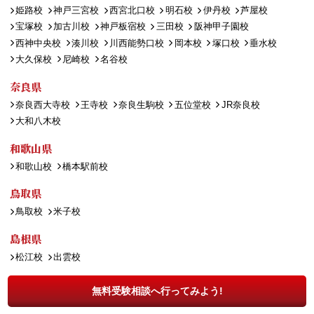
姫路校
神戸三宮校
西宮北口校
明石校
伊丹校
芦屋校
宝塚校
加古川校
神戸板宿校
三田校
阪神甲子園校
西神中央校
湊川校
川西能勢口校
岡本校
塚口校
垂水校
大久保校
尼崎校
名谷校
奈良県
奈良西大寺校
王寺校
奈良生駒校
五位堂校
JR奈良校
大和八木校
和歌山県
和歌山校
橋本駅前校
鳥取県
鳥取校
米子校
島根県
松江校
出雲校
岡山県
無料受験相談へ行ってみよう!
岡山西口校
岡山駅前校
倉敷校