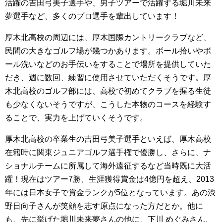
活躍の吉田弓美子選手や、男子ツアーで活躍する堀川未来
夢選手など、多くのプロ選手を輩出しています！
厚木北高校の周辺には、厚木国際カントリークラブなど、
民間の大きなゴルフ場が幾つかあります。ボール拾いやボ
ール洗いなどのお手伝いをすることで場所を提供していた
だき、週に数回、練習に使用させていただくそうです。厚
木北高校のゴルフ部には、高校で初めてクラブを握る生徒
も少なくないそうですが、こうした本物のコースを経験す
ることで、実力を上げていくそうです。
厚木北高校の卒業生の吉田弓美子選手といえば、厚木高校
在籍時に関東ジュニアゴルフ選手権で優勝し、さらに、ナ
ショナルチームに所属して海外遠征するなど当時既に大活
躍！現在はツアー7勝、生涯獲得賞金は4億円を超え、2013
年には日本女子で賞金ランクが5位となっています。あの渋
野日向子さんが笑顔を志す原点になった方だとか。他に
も、先に挙げた堀川未来夢さんの他に、下川 めぐみさん、