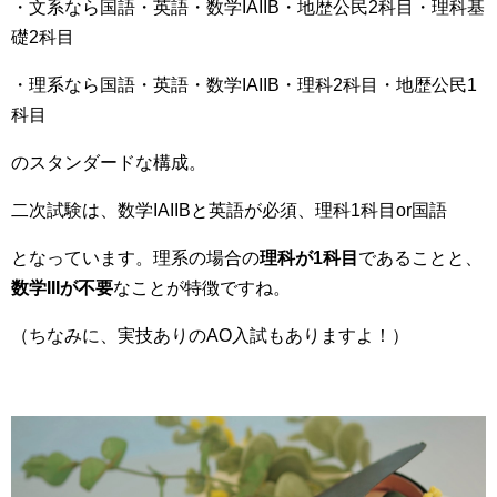
・文系なら国語・英語・数学IAIIB・地歴公民2科目・理科基
礎2科目
・理系なら国語・英語・数学IAIIB・理科2科目・地歴公民1
科目
のスタンダードな構成。
二次試験は、数学IAIIBと英語が必須、理科1科目or国語
となっています。理系の場合の
理科が1科目
であることと、
数学IIIが不要
なことが特徴ですね。
（ちなみに、実技ありのAO入試もありますよ！）