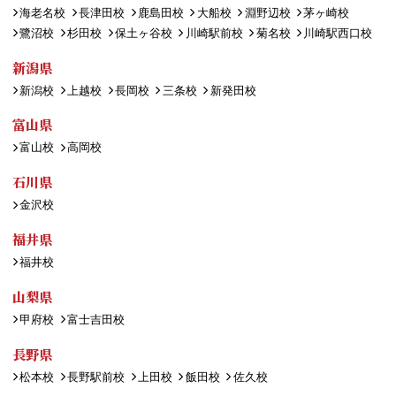
海老名校
長津田校
鹿島田校
大船校
淵野辺校
茅ヶ崎校
鷺沼校
杉田校
保土ヶ谷校
川崎駅前校
菊名校
川崎駅西口校
新潟県
新潟校
上越校
長岡校
三条校
新発田校
富山県
富山校
高岡校
石川県
金沢校
福井県
福井校
山梨県
甲府校
富士吉田校
長野県
松本校
長野駅前校
上田校
飯田校
佐久校