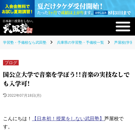
学習塾・予備校なら武田塾
兵庫県の学習塾・予備校一覧
芦屋校(学習
ブログ
国公立大学で音楽を学ぼう！！音楽の実技なしで
も入学可！
2022年07月18日(月)
こんにちは！
【日本初！授業をしない武田塾】
芦屋校で
す。