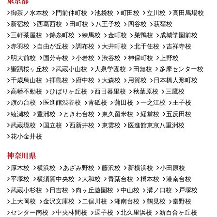
東京都
御茶ノ水本校
門前仲町校
池袋校
町田校
立川校
高田馬場校
新宿校
西葛西校
田町校
八王子校
四谷校
荻窪校
三軒茶屋校
錦糸町校
練馬校
金町校
巣鴨校
成城学園前校
赤羽校
自由が丘校
調布校
大井町校
北千住校
吉祥寺校
明大前校
国分寺校
小岩校
渋谷校
神保町校
上野校
聖蹟桜ヶ丘校
武蔵小山校
大泉学園校
田無校
多摩センター校
千歳烏山校
拝島校
府中校
大森校
用賀校
日本橋人形町校
高幡不動校
ひばりヶ丘校
西日暮里校
秋葉原校
三鷹校
旗の台校
医進館渋谷校
青砥校
蒲田校
一之江校
王子校
綾瀬校
豊洲校
ときわ台校
東久留米校
経堂校
五反田校
武蔵境校
国立校
西新井校
東雲校
医進館東京八重洲校
花小金井校
神奈川県
厚木校
横浜校
あざみ野校
藤沢校
新横浜校
小田原校
平塚校
横須賀中央校
大和校
青葉台校
橋本校
港南台校
武蔵小杉校
日吉校
向ヶ丘遊園校
中山校
溝ノ口校
戸塚校
上大岡校
金沢文庫校
二俣川校
湘南台校
鶴見校
秦野校
センター南校
中央林間校
逗子校
北久里浜校
新百合ヶ丘校