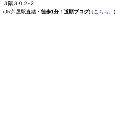
３階３０２-２
(JR芦屋駅直結・
徒歩1分
！
道順ブログ
は
こちら
。)