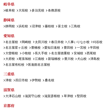
岐阜県
岐阜校
大垣校
多治見校
各務原校
静岡県
静岡校
浜松校
沼津校
藤枝校
富士校
三島校
愛知県
名古屋校
岡崎校
太田川校
春日井校
八事いりなか校
刈谷校
名古屋星ヶ丘校
豊橋校
愛知日進校
豊田校
一宮校
半田校
大曽根校
小牧校
長久手校
名古屋徳重校
安城校
西尾校
大府校
尾張旭校
江南校
新瑞橋校
豊川校
犬山校
津島校
名古屋有松校
医進館名古屋校
三重県
津校
四日市校
伊勢校
桑名校
滋賀県
大津石山校
滋賀守山校
滋賀彦根校
草津校
堅田校
京都府