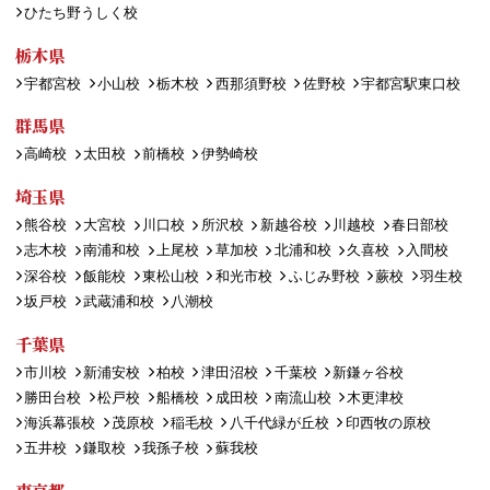
ひたち野うしく校
栃木県
宇都宮校
小山校
栃木校
西那須野校
佐野校
宇都宮駅東口校
群馬県
高崎校
太田校
前橋校
伊勢崎校
埼玉県
熊谷校
大宮校
川口校
所沢校
新越谷校
川越校
春日部校
志木校
南浦和校
上尾校
草加校
北浦和校
久喜校
入間校
深谷校
飯能校
東松山校
和光市校
ふじみ野校
蕨校
羽生校
坂戸校
武蔵浦和校
八潮校
千葉県
市川校
新浦安校
柏校
津田沼校
千葉校
新鎌ヶ谷校
勝田台校
松戸校
船橋校
成田校
南流山校
木更津校
海浜幕張校
茂原校
稲毛校
八千代緑が丘校
印西牧の原校
五井校
鎌取校
我孫子校
蘇我校