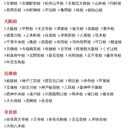
京都校
京都駅前校
松井山手校
京都北大路校
山科校
円町校
長岡京校
出町柳校
宇治校
亀岡校
桂校
福知山校
大阪府
大阪校
平野校
天王寺校
堺東校
枚方校
高槻校
豊中校
寝屋川校
上本町校
住道校
岸和田校
八尾校
茨木校
千里中央校
鳳校
箕面校
吹田校
河内長野校
守口校
難波校
京橋校
今福鶴見校
布施校
古市校
医進館大阪校
くずは校
和泉府中校
北野田校
新石切校
光明池校
北千里校
藤井寺校
中百舌鳥校
兵庫県
姫路校
神戸三宮校
西宮北口校
明石校
伊丹校
芦屋校
宝塚校
加古川校
神戸板宿校
三田校
阪神甲子園校
西神中央校
湊川校
川西能勢口校
岡本校
塚口校
垂水校
大久保校
尼崎校
名谷校
奈良県
奈良西大寺校
王寺校
奈良生駒校
五位堂校
JR奈良校
大和八木校