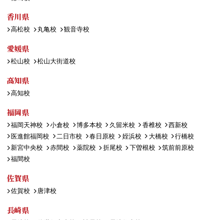
香川県
高松校
丸亀校
観音寺校
愛媛県
松山校
松山大街道校
高知県
高知校
福岡県
福岡天神校
小倉校
博多本校
久留米校
香椎校
西新校
医進館福岡校
二日市校
春日原校
姪浜校
大橋校
行橋校
新宮中央校
赤間校
薬院校
折尾校
下曽根校
筑前前原校
福間校
佐賀県
佐賀校
唐津校
長崎県