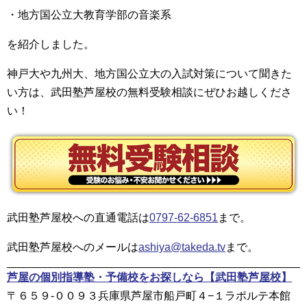
・地方国公立大教育学部の音楽系
を紹介しました。
神戸大や九州大、地方国公立大の入試対策について聞きた
い方は、武田塾芦屋校の無料受験相談にぜひお越しくださ
い！
武田塾芦屋校への直通電話は
0797-62-6851
まで。
武田塾芦屋校へのメールは
ashiya@takeda.tv
まで。
芦屋の個別指導塾・予備校をお探しなら
【武田塾芦屋校】
〒６５９-００９３兵庫県芦屋市船戸町４−１ラポルテ本館