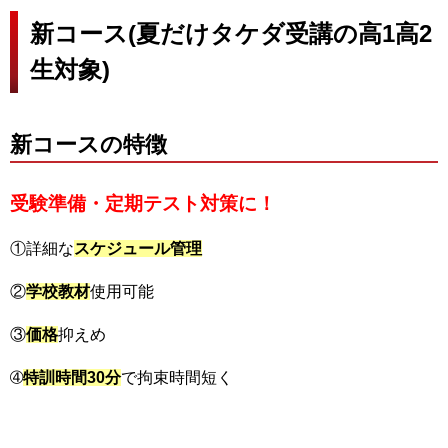
新コース(夏だけタケダ受講の高1高2
生対象)
新コースの特徴
受験準備・定期テスト対策に！
①詳細な
スケジュール管理
②
学校教材
使用可能
③
価格
抑えめ
➃
特訓時間
30
分
で拘束時間短く