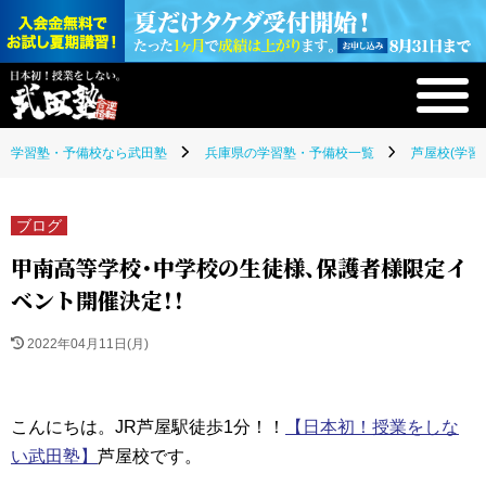
学習塾・予備校なら武田塾
兵庫県の学習塾・予備校一覧
芦屋校(学習
ブログ
甲南高等学校・中学校の生徒様、保護者様限定イ
ベント開催決定！！
2022年04月11日(月)
こんにちは。JR芦屋駅徒歩1分！！
【日本初！授業をしな
い武田塾】
芦屋校です。