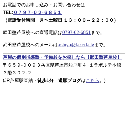
お電話でのお申し込み・お問い合わせは
TEL:
０７９７-６２-６８５１
（電話受付時間 月〜土曜日 １３：００～２２：００）
武田塾芦屋校への直通電話は
0797-62-6851
まで。
武田塾芦屋校へのメールは
ashiya@takeda.tv
まで。
芦屋の個別指導塾・予備校をお探しなら
【武田塾芦屋校】
〒６５９-００９３兵庫県芦屋市船戸町４−１ラポルテ本館
３階３０２-２
(JR芦屋駅直結・
徒歩1分
！
道順ブログ
は
こちら
。)