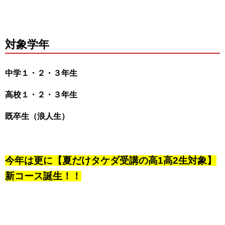
対象学年
中学１・２・３年生
高校１・２・３年生
既卒生（浪人生）
今年は更に【夏だけタケダ受講の高1高2生対象】
新コース誕生！！