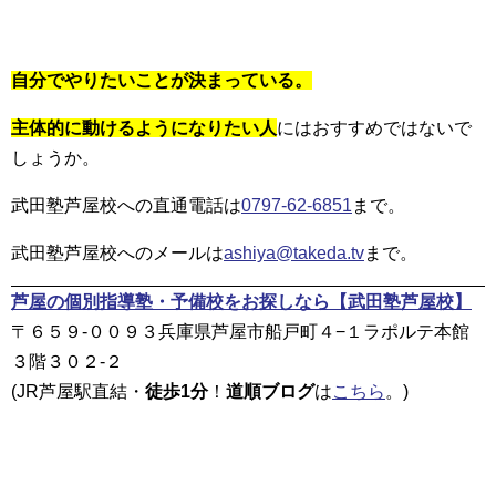
自分でやりたいことが決まっている。
主体的に動けるようになりたい人
にはおすすめではないで
しょう
か。
武田塾芦屋校への直通電話は
0797-62-6851
まで。
武田塾芦屋校へのメールは
ashiya@takeda.tv
まで。
芦屋の個別指導塾・予備校をお探しなら
【武田塾芦屋校】
〒６５９-００９３兵庫県芦屋市船戸町４−１ラポルテ本館
３階３０２-２
(JR芦屋駅直結・
徒歩1分
！
道順ブログ
は
こちら
。)