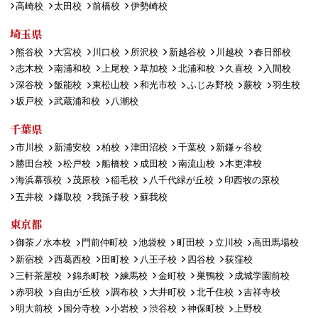
高崎校
太田校
前橋校
伊勢崎校
埼玉県
熊谷校
大宮校
川口校
所沢校
新越谷校
川越校
春日部校
志木校
南浦和校
上尾校
草加校
北浦和校
久喜校
入間校
深谷校
飯能校
東松山校
和光市校
ふじみ野校
蕨校
羽生校
坂戸校
武蔵浦和校
八潮校
千葉県
市川校
新浦安校
柏校
津田沼校
千葉校
新鎌ヶ谷校
勝田台校
松戸校
船橋校
成田校
南流山校
木更津校
海浜幕張校
茂原校
稲毛校
八千代緑が丘校
印西牧の原校
五井校
鎌取校
我孫子校
蘇我校
東京都
御茶ノ水本校
門前仲町校
池袋校
町田校
立川校
高田馬場校
新宿校
西葛西校
田町校
八王子校
四谷校
荻窪校
三軒茶屋校
錦糸町校
練馬校
金町校
巣鴨校
成城学園前校
赤羽校
自由が丘校
調布校
大井町校
北千住校
吉祥寺校
明大前校
国分寺校
小岩校
渋谷校
神保町校
上野校