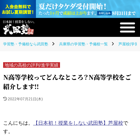
学習塾・予備校なら武田塾
兵庫県の学習塾・予備校一覧
芦屋校(学習
地域の高校の評判/進学実績
N高等学校ってどんなところ？N高等学校をご
紹介します!!
2022年07月21日(木)
こんにちは。
【日本初！授業をしない武田塾】芦屋校
で
す。