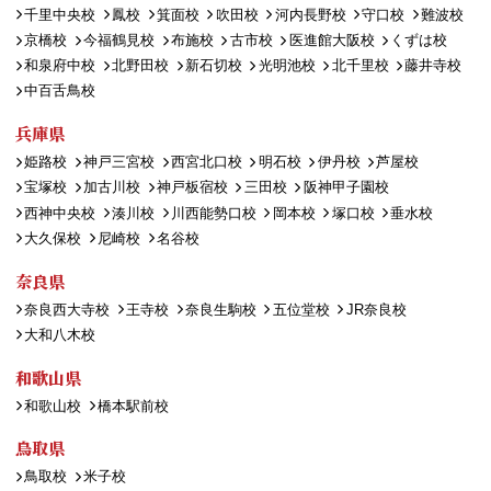
千里中央校
鳳校
箕面校
吹田校
河内長野校
守口校
難波校
京橋校
今福鶴見校
布施校
古市校
医進館大阪校
くずは校
和泉府中校
北野田校
新石切校
光明池校
北千里校
藤井寺校
中百舌鳥校
兵庫県
姫路校
神戸三宮校
西宮北口校
明石校
伊丹校
芦屋校
宝塚校
加古川校
神戸板宿校
三田校
阪神甲子園校
西神中央校
湊川校
川西能勢口校
岡本校
塚口校
垂水校
大久保校
尼崎校
名谷校
奈良県
奈良西大寺校
王寺校
奈良生駒校
五位堂校
JR奈良校
大和八木校
和歌山県
和歌山校
橋本駅前校
鳥取県
鳥取校
米子校