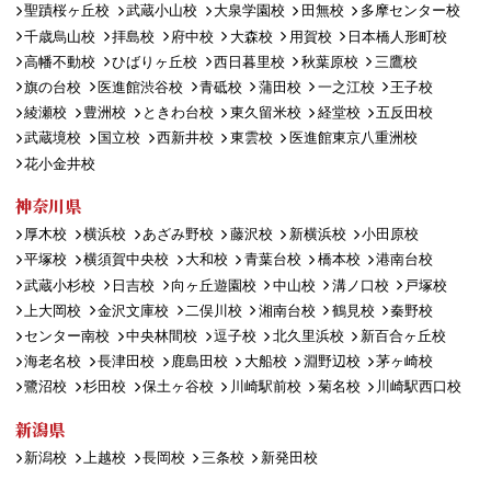
聖蹟桜ヶ丘校
武蔵小山校
大泉学園校
田無校
多摩センター校
千歳烏山校
拝島校
府中校
大森校
用賀校
日本橋人形町校
高幡不動校
ひばりヶ丘校
西日暮里校
秋葉原校
三鷹校
旗の台校
医進館渋谷校
青砥校
蒲田校
一之江校
王子校
綾瀬校
豊洲校
ときわ台校
東久留米校
経堂校
五反田校
武蔵境校
国立校
西新井校
東雲校
医進館東京八重洲校
花小金井校
神奈川県
厚木校
横浜校
あざみ野校
藤沢校
新横浜校
小田原校
平塚校
横須賀中央校
大和校
青葉台校
橋本校
港南台校
武蔵小杉校
日吉校
向ヶ丘遊園校
中山校
溝ノ口校
戸塚校
上大岡校
金沢文庫校
二俣川校
湘南台校
鶴見校
秦野校
センター南校
中央林間校
逗子校
北久里浜校
新百合ヶ丘校
海老名校
長津田校
鹿島田校
大船校
淵野辺校
茅ヶ崎校
鷺沼校
杉田校
保土ヶ谷校
川崎駅前校
菊名校
川崎駅西口校
新潟県
新潟校
上越校
長岡校
三条校
新発田校