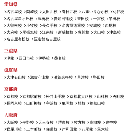
愛知県
名古屋校
岡崎校
太田川校
春日井校
八事いりなか校
刈谷校
名古屋星ヶ丘校
豊橋校
愛知日進校
豊田校
一宮校
半田校
大曽根校
小牧校
長久手校
名古屋徳重校
安城校
西尾校
大府校
尾張旭校
江南校
新瑞橋校
豊川校
犬山校
津島校
名古屋有松校
医進館名古屋校
三重県
津校
四日市校
伊勢校
桑名校
滋賀県
大津石山校
滋賀守山校
滋賀彦根校
草津校
堅田校
京都府
京都校
京都駅前校
松井山手校
京都北大路校
山科校
円町校
長岡京校
出町柳校
宇治校
亀岡校
桂校
福知山校
大阪府
大阪校
平野校
天王寺校
堺東校
枚方校
高槻校
豊中校
寝屋川校
上本町校
住道校
岸和田校
八尾校
茨木校