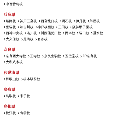
中百舌鳥校
兵庫県
姫路校
神戸三宮校
西宮北口校
明石校
伊丹校
芦屋校
宝塚校
加古川校
神戸板宿校
三田校
阪神甲子園校
西神中央校
湊川校
川西能勢口校
岡本校
塚口校
垂水校
大久保校
尼崎校
名谷校
奈良県
奈良西大寺校
王寺校
奈良生駒校
五位堂校
JR奈良校
大和八木校
和歌山県
和歌山校
橋本駅前校
鳥取県
鳥取校
米子校
島根県
松江校
出雲校