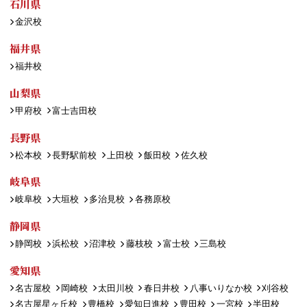
石川県
金沢校
福井県
福井校
山梨県
甲府校
富士吉田校
長野県
松本校
長野駅前校
上田校
飯田校
佐久校
岐阜県
岐阜校
大垣校
多治見校
各務原校
静岡県
静岡校
浜松校
沼津校
藤枝校
富士校
三島校
愛知県
名古屋校
岡崎校
太田川校
春日井校
八事いりなか校
刈谷校
名古屋星ヶ丘校
豊橋校
愛知日進校
豊田校
一宮校
半田校