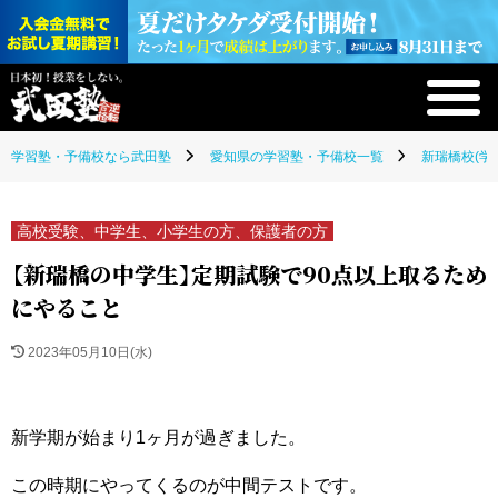
学習塾・予備校なら武田塾
愛知県の学習塾・予備校一覧
新瑞橋校(学
高校受験、中学生、小学生の方、保護者の方
【新瑞橋の中学生】定期試験で90点以上取るため
にやること
2023年05月10日(水)
新学期が始まり1ヶ月が過ぎました。
この時期にやってくるのが中間テストです。