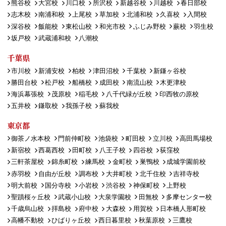
熊谷校
大宮校
川口校
所沢校
新越谷校
川越校
春日部校
志木校
南浦和校
上尾校
草加校
北浦和校
久喜校
入間校
深谷校
飯能校
東松山校
和光市校
ふじみ野校
蕨校
羽生校
坂戸校
武蔵浦和校
八潮校
千葉県
市川校
新浦安校
柏校
津田沼校
千葉校
新鎌ヶ谷校
勝田台校
松戸校
船橋校
成田校
南流山校
木更津校
海浜幕張校
茂原校
稲毛校
八千代緑が丘校
印西牧の原校
五井校
鎌取校
我孫子校
蘇我校
東京都
御茶ノ水本校
門前仲町校
池袋校
町田校
立川校
高田馬場校
新宿校
西葛西校
田町校
八王子校
四谷校
荻窪校
三軒茶屋校
錦糸町校
練馬校
金町校
巣鴨校
成城学園前校
赤羽校
自由が丘校
調布校
大井町校
北千住校
吉祥寺校
明大前校
国分寺校
小岩校
渋谷校
神保町校
上野校
聖蹟桜ヶ丘校
武蔵小山校
大泉学園校
田無校
多摩センター校
千歳烏山校
拝島校
府中校
大森校
用賀校
日本橋人形町校
高幡不動校
ひばりヶ丘校
西日暮里校
秋葉原校
三鷹校