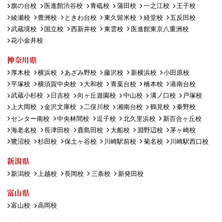
旗の台校
医進館渋谷校
青砥校
蒲田校
一之江校
王子校
綾瀬校
豊洲校
ときわ台校
東久留米校
経堂校
五反田校
武蔵境校
国立校
西新井校
東雲校
医進館東京八重洲校
花小金井校
神奈川県
厚木校
横浜校
あざみ野校
藤沢校
新横浜校
小田原校
平塚校
横須賀中央校
大和校
青葉台校
橋本校
港南台校
武蔵小杉校
日吉校
向ヶ丘遊園校
中山校
溝ノ口校
戸塚校
上大岡校
金沢文庫校
二俣川校
湘南台校
鶴見校
秦野校
センター南校
中央林間校
逗子校
北久里浜校
新百合ヶ丘校
海老名校
長津田校
鹿島田校
大船校
淵野辺校
茅ヶ崎校
鷺沼校
杉田校
保土ヶ谷校
川崎駅前校
菊名校
川崎駅西口校
新潟県
新潟校
上越校
長岡校
三条校
新発田校
富山県
富山校
高岡校