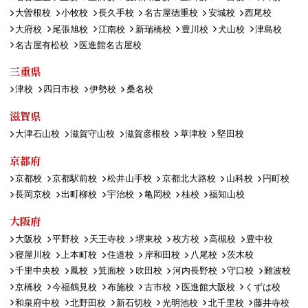
大曽根校
小牧校
長久手校
名古屋徳重校
安城校
西尾校
大府校
尾張旭校
江南校
新瑞橋校
豊川校
犬山校
津島校
名古屋有松校
医進館名古屋校
三重県
津校
四日市校
伊勢校
桑名校
滋賀県
大津石山校
滋賀守山校
滋賀彦根校
草津校
堅田校
京都府
京都校
京都駅前校
松井山手校
京都北大路校
山科校
円町校
長岡京校
出町柳校
宇治校
亀岡校
桂校
福知山校
大阪府
大阪校
平野校
天王寺校
堺東校
枚方校
高槻校
豊中校
寝屋川校
上本町校
住道校
岸和田校
八尾校
茨木校
千里中央校
鳳校
箕面校
吹田校
河内長野校
守口校
難波校
京橋校
今福鶴見校
布施校
古市校
医進館大阪校
くずは校
和泉府中校
北野田校
新石切校
光明池校
北千里校
藤井寺校