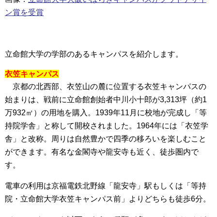
ン賞を受賞
立命館大学の学部のあるキャンパスを紹介します。
衣笠キャンパス
京都の北西部、衣笠山の麓に位置する衣笠キャンパスの
始まりは、戦前に立命館創始者中川小十郎が3,313坪（約1
万932㎡）の用地を購入。1939年11月に校地が完成し「等
持院学舎」と称して開校されました。1964年には「衣笠学
舎」と改称。周りは自然豊かで四季の移ろいを楽しむこと
ができます。有名な金閣寺や龍安寺も近く、徒歩圏内で
す。
電車の利用は京福電鉄北野線「龍安寺」駅もしくは「等持
院・立命館大学衣笠キャンパス前」よりどちらも徒歩6分。