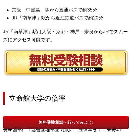
京阪「中書島」駅
から直通バスで約35分
JR「南草津」駅
から近江鉄道バスで約20分
JR「南草津」駅は大阪・京都・神戸・奈良からJRでスムー
ズにアクセス可能です。
立命館大学の
倍率
立命館大学の倍率は2023年度全体で2.7倍
でした。
無料受験相談へ行ってみよう!
方式別では
「経営学部で学ぶ感性＋共通テスト」方式が