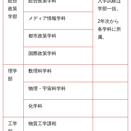
総合
総合政策学科
入学試験は
政策
学部一括。
学部
メディア情報学科
2年次から
各学科に所
都市政策学科
属。
国際政策学科
理学
数理科学科
部
物理・宇宙科学科
化学科
工学
物質工学課程