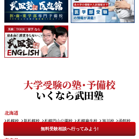
大学受験の塾・予備校
いくなら武田塾
北海道
札幌校
新札幌校
札幌円山公園校
札幌麻生校
旭川校
函館校
千歳校
帯広校
札幌大通校
無料受験相談へ行ってみよう!