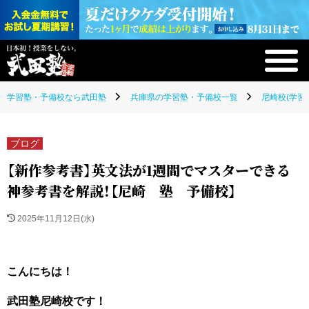
学習塾・予備校なら武田塾
兵庫県の学習塾・予備校一覧
尼崎校(学習
ブログ
【新作参考書】英文法が1週間でマスターできる
神参考書を解説！【尼崎 塾 予備校】
2025年11月12日(水)
こんにちは！
武田塾尼崎校です！