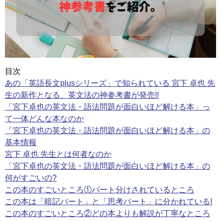
目次
あの「英語長文plusシリーズ」で知られている 宮下 卓也 先
生の新作となる、英文法の神参考書が発売!!
「宮下卓也の英文法・語法問題が面白いほど解ける本」っ
て一体どんな本なのか
「宮下卓也の英文法・語法問題が面白いほど解ける本」の
基本情報
宮下 卓也 先生とは何者なのか
「宮下卓也の英文法・語法問題が面白いほど解ける本」の
何がすごいの?
この本のすごいところ①パート分けされているところ
この本は「暗記パート」と「思考パート」に分かれている!
この本のすごいところ②どの本よりも解説が丁寧なところ