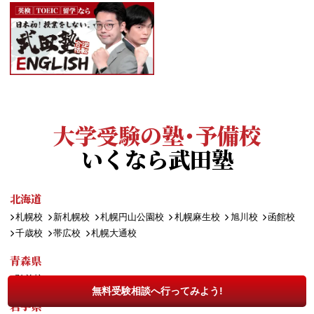
大学受験の塾・予備校
いくなら武田塾
北海道
札幌校
新札幌校
札幌円山公園校
札幌麻生校
旭川校
函館校
千歳校
帯広校
札幌大通校
青森県
弘前校
無料受験相談へ行ってみよう!
岩手県