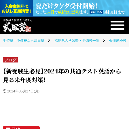
学習塾・予備校なら武田塾
福島県の学習塾・予備校一覧
会津若松校(
ブログ
【新受験生必見】2024年の共通テスト英語から
見る来年度対策！
2024年05月27日(月)