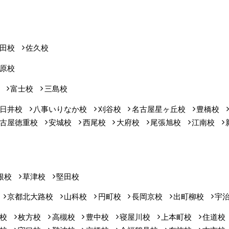
田校
佐久校
原校
富士校
三島校
日井校
八事いりなか校
刈谷校
名古屋星ヶ丘校
豊橋校
古屋徳重校
安城校
西尾校
大府校
尾張旭校
江南校
根校
草津校
堅田校
京都北大路校
山科校
円町校
長岡京校
出町柳校
宇
校
枚方校
高槻校
豊中校
寝屋川校
上本町校
住道校