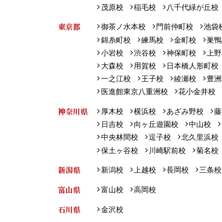
茂原校
稲毛校
八千代緑が丘校
東京都
御茶ノ水本校
門前仲町校
池袋
錦糸町校
練馬校
金町校
巣鴨
小岩校
渋谷校
神保町校
上野
大森校
用賀校
日本橋人形町校
一之江校
王子校
綾瀬校
豊洲
医進館東京八重洲校
花小金井校
神奈川県
厚木校
横浜校
あざみ野校
藤
日吉校
向ヶ丘遊園校
中山校
中央林間校
逗子校
北久里浜校
保土ヶ谷校
川崎駅前校
菊名校
新潟県
新潟校
上越校
長岡校
三条校
富山県
富山校
高岡校
石川県
金沢校