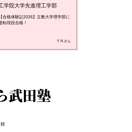
工学院大学先進理工学部
【合格体験記2026】立教大学理学部に
逆転現役合格！
Y. N.さん
ら武田塾
通校