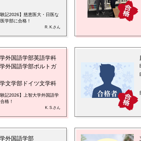
験記2026】慈恵医大・日医な
関医学部に合格！
R. K.さん
学外国語学部英語学科
学外国語学部ポルトガ
学文学部ドイツ文学科
験記2026】上智大学外国語学
役合格！
K. S.さん
学外国語学部