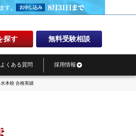
を探す
無料受験相談
よくある質問
採用情報
ノ水本校 合格実績
索