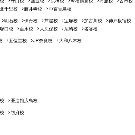
校
守口校
難波校
京橋校
今福鶴見校
布施校
古市校
北千里校
藤井寺校
中百舌鳥校
明石校
伊丹校
芦屋校
宝塚校
加古川校
神戸板宿校
塚口校
垂水校
大久保校
尼崎校
名谷校
校
五位堂校
JR奈良校
大和八木校
校
医進館広島校
校
防府校