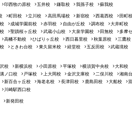
印西牧の原校
五井校
鎌取校
我孫子校
蘇我校
校
町田校
立川校
高田馬場校
新宿校
西葛西校
田町
校
成城学園前校
赤羽校
自由が丘校
調布校
大井町校
校
聖蹟桜ヶ丘校
武蔵小山校
大泉学園校
田無校
多摩
高幡不動校
ひばりヶ丘校
西日暮里校
秋葉原校
三鷹校
校
ときわ台校
東久留米校
経堂校
五反田校
武蔵境校
沢校
新横浜校
小田原校
平塚校
横須賀中央校
大和校
溝ノ口校
戸塚校
上大岡校
金沢文庫校
二俣川校
湘南
新百合ヶ丘校
海老名校
長津田校
鹿島田校
大船校
川崎駅西口校
新発田校