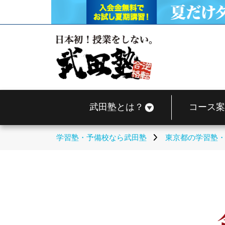
武田塾とは？
コース案
学習塾・予備校なら武田塾
東京都の学習塾