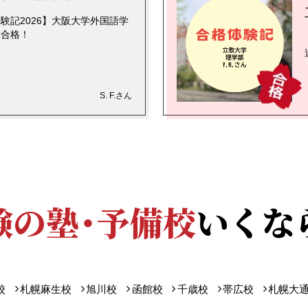
験記2026】大阪大学外国語学
役合格！
S. F.さん
験の塾・予備校
いくな
校
札幌麻生校
旭川校
函館校
千歳校
帯広校
札幌大