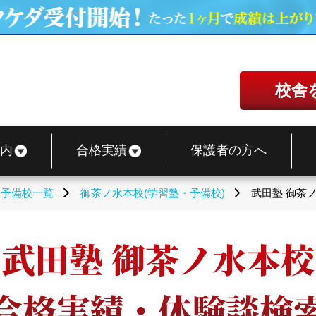
校舎
内
合格実績
保護者の方へ
・予備校一覧
御茶ノ水本校(学習塾・予備校)
武田塾 御茶
武田塾 御茶ノ水本校
合格実績・体験談検