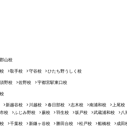
郡山校
校
取手校
守谷校
ひたち野うしく校
須野校
佐野校
宇都宮駅東口校
校
新越谷校
川越校
春日部校
志木校
南浦和校
上尾校
市校
ふじみ野校
蕨校
羽生校
坂戸校
武蔵浦和校
八
校
千葉校
新鎌ヶ谷校
勝田台校
松戸校
船橋校
成田