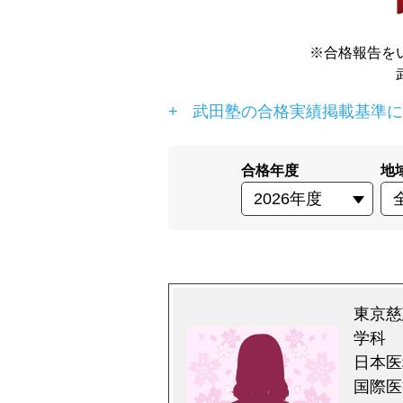
※合格報告を
武田塾の合格実績掲載基準に
合格年度
地
東京慈
学科
日本医
国際医