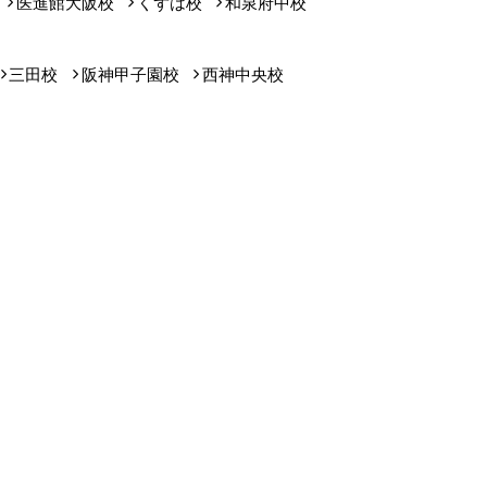
医進館大阪校
くずは校
和泉府中校
三田校
阪神甲子園校
西神中央校