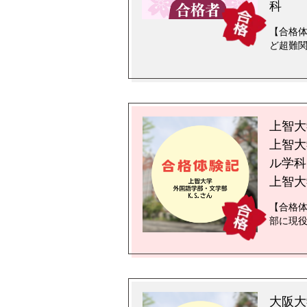
科
【合格体
ど超難
上智大
上智大
ル学科
上智大
【合格体
部に現
大阪大