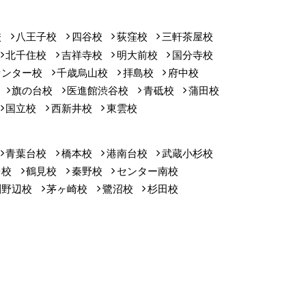
校
八王子校
四谷校
荻窪校
三軒茶屋校
北千住校
吉祥寺校
明大前校
国分寺校
センター校
千歳烏山校
拝島校
府中校
旗の台校
医進館渋谷校
青砥校
蒲田校
国立校
西新井校
東雲校
青葉台校
橋本校
港南台校
武蔵小杉校
台校
鶴見校
秦野校
センター南校
淵野辺校
茅ヶ崎校
鷺沼校
杉田校