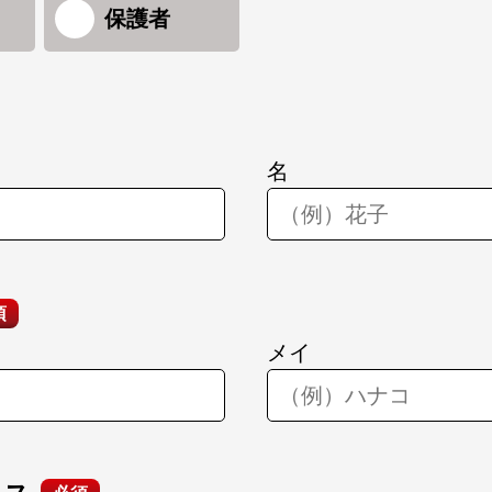
保護者
名
須
メイ