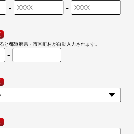
-
-
須
ると都道府県・市区町村が自動入力されます。
-
須
須