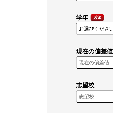
学年
必須
現在の偏差値
志望校