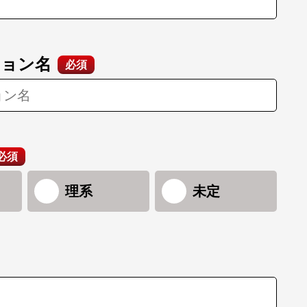
ション名
必須
必須
理系
未定