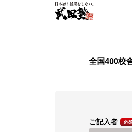
全国400校
ご記入者
必