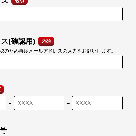
レス
必須
ス(確認用)
必須
認のため再度メールアドレスの入力をお願いします。
須
-
-
号