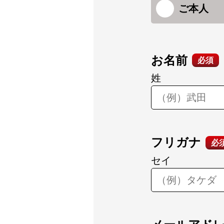
ご本人
お名前
必須
姓
フリガナ
必
セイ