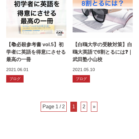
【📚必殺参考書 vol.5】初
【白鴎大学の受験対策】白
学者に英語を得意にさせる
鴎大英語で8割とるには❓｜
最高の一冊
武田塾小山校
2021.06.01
2021.05.10
ブログ
ブログ
Page 1 / 2
1
2
»