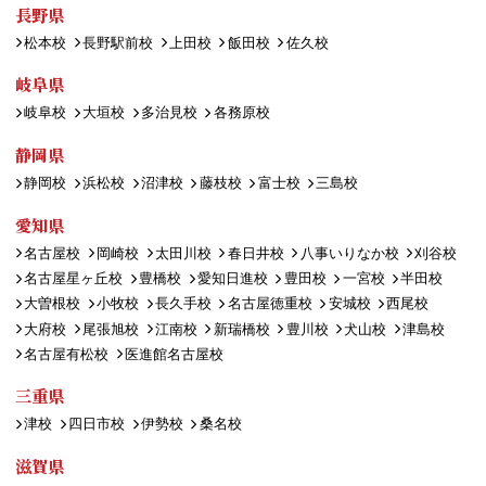
長野県
松本校
長野駅前校
上田校
飯田校
佐久校
岐阜県
岐阜校
大垣校
多治見校
各務原校
静岡県
静岡校
浜松校
沼津校
藤枝校
富士校
三島校
愛知県
名古屋校
岡崎校
太田川校
春日井校
八事いりなか校
刈谷校
名古屋星ヶ丘校
豊橋校
愛知日進校
豊田校
一宮校
半田校
大曽根校
小牧校
長久手校
名古屋徳重校
安城校
西尾校
大府校
尾張旭校
江南校
新瑞橋校
豊川校
犬山校
津島校
名古屋有松校
医進館名古屋校
三重県
津校
四日市校
伊勢校
桑名校
滋賀県