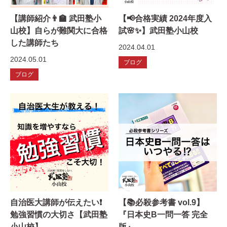
【講師紹介👨‍🏫 武田塾小
【📢合格実績 2024年度入
山校】自らが難関大に合格
試🌸✨】武田塾小山校
した講師たち
2024.04.01
2024.05.01
ブログ
ブログ
自治医大講師が伝えたい❗️
【📚必殺参考書 vol.9】
勉強習慣の大切さ【武田塾
『日本史B一問一答 完全
小山校】
版』