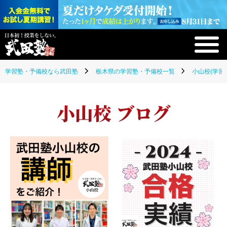
学習塾・予備校なら武田塾
栃木県の学習塾・予備校一覧
小山校(学習
小山校 ブログ