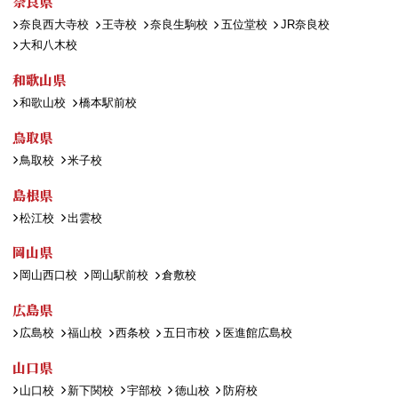
奈良県
奈良西大寺校
王寺校
奈良生駒校
五位堂校
JR奈良校
大和八木校
和歌山県
和歌山校
橋本駅前校
鳥取県
鳥取校
米子校
島根県
松江校
出雲校
岡山県
岡山西口校
岡山駅前校
倉敷校
広島県
広島校
福山校
西条校
五日市校
医進館広島校
山口県
山口校
新下関校
宇部校
徳山校
防府校