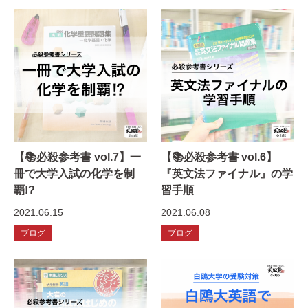
【📚必殺参考書 vol.7】一
【📚必殺参考書 vol.6】
冊で大学入試の化学を制
『英文法ファイナル』の学
覇!?
習手順
2021.06.15
2021.06.08
ブログ
ブログ