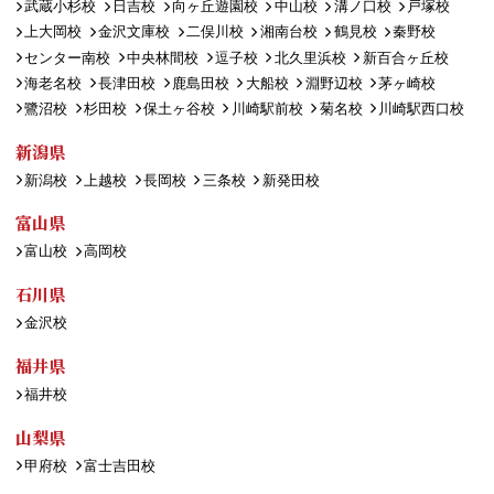
武蔵小杉校
日吉校
向ヶ丘遊園校
中山校
溝ノ口校
戸塚校
上大岡校
金沢文庫校
二俣川校
湘南台校
鶴見校
秦野校
センター南校
中央林間校
逗子校
北久里浜校
新百合ヶ丘校
海老名校
長津田校
鹿島田校
大船校
淵野辺校
茅ヶ崎校
鷺沼校
杉田校
保土ヶ谷校
川崎駅前校
菊名校
川崎駅西口校
新潟県
新潟校
上越校
長岡校
三条校
新発田校
富山県
富山校
高岡校
石川県
金沢校
福井県
福井校
山梨県
甲府校
富士吉田校