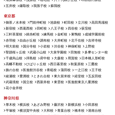
五井校
鎌取校
我孫子校
蘇我校
東京都
御茶ノ水本校
門前仲町校
池袋校
町田校
立川校
高田馬場校
新宿校
西葛西校
田町校
八王子校
四谷校
荻窪校
三軒茶屋校
錦糸町校
練馬校
金町校
巣鴨校
成城学園前校
赤羽校
自由が丘校
調布校
大井町校
北千住校
吉祥寺校
明大前校
国分寺校
小岩校
渋谷校
神保町校
上野校
聖蹟桜ヶ丘校
武蔵小山校
大泉学園校
田無校
多摩センター校
千歳烏山校
拝島校
府中校
大森校
用賀校
日本橋人形町校
高幡不動校
ひばりヶ丘校
西日暮里校
秋葉原校
三鷹校
旗の台校
医進館渋谷校
青砥校
蒲田校
一之江校
王子校
綾瀬校
豊洲校
ときわ台校
東久留米校
経堂校
五反田校
武蔵境校
国立校
西新井校
東雲校
医進館東京八重洲校
花小金井校
神奈川県
厚木校
横浜校
あざみ野校
藤沢校
新横浜校
小田原校
平塚校
横須賀中央校
大和校
青葉台校
橋本校
港南台校