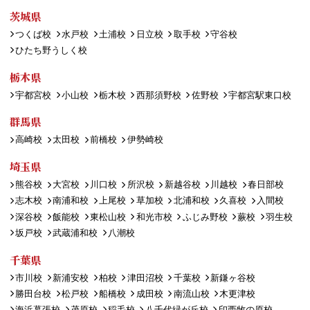
茨城県
つくば校
水戸校
土浦校
日立校
取手校
守谷校
ひたち野うしく校
栃木県
宇都宮校
小山校
栃木校
西那須野校
佐野校
宇都宮駅東口校
群馬県
高崎校
太田校
前橋校
伊勢崎校
埼玉県
熊谷校
大宮校
川口校
所沢校
新越谷校
川越校
春日部校
志木校
南浦和校
上尾校
草加校
北浦和校
久喜校
入間校
深谷校
飯能校
東松山校
和光市校
ふじみ野校
蕨校
羽生校
坂戸校
武蔵浦和校
八潮校
千葉県
市川校
新浦安校
柏校
津田沼校
千葉校
新鎌ヶ谷校
勝田台校
松戸校
船橋校
成田校
南流山校
木更津校
海浜幕張校
茂原校
稲毛校
八千代緑が丘校
印西牧の原校