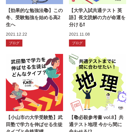
【効果的な勉強法📚】この
【大学入試共通テスト 英
冬、受験勉強を始める高2
語】長文読解の力が命運を
生へ
分ける❗️
2021.12.22
2021.11.08
ブログ
ブログ
【小山市の大学受験塾】武
【📚必殺参考書 vol.8】共
田塾で学力を伸ばせる生徒
通テスト地理 今から間に
タイプと合格実績
合わせる!?