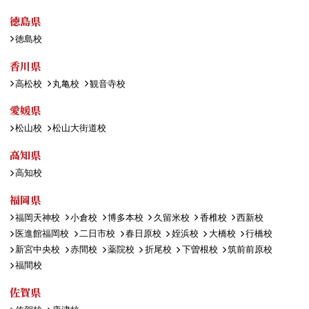
徳島県
徳島校
香川県
高松校
丸亀校
観音寺校
愛媛県
松山校
松山大街道校
高知県
高知校
福岡県
福岡天神校
小倉校
博多本校
久留米校
香椎校
西新校
医進館福岡校
二日市校
春日原校
姪浜校
大橋校
行橋校
新宮中央校
赤間校
薬院校
折尾校
下曽根校
筑前前原校
福間校
佐賀県