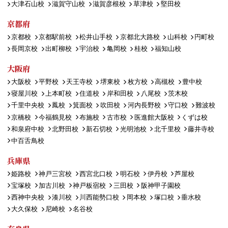
大津石山校
滋賀守山校
滋賀彦根校
草津校
堅田校
京都府
京都校
京都駅前校
松井山手校
京都北大路校
山科校
円町校
長岡京校
出町柳校
宇治校
亀岡校
桂校
福知山校
大阪府
大阪校
平野校
天王寺校
堺東校
枚方校
高槻校
豊中校
寝屋川校
上本町校
住道校
岸和田校
八尾校
茨木校
千里中央校
鳳校
箕面校
吹田校
河内長野校
守口校
難波校
京橋校
今福鶴見校
布施校
古市校
医進館大阪校
くずは校
和泉府中校
北野田校
新石切校
光明池校
北千里校
藤井寺校
中百舌鳥校
兵庫県
姫路校
神戸三宮校
西宮北口校
明石校
伊丹校
芦屋校
宝塚校
加古川校
神戸板宿校
三田校
阪神甲子園校
西神中央校
湊川校
川西能勢口校
岡本校
塚口校
垂水校
大久保校
尼崎校
名谷校