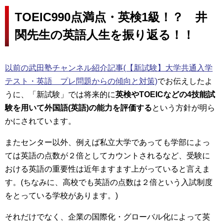
TOEIC990点満点・英検1級！？ 井
関先生の英語人生を振り返る！！
以前の武田塾チャンネル紹介記事(【新試験】大学共通入学
テスト・英語 プレ問題からの傾向と対策)
でお伝えしたよ
うに、「新試験」では将来的に
英検やTOEICなどの4技能試
験を用いて外国語(英語)の能力を評価する
という方針が明ら
かにされています。
またセンター以外、例えば私立大学であっても学部によっ
ては英語の点数が２倍としてカウントされるなど、受験に
おける英語の重要性は近年ますます上がっていると言えま
す。(ちなみに、高校でも英語の点数は２倍という入試制度
をとっている学校があります。)
それだけでなく、企業の国際化・グローバル化によって英