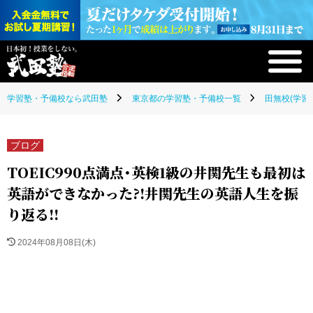
学習塾・予備校なら武田塾
東京都の学習塾・予備校一覧
田無校(学習
ブログ
TOEIC990点満点・英検1級の井関先生も最初は
英語ができなかった?!井関先生の英語人生を振
り返る!!
2024年08月08日(木)