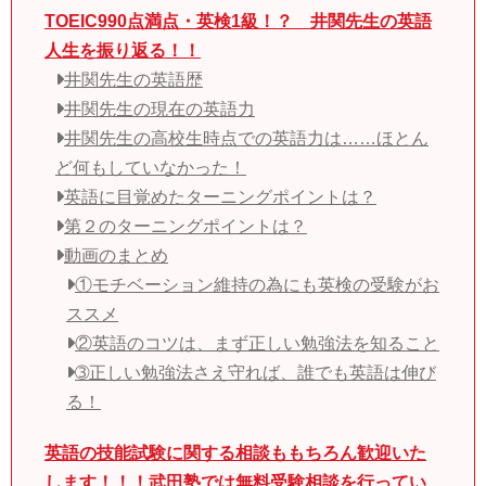
TOEIC990点満点・英検1級！？ 井関先生の英語
人生を振り返る！！
井関先生の英語歴
井関先生の現在の英語力
井関先生の高校生時点での英語力は……ほとん
ど何もしていなかった！
英語に目覚めたターニングポイントは？
第２のターニングポイントは？
動画のまとめ
①モチベーション維持の為にも英検の受験がお
ススメ
②英語のコツは、まず正しい勉強法を知ること
➂正しい勉強法さえ守れば、誰でも英語は伸び
る！
英語の技能試験に関する相談ももちろん歓迎いた
します！！！武田塾では無料受験相談を行ってい