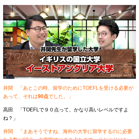
井関 「あとこの時、留学のためにTOEFLを受ける必要が
あって、それは
90点
でした。」
高田 「TOEFLで９０点って、かなり高いレベルですよ
ね？」
井関 「まあそうですね、海外の大学に留学するのに必要