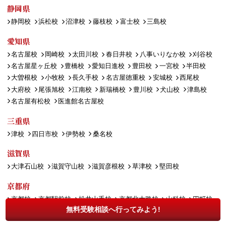
静岡県
静岡校
浜松校
沼津校
藤枝校
富士校
三島校
愛知県
名古屋校
岡崎校
太田川校
春日井校
八事いりなか校
刈谷校
名古屋星ヶ丘校
豊橋校
愛知日進校
豊田校
一宮校
半田校
大曽根校
小牧校
長久手校
名古屋徳重校
安城校
西尾校
大府校
尾張旭校
江南校
新瑞橋校
豊川校
犬山校
津島校
名古屋有松校
医進館名古屋校
三重県
津校
四日市校
伊勢校
桑名校
滋賀県
大津石山校
滋賀守山校
滋賀彦根校
草津校
堅田校
京都府
京都校
京都駅前校
松井山手校
京都北大路校
山科校
円町校
無料受験相談へ行ってみよう!
長岡京校
出町柳校
宇治校
亀岡校
桂校
福知山校