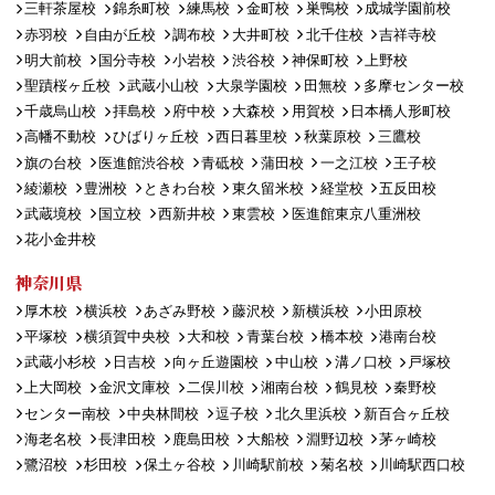
三軒茶屋校
錦糸町校
練馬校
金町校
巣鴨校
成城学園前校
赤羽校
自由が丘校
調布校
大井町校
北千住校
吉祥寺校
明大前校
国分寺校
小岩校
渋谷校
神保町校
上野校
聖蹟桜ヶ丘校
武蔵小山校
大泉学園校
田無校
多摩センター校
千歳烏山校
拝島校
府中校
大森校
用賀校
日本橋人形町校
高幡不動校
ひばりヶ丘校
西日暮里校
秋葉原校
三鷹校
旗の台校
医進館渋谷校
青砥校
蒲田校
一之江校
王子校
綾瀬校
豊洲校
ときわ台校
東久留米校
経堂校
五反田校
武蔵境校
国立校
西新井校
東雲校
医進館東京八重洲校
花小金井校
神奈川県
厚木校
横浜校
あざみ野校
藤沢校
新横浜校
小田原校
平塚校
横須賀中央校
大和校
青葉台校
橋本校
港南台校
武蔵小杉校
日吉校
向ヶ丘遊園校
中山校
溝ノ口校
戸塚校
上大岡校
金沢文庫校
二俣川校
湘南台校
鶴見校
秦野校
センター南校
中央林間校
逗子校
北久里浜校
新百合ヶ丘校
海老名校
長津田校
鹿島田校
大船校
淵野辺校
茅ヶ崎校
鷺沼校
杉田校
保土ヶ谷校
川崎駅前校
菊名校
川崎駅西口校