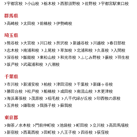
宇都宮校
小山校
栃木校
西那須野校
佐野校
宇都宮駅東口校
群馬県
高崎校
太田校
前橋校
伊勢崎校
埼玉県
熊谷校
大宮校
川口校
所沢校
新越谷校
川越校
春日部校
志木校
南浦和校
上尾校
草加校
北浦和校
久喜校
入間校
深谷校
飯能校
東松山校
和光市校
ふじみ野校
蕨校
羽生校
坂戸校
武蔵浦和校
八潮校
千葉県
市川校
新浦安校
柏校
津田沼校
千葉校
新鎌ヶ谷校
勝田台校
松戸校
船橋校
成田校
南流山校
木更津校
海浜幕張校
茂原校
稲毛校
八千代緑が丘校
印西牧の原校
五井校
鎌取校
我孫子校
蘇我校
東京都
御茶ノ水本校
門前仲町校
池袋校
町田校
立川校
高田馬場校
新宿校
西葛西校
田町校
八王子校
四谷校
荻窪校