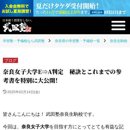
学習塾・予備校なら武田塾
奈良県の学習塾・予備校一覧
奈良生駒校(
ブログ
奈良女子大学E⇒A判定 秘訣とこれまでの参
考書を特別に大公開！
2025年02月14日(金)
皆さんこんにちは！ 武田塾奈良生駒校です。
今回は、
奈良女子大学
を目指す方にとってとても有益な記