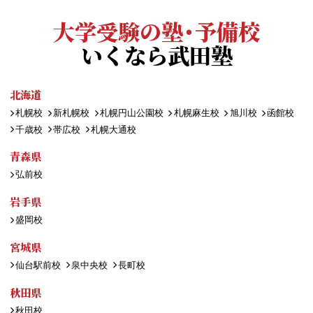
大学受験の塾・予備校
いくなら武田塾
北海道
札幌校
新札幌校
札幌円山公園校
札幌麻生校
旭川校
函館校
千歳校
帯広校
札幌大通校
青森県
弘前校
岩手県
盛岡校
宮城県
仙台駅前校
泉中央校
長町校
秋田県
秋田校