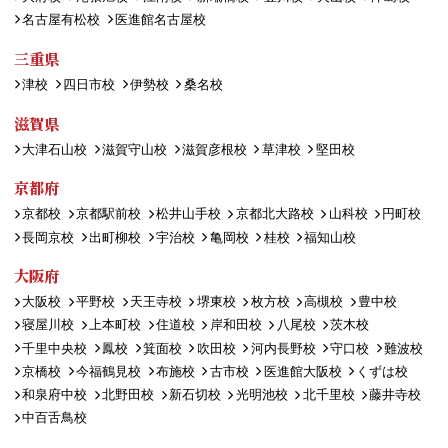
名古屋有松校
医進館名古屋校
三重県
津校
四日市校
伊勢校
桑名校
滋賀県
大津石山校
滋賀守山校
滋賀彦根校
草津校
堅田校
京都府
京都校
京都駅前校
松井山手校
京都北大路校
山科校
円町校
長岡京校
出町柳校
宇治校
亀岡校
桂校
福知山校
大阪府
大阪校
平野校
天王寺校
堺東校
枚方校
高槻校
豊中校
寝屋川校
上本町校
住道校
岸和田校
八尾校
茨木校
千里中央校
鳳校
箕面校
吹田校
河内長野校
守口校
難波校
京橋校
今福鶴見校
布施校
古市校
医進館大阪校
くずは校
和泉府中校
北野田校
新石切校
光明池校
北千里校
藤井寺校
中百舌鳥校