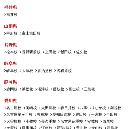
福井県
福井校
山梨県
甲府校
富士吉田校
長野県
松本校
長野駅前校
上田校
飯田校
佐久校
岐阜県
岐阜校
大垣校
多治見校
各務原校
静岡県
静岡校
浜松校
沼津校
藤枝校
富士校
三島校
愛知県
名古屋校
岡崎校
太田川校
春日井校
八事いりなか校
刈谷校
名古屋星ヶ丘校
豊橋校
愛知日進校
豊田校
一宮校
半田校
大曽根校
小牧校
長久手校
名古屋徳重校
安城校
西尾校
大府校
尾張旭校
江南校
新瑞橋校
豊川校
犬山校
津島校