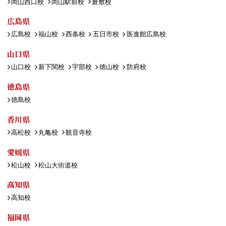
岡山西口校
岡山駅前校
倉敷校
広島県
広島校
福山校
西条校
五日市校
医進館広島校
山口県
山口校
新下関校
宇部校
徳山校
防府校
徳島県
徳島校
香川県
高松校
丸亀校
観音寺校
愛媛県
松山校
松山大街道校
高知県
高知校
福岡県