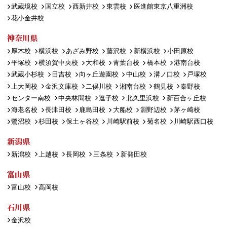
武蔵境校
国立校
西新井校
東雲校
医進館東京八重洲校
花小金井校
神奈川県
厚木校
横浜校
あざみ野校
藤沢校
新横浜校
小田原校
平塚校
横須賀中央校
大和校
青葉台校
橋本校
港南台校
武蔵小杉校
日吉校
向ヶ丘遊園校
中山校
溝ノ口校
戸塚校
上大岡校
金沢文庫校
二俣川校
湘南台校
鶴見校
秦野校
センター南校
中央林間校
逗子校
北久里浜校
新百合ヶ丘校
海老名校
長津田校
鹿島田校
大船校
淵野辺校
茅ヶ崎校
鷺沼校
杉田校
保土ヶ谷校
川崎駅前校
菊名校
川崎駅西口校
新潟県
新潟校
上越校
長岡校
三条校
新発田校
富山県
富山校
高岡校
石川県
金沢校