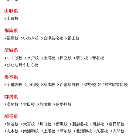
山形県
山形校
福島県
福島校
いわき校
会津若松校
郡山校
茨城県
つくば校
水戸校
土浦校
日立校
取手校
守谷校
ひたち野うしく校
栃木県
宇都宮校
小山校
栃木校
西那須野校
佐野校
宇都宮駅東口校
群馬県
高崎校
太田校
前橋校
伊勢崎校
埼玉県
熊谷校
大宮校
川口校
所沢校
新越谷校
川越校
春日部校
志木校
南浦和校
上尾校
草加校
北浦和校
久喜校
入間校