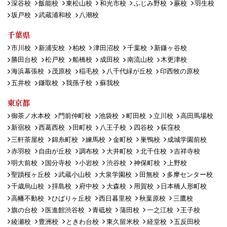
深谷校
飯能校
東松山校
和光市校
ふじみ野校
蕨校
羽生校
坂戸校
武蔵浦和校
八潮校
千葉県
市川校
新浦安校
柏校
津田沼校
千葉校
新鎌ヶ谷校
勝田台校
松戸校
船橋校
成田校
南流山校
木更津校
海浜幕張校
茂原校
稲毛校
八千代緑が丘校
印西牧の原校
五井校
鎌取校
我孫子校
蘇我校
東京都
御茶ノ水本校
門前仲町校
池袋校
町田校
立川校
高田馬場校
新宿校
西葛西校
田町校
八王子校
四谷校
荻窪校
三軒茶屋校
錦糸町校
練馬校
金町校
巣鴨校
成城学園前校
赤羽校
自由が丘校
調布校
大井町校
北千住校
吉祥寺校
明大前校
国分寺校
小岩校
渋谷校
神保町校
上野校
聖蹟桜ヶ丘校
武蔵小山校
大泉学園校
田無校
多摩センター校
千歳烏山校
拝島校
府中校
大森校
用賀校
日本橋人形町校
高幡不動校
ひばりヶ丘校
西日暮里校
秋葉原校
三鷹校
旗の台校
医進館渋谷校
青砥校
蒲田校
一之江校
王子校
綾瀬校
豊洲校
ときわ台校
東久留米校
経堂校
五反田校