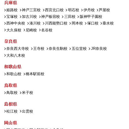
兵庫県
姫路校
神戸三宮校
西宮北口校
明石校
伊丹校
芦屋校
宝塚校
加古川校
神戸板宿校
三田校
阪神甲子園校
西神中央校
湊川校
川西能勢口校
岡本校
塚口校
垂水校
大久保校
尼崎校
名谷校
奈良県
奈良西大寺校
王寺校
奈良生駒校
五位堂校
JR奈良校
大和八木校
和歌山県
和歌山校
橋本駅前校
鳥取県
鳥取校
米子校
島根県
松江校
出雲校
岡山県