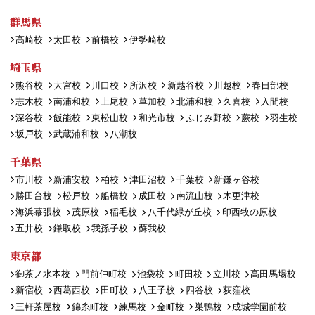
群馬県
高崎校
太田校
前橋校
伊勢崎校
埼玉県
熊谷校
大宮校
川口校
所沢校
新越谷校
川越校
春日部校
志木校
南浦和校
上尾校
草加校
北浦和校
久喜校
入間校
深谷校
飯能校
東松山校
和光市校
ふじみ野校
蕨校
羽生校
坂戸校
武蔵浦和校
八潮校
千葉県
市川校
新浦安校
柏校
津田沼校
千葉校
新鎌ヶ谷校
勝田台校
松戸校
船橋校
成田校
南流山校
木更津校
海浜幕張校
茂原校
稲毛校
八千代緑が丘校
印西牧の原校
五井校
鎌取校
我孫子校
蘇我校
東京都
御茶ノ水本校
門前仲町校
池袋校
町田校
立川校
高田馬場校
新宿校
西葛西校
田町校
八王子校
四谷校
荻窪校
三軒茶屋校
錦糸町校
練馬校
金町校
巣鴨校
成城学園前校