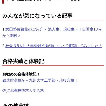
みんなが気になっている記事
1.
武田塾佐賀校のご紹介 ＜浪人生、現役生へ！自習室10時
から開校＞
2.
校舎長5人に大学受験や勉強について質問してみました！
合格実績と体験記
お勧めの合格体験記！
致遠館高校から九州大学工学部へ現役合格！
佐賀北高校熊本大学合格！
その他実績