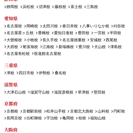
静岡校
浜松校
沼津校
藤枝校
富士校
三島校
愛知県
名古屋校
岡崎校
太田川校
春日井校
八事いりなか校
刈谷校
名古屋星ヶ丘校
豊橋校
愛知日進校
豊田校
一宮校
半田校
大曽根校
小牧校
長久手校
名古屋徳重校
安城校
西尾校
大府校
尾張旭校
江南校
新瑞橋校
豊川校
犬山校
津島校
名古屋有松校
医進館名古屋校
三重県
津校
四日市校
伊勢校
桑名校
滋賀県
大津石山校
滋賀守山校
滋賀彦根校
草津校
堅田校
京都府
京都校
京都駅前校
松井山手校
京都北大路校
山科校
円町校
長岡京校
出町柳校
宇治校
亀岡校
桂校
福知山校
大阪府