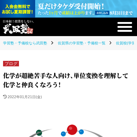
学習塾・予備校なら武田塾
佐賀県の学習塾・予備校一覧
佐賀校(学習
ブログ
化学が超絶苦手な人向け、単位変換を理解して
化学と仲良くなろう！
2022年01月21日(金)