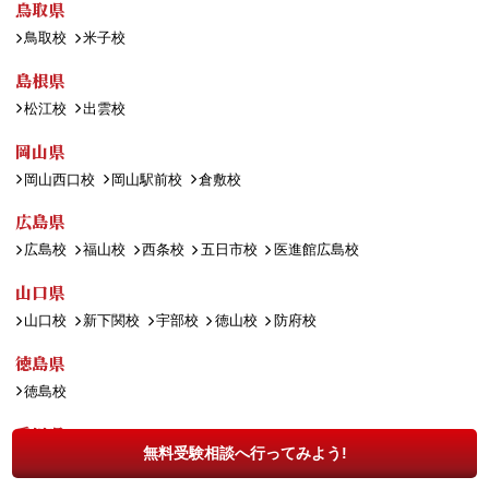
鳥取県
鳥取校
米子校
島根県
松江校
出雲校
岡山県
岡山西口校
岡山駅前校
倉敷校
広島県
広島校
福山校
西条校
五日市校
医進館広島校
山口県
山口校
新下関校
宇部校
徳山校
防府校
徳島県
徳島校
香川県
無料受験相談へ行ってみよう!
高松校
丸亀校
観音寺校