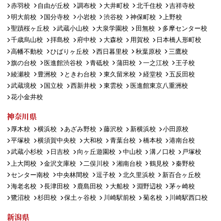
赤羽校
自由が丘校
調布校
大井町校
北千住校
吉祥寺校
明大前校
国分寺校
小岩校
渋谷校
神保町校
上野校
聖蹟桜ヶ丘校
武蔵小山校
大泉学園校
田無校
多摩センター校
千歳烏山校
拝島校
府中校
大森校
用賀校
日本橋人形町校
高幡不動校
ひばりヶ丘校
西日暮里校
秋葉原校
三鷹校
旗の台校
医進館渋谷校
青砥校
蒲田校
一之江校
王子校
綾瀬校
豊洲校
ときわ台校
東久留米校
経堂校
五反田校
武蔵境校
国立校
西新井校
東雲校
医進館東京八重洲校
花小金井校
神奈川県
厚木校
横浜校
あざみ野校
藤沢校
新横浜校
小田原校
平塚校
横須賀中央校
大和校
青葉台校
橋本校
港南台校
武蔵小杉校
日吉校
向ヶ丘遊園校
中山校
溝ノ口校
戸塚校
上大岡校
金沢文庫校
二俣川校
湘南台校
鶴見校
秦野校
センター南校
中央林間校
逗子校
北久里浜校
新百合ヶ丘校
海老名校
長津田校
鹿島田校
大船校
淵野辺校
茅ヶ崎校
鷺沼校
杉田校
保土ヶ谷校
川崎駅前校
菊名校
川崎駅西口校
新潟県