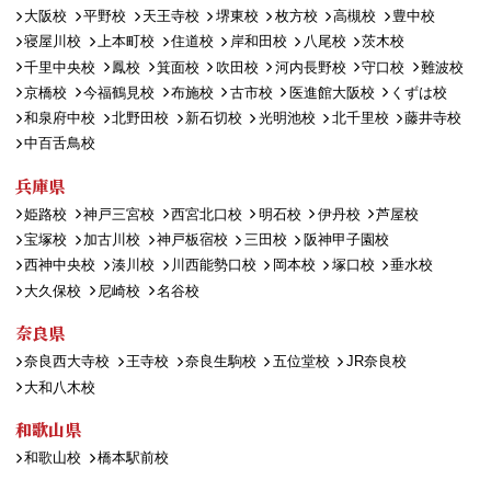
大阪校
平野校
天王寺校
堺東校
枚方校
高槻校
豊中校
寝屋川校
上本町校
住道校
岸和田校
八尾校
茨木校
千里中央校
鳳校
箕面校
吹田校
河内長野校
守口校
難波校
京橋校
今福鶴見校
布施校
古市校
医進館大阪校
くずは校
和泉府中校
北野田校
新石切校
光明池校
北千里校
藤井寺校
中百舌鳥校
兵庫県
姫路校
神戸三宮校
西宮北口校
明石校
伊丹校
芦屋校
宝塚校
加古川校
神戸板宿校
三田校
阪神甲子園校
西神中央校
湊川校
川西能勢口校
岡本校
塚口校
垂水校
大久保校
尼崎校
名谷校
奈良県
奈良西大寺校
王寺校
奈良生駒校
五位堂校
JR奈良校
大和八木校
和歌山県
和歌山校
橋本駅前校