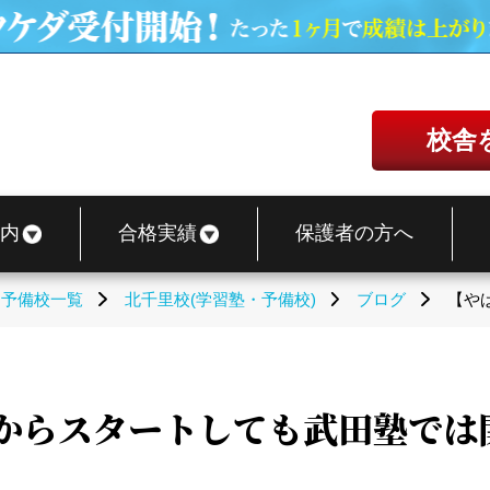
校舎
内
合格実績
保護者の方へ
・予備校一覧
北千里校(学習塾・予備校)
ブログ
【や
月からスタートしても武田塾では