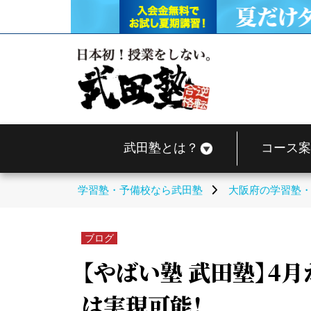
武田塾とは？
コース案
学習塾・予備校なら武田塾
大阪府の学習塾
ブログ
【やばい塾 武田塾】4
は実現可能！