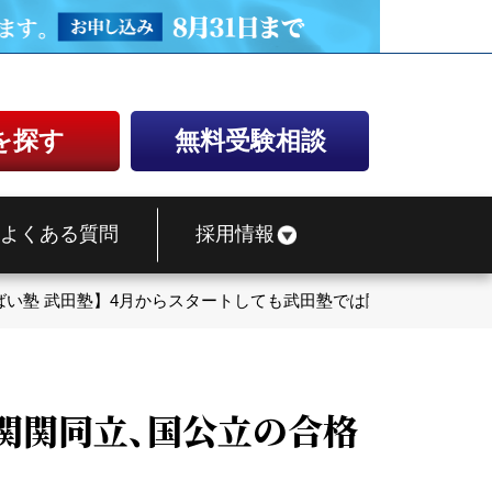
を探す
無料受験相談
よくある質問
採用情報
ばい塾 武田塾】4月からスタートしても武田塾では関関同立、国公
関関同立、国公立の合格