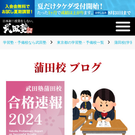
学習塾・予備校なら武田塾
東京都の学習塾・予備校一覧
蒲田校(学習
蒲田校 ブログ