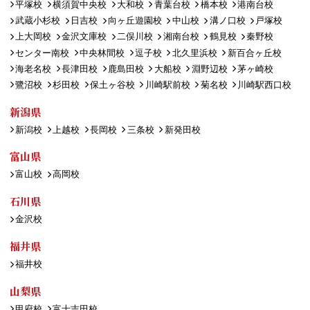
平塚校
横須賀中央校
大和校
青葉台校
橋本校
港南台校
武蔵小杉校
日吉校
向ヶ丘遊園校
中山校
溝ノ口校
戸塚校
上大岡校
金沢文庫校
二俣川校
湘南台校
鶴見校
秦野校
センター南校
中央林間校
逗子校
北久里浜校
新百合ヶ丘校
海老名校
長津田校
鹿島田校
大船校
淵野辺校
茅ヶ崎校
鷺沼校
杉田校
保土ヶ谷校
川崎駅前校
菊名校
川崎駅西口校
新潟県
新潟校
上越校
長岡校
三条校
新発田校
富山県
富山校
高岡校
石川県
金沢校
福井県
福井校
山梨県
甲府校
富士吉田校