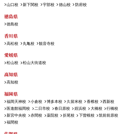
山口校
新下関校
宇部校
徳山校
防府校
徳島県
徳島校
香川県
高松校
丸亀校
観音寺校
愛媛県
松山校
松山大街道校
高知県
高知校
福岡県
福岡天神校
小倉校
博多本校
久留米校
香椎校
西新校
医進館福岡校
二日市校
春日原校
姪浜校
大橋校
行橋校
新宮中央校
赤間校
薬院校
折尾校
下曽根校
筑前前原校
福間校
佐賀県