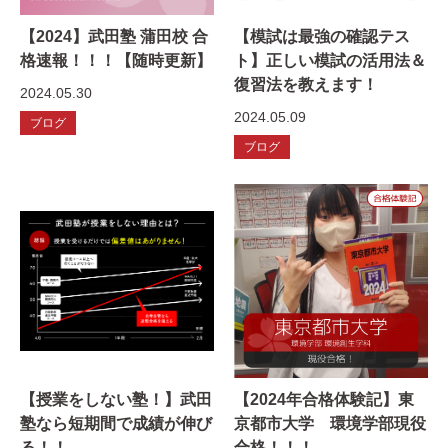
【2024】武田塾 蒲田校 合
【模試は最強の確認テス
格速報！！！【随時更新】
ト】正しい模試の活用法＆
復習法を教えます！
2024.05.30
2024.05.09
ブログ
ブログ
【授業をしない塾！】武田
【2024年合格体験記】東
塾なら短期間で成績が伸び
京都市大学 環境学部現役
る！！
合格！！！