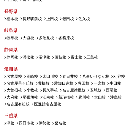
長野県
松本校
長野駅前校
上田校
飯田校
佐久校
岐阜県
岐阜校
大垣校
多治見校
各務原校
静岡県
静岡校
浜松校
沼津校
藤枝校
富士校
三島校
愛知県
名古屋校
岡崎校
太田川校
春日井校
八事いりなか校
刈谷校
名古屋星ヶ丘校
豊橋校
愛知日進校
豊田校
一宮校
半田校
大曽根校
小牧校
長久手校
名古屋徳重校
安城校
西尾校
大府校
尾張旭校
江南校
新瑞橋校
豊川校
犬山校
津島校
名古屋有松校
医進館名古屋校
三重県
津校
四日市校
伊勢校
桑名校