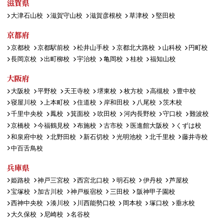
滋賀県
大津石山校
滋賀守山校
滋賀彦根校
草津校
堅田校
京都府
京都校
京都駅前校
松井山手校
京都北大路校
山科校
円町校
長岡京校
出町柳校
宇治校
亀岡校
桂校
福知山校
大阪府
大阪校
平野校
天王寺校
堺東校
枚方校
高槻校
豊中校
寝屋川校
上本町校
住道校
岸和田校
八尾校
茨木校
千里中央校
鳳校
箕面校
吹田校
河内長野校
守口校
難波校
京橋校
今福鶴見校
布施校
古市校
医進館大阪校
くずは校
和泉府中校
北野田校
新石切校
光明池校
北千里校
藤井寺校
中百舌鳥校
兵庫県
姫路校
神戸三宮校
西宮北口校
明石校
伊丹校
芦屋校
宝塚校
加古川校
神戸板宿校
三田校
阪神甲子園校
西神中央校
湊川校
川西能勢口校
岡本校
塚口校
垂水校
大久保校
尼崎校
名谷校