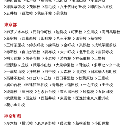
勝田台校
松戸校
船橋校
成田校
南流山校
木更津校
海浜幕張校
茂原校
稲毛校
八千代緑が丘校
印西牧の原校
五井校
鎌取校
我孫子校
蘇我校
東京都
御茶ノ水本校
門前仲町校
池袋校
町田校
立川校
高田馬場校
新宿校
西葛西校
田町校
八王子校
四谷校
荻窪校
三軒茶屋校
錦糸町校
練馬校
金町校
巣鴨校
成城学園前校
赤羽校
自由が丘校
調布校
大井町校
北千住校
吉祥寺校
明大前校
国分寺校
小岩校
渋谷校
神保町校
上野校
聖蹟桜ヶ丘校
武蔵小山校
大泉学園校
田無校
多摩センター校
千歳烏山校
拝島校
府中校
大森校
用賀校
日本橋人形町校
高幡不動校
ひばりヶ丘校
西日暮里校
秋葉原校
三鷹校
旗の台校
医進館渋谷校
青砥校
蒲田校
一之江校
王子校
綾瀬校
豊洲校
ときわ台校
東久留米校
経堂校
五反田校
武蔵境校
国立校
西新井校
東雲校
医進館東京八重洲校
花小金井校
神奈川県
厚木校
横浜校
あざみ野校
藤沢校
新横浜校
小田原校