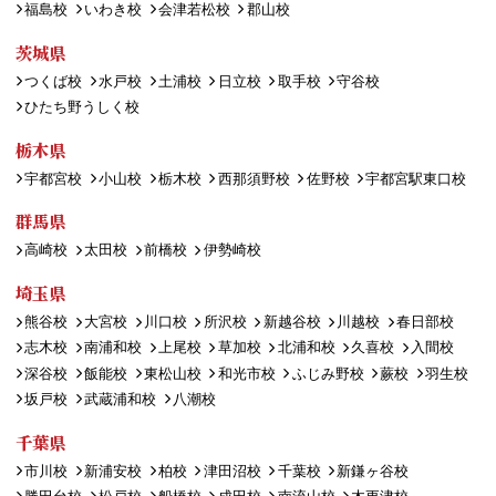
福島校
いわき校
会津若松校
郡山校
茨城県
つくば校
水戸校
土浦校
日立校
取手校
守谷校
ひたち野うしく校
栃木県
宇都宮校
小山校
栃木校
西那須野校
佐野校
宇都宮駅東口校
群馬県
高崎校
太田校
前橋校
伊勢崎校
埼玉県
熊谷校
大宮校
川口校
所沢校
新越谷校
川越校
春日部校
志木校
南浦和校
上尾校
草加校
北浦和校
久喜校
入間校
深谷校
飯能校
東松山校
和光市校
ふじみ野校
蕨校
羽生校
坂戸校
武蔵浦和校
八潮校
千葉県
市川校
新浦安校
柏校
津田沼校
千葉校
新鎌ヶ谷校