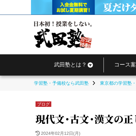
武田塾とは？
コース案
学習塾・予備校なら武田塾
東京都の学習塾
ブログ
現代文・古文・漢文の
2024年02月12日(月)