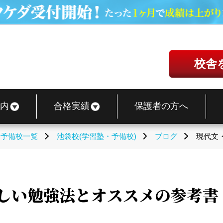
校舎
内
合格実績
保護者の方へ
・予備校一覧
池袋校(学習塾・予備校)
ブログ
現代文
正しい勉強法とオススメの参考書