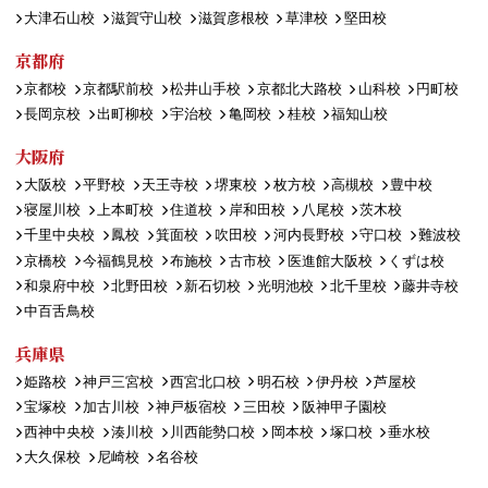
大津石山校
滋賀守山校
滋賀彦根校
草津校
堅田校
京都府
京都校
京都駅前校
松井山手校
京都北大路校
山科校
円町校
長岡京校
出町柳校
宇治校
亀岡校
桂校
福知山校
大阪府
大阪校
平野校
天王寺校
堺東校
枚方校
高槻校
豊中校
寝屋川校
上本町校
住道校
岸和田校
八尾校
茨木校
千里中央校
鳳校
箕面校
吹田校
河内長野校
守口校
難波校
京橋校
今福鶴見校
布施校
古市校
医進館大阪校
くずは校
和泉府中校
北野田校
新石切校
光明池校
北千里校
藤井寺校
中百舌鳥校
兵庫県
姫路校
神戸三宮校
西宮北口校
明石校
伊丹校
芦屋校
宝塚校
加古川校
神戸板宿校
三田校
阪神甲子園校
西神中央校
湊川校
川西能勢口校
岡本校
塚口校
垂水校
大久保校
尼崎校
名谷校