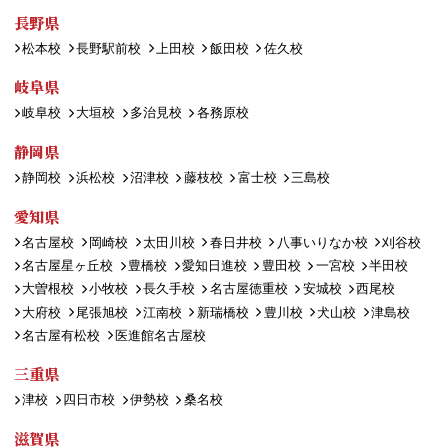
長野県
松本校
長野駅前校
上田校
飯田校
佐久校
岐阜県
岐阜校
大垣校
多治見校
各務原校
静岡県
静岡校
浜松校
沼津校
藤枝校
富士校
三島校
愛知県
名古屋校
岡崎校
太田川校
春日井校
八事いりなか校
刈谷校
名古屋星ヶ丘校
豊橋校
愛知日進校
豊田校
一宮校
半田校
大曽根校
小牧校
長久手校
名古屋徳重校
安城校
西尾校
大府校
尾張旭校
江南校
新瑞橋校
豊川校
犬山校
津島校
名古屋有松校
医進館名古屋校
三重県
津校
四日市校
伊勢校
桑名校
滋賀県