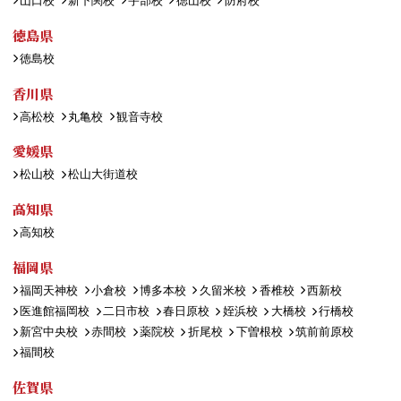
山口校
新下関校
宇部校
徳山校
防府校
徳島県
徳島校
香川県
高松校
丸亀校
観音寺校
愛媛県
松山校
松山大街道校
高知県
高知校
福岡県
福岡天神校
小倉校
博多本校
久留米校
香椎校
西新校
医進館福岡校
二日市校
春日原校
姪浜校
大橋校
行橋校
新宮中央校
赤間校
薬院校
折尾校
下曽根校
筑前前原校
福間校
佐賀県