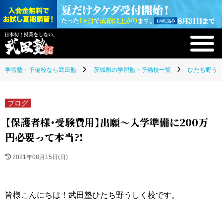
学習塾・予備校なら武田塾
茨城県の学習塾・予備校一覧
ひたち野うし
ブログ
【保護者様･受験費用】出願～入学準備に200万
円必要って本当?!
2021年08月15日(日)
皆様こんにちは！武田塾ひたち野うしく校です。