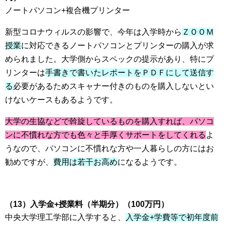
ノートパソコン+複合機プリンター
新型コロナウィルスの影響で、今年は入学時から
ＺＯＯＭ
授業
に対応できるノートパソコンとプリンターの購入が求
められました。大学側からスペックの提示があり、特にプ
リンターは
手書きで書いたレポートをＰＤＦにして送信す
る
必要があるためスキャナー付きのものを購入しないとい
けないケースもあるようです。
大学の生協などで斡旋しているものを購入すれば、パソコ
ンに不慣れな方でも色々と手厚くサポートをしてくれる
よ
うなので、パソコンに不慣れな方や一人暮らしの方にはお
勧めですが、
費用は若干お高め
になるようです。
（13）入学金+授業料（半期分）（100万円）
中央大学理工学部に入学すると、
入学金+学費等で初年度前