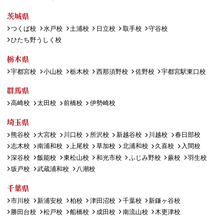
茨城県
つくば校
水戸校
土浦校
日立校
取手校
守谷校
ひたち野うしく校
栃木県
宇都宮校
小山校
栃木校
西那須野校
佐野校
宇都宮駅東口校
群馬県
高崎校
太田校
前橋校
伊勢崎校
埼玉県
熊谷校
大宮校
川口校
所沢校
新越谷校
川越校
春日部校
志木校
南浦和校
上尾校
草加校
北浦和校
久喜校
入間校
深谷校
飯能校
東松山校
和光市校
ふじみ野校
蕨校
羽生校
坂戸校
武蔵浦和校
八潮校
千葉県
市川校
新浦安校
柏校
津田沼校
千葉校
新鎌ヶ谷校
勝田台校
松戸校
船橋校
成田校
南流山校
木更津校