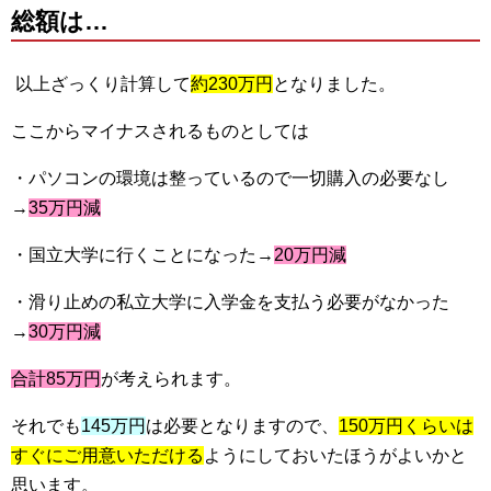
総額は…
以上ざっくり計算して
約230万円
となりました。
ここからマイナスされるものとしては
・パソコンの環境は整っているので一切購入の必要なし
→
35万円減
・国立大学に行くことになった→
20万円減
・滑り止めの私立大学に入学金を支払う必要がなかった
→
30万円減
合計85万円
が考えられます。
それでも
145万円
は必要となりますので、
150万円くらいは
すぐにご用意いただける
ようにしておいたほうがよいかと
思います。