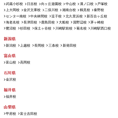
武蔵小杉校
日吉校
向ヶ丘遊園校
中山校
溝ノ口校
戸塚校
上大岡校
金沢文庫校
二俣川校
湘南台校
鶴見校
秦野校
センター南校
中央林間校
逗子校
北久里浜校
新百合ヶ丘校
海老名校
長津田校
鹿島田校
大船校
淵野辺校
茅ヶ崎校
鷺沼校
杉田校
保土ヶ谷校
川崎駅前校
菊名校
川崎駅西口校
新潟県
新潟校
上越校
長岡校
三条校
新発田校
富山県
富山校
高岡校
石川県
金沢校
福井県
福井校
山梨県
甲府校
富士吉田校