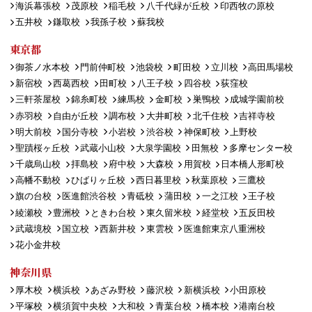
海浜幕張校
茂原校
稲毛校
八千代緑が丘校
印西牧の原校
五井校
鎌取校
我孫子校
蘇我校
東京都
御茶ノ水本校
門前仲町校
池袋校
町田校
立川校
高田馬場校
新宿校
西葛西校
田町校
八王子校
四谷校
荻窪校
三軒茶屋校
錦糸町校
練馬校
金町校
巣鴨校
成城学園前校
赤羽校
自由が丘校
調布校
大井町校
北千住校
吉祥寺校
明大前校
国分寺校
小岩校
渋谷校
神保町校
上野校
聖蹟桜ヶ丘校
武蔵小山校
大泉学園校
田無校
多摩センター校
千歳烏山校
拝島校
府中校
大森校
用賀校
日本橋人形町校
高幡不動校
ひばりヶ丘校
西日暮里校
秋葉原校
三鷹校
旗の台校
医進館渋谷校
青砥校
蒲田校
一之江校
王子校
綾瀬校
豊洲校
ときわ台校
東久留米校
経堂校
五反田校
武蔵境校
国立校
西新井校
東雲校
医進館東京八重洲校
花小金井校
神奈川県
厚木校
横浜校
あざみ野校
藤沢校
新横浜校
小田原校
平塚校
横須賀中央校
大和校
青葉台校
橋本校
港南台校