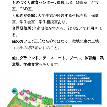
ものづくり教育センター
: 機械工場、鋳造室、溶接
室、CAD室。
くぬぎだ会館
: 大学生協が経営する生協売店、保健
室、学生会室、学生相談室あり。
合同研修所
:合宿研修ができる。部活などで利用され
る。
森のカフェ
: 正式な名称ではなく、敷地北東の土地
（北部の線路沿い）のこと。
他に
グラウンド
、
テニスコート
、
プール
、
体育館
、
武
道場、学生食堂
もあります。