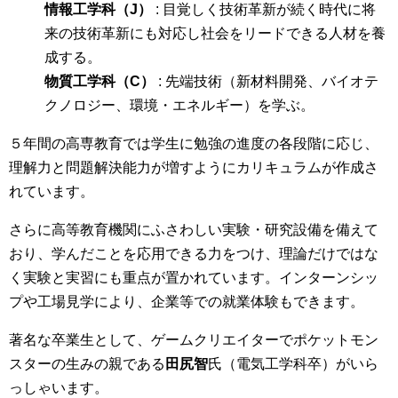
情報工学科（J）
: 目覚しく技術革新が続く時代に将
来の技術革新にも対応し社会をリードできる人材を養
成する。
物質工学科（C）
: 先端技術（新材料開発、バイオテ
クノロジー、環境・エネルギー）を学ぶ。
５年間の高専教育では学生に勉強の進度の各段階に応じ、
理解力と問題解決能力が増すようにカリキュラムが作成さ
れています。
さらに高等教育機関にふさわしい実験・研究設備を備えて
おり、学んだことを応用できる力をつけ、理論だけではな
く実験と実習にも重点が置かれています。インターンシッ
プや工場見学により、企業等での就業体験もできます。
著名な卒業生として、ゲームクリエイターでポケットモン
スターの生みの親である
田尻智
氏（電気工学科卒）がいら
っしゃいます。