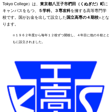
Tokyo College）は、
東京都八王子市椚田（くぬぎだ）町
に
キャンパスをもつ、
５学科、３専攻科
を擁する高等専門学
校です。国がお金を出して設立した
国立高専の４期校
とな
※
ります。
１９６２年度から毎年１２校ずつ開校し、４年目に他の６校とと
※
もに設立されました。