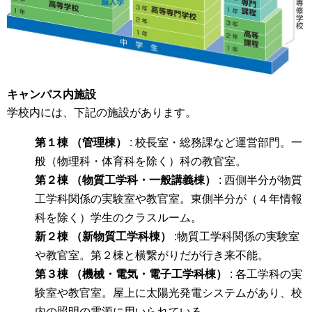
キャンパス内施設
学校内には、下記の施設があります。
第１棟 （管理棟）
: 校長室・総務課など運営部門。一
般（物理科・体育科を除く）科の教官室。
第２棟 （物質工学科・一般講義棟）
: 西側半分が物質
工学科関係の実験室や教官室。東側半分が（４年情報
科を除く）学生のクラスルーム。
新２棟 （新物質工学科棟）
:物質工学科関係の実験室
や教官室。第２棟と横繋がりだが行き来不能。
第３棟 （機械・電気・電子工学科棟）
: 各工学科の実
験室や教官室。屋上に太陽光発電システムがあり、校
内の照明の電源に用いられている。