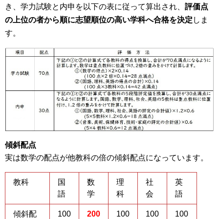
き、学力試験と内申を以下の表に従って算出され、
評価点
の上位の者から順に志望順位の高い学科へ合格を決定
しま
す。
傾斜配点
実は数学の配点が他教科の倍の傾斜配点になっています。
教科
国
数
理
社
英
語
学
科
会
語
傾斜配
100
200
100
100
100