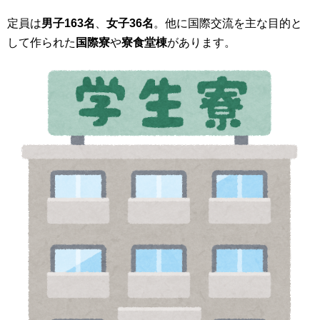
定員は
男子163名
、
女子36名
。他に国際交流を主な目的と
して作られた
国際寮
や
寮食堂棟
があります。