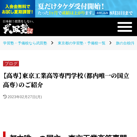
学習塾・予備校なら武田塾
東京都の学習塾・予備校一覧
旗の台校(学
ブログ
【高専】東京工業高等専門学校（都内唯一の国立
高専）のご紹介
2023年02月27日(月)