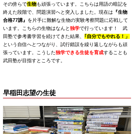
その傍らで
生物
も頑張っています。こちらは用語の暗記を
終えた段階で、問題演習へと突入しました。現在は
『生物
合格77講』
を片手に難解な生物の実験考察問題に応戦して
います。こちらの生物はなんと
独学
で行っています！ 武
田塾で参考書学習を続けてきた結果、
｢自分でもやれる！」
という自信へとつながり、試行錯誤を繰り返しながらも頑
張っています。こうした
独学できる生徒を育成
することも
武田塾が目指すところです。
早稲田志望の生徒