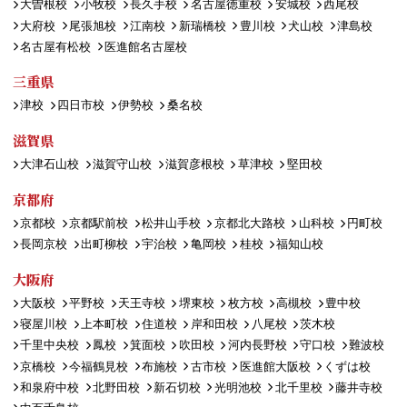
大曽根校
小牧校
長久手校
名古屋徳重校
安城校
西尾校
大府校
尾張旭校
江南校
新瑞橋校
豊川校
犬山校
津島校
名古屋有松校
医進館名古屋校
三重県
津校
四日市校
伊勢校
桑名校
滋賀県
大津石山校
滋賀守山校
滋賀彦根校
草津校
堅田校
京都府
京都校
京都駅前校
松井山手校
京都北大路校
山科校
円町校
長岡京校
出町柳校
宇治校
亀岡校
桂校
福知山校
大阪府
大阪校
平野校
天王寺校
堺東校
枚方校
高槻校
豊中校
寝屋川校
上本町校
住道校
岸和田校
八尾校
茨木校
千里中央校
鳳校
箕面校
吹田校
河内長野校
守口校
難波校
京橋校
今福鶴見校
布施校
古市校
医進館大阪校
くずは校
和泉府中校
北野田校
新石切校
光明池校
北千里校
藤井寺校