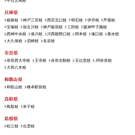
中百舌鳥校
兵庫県
姫路校
神戸三宮校
西宮北口校
明石校
伊丹校
芦屋校
宝塚校
加古川校
神戸板宿校
三田校
阪神甲子園校
西神中央校
湊川校
川西能勢口校
岡本校
塚口校
垂水校
大久保校
尼崎校
名谷校
奈良県
奈良西大寺校
王寺校
奈良生駒校
五位堂校
JR奈良校
大和八木校
和歌山県
和歌山校
橋本駅前校
鳥取県
鳥取校
米子校
島根県
松江校
出雲校