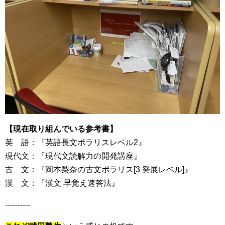
【現在取り組んでいる参考書】
英 語：『英語長文ポラリスレベル2』
現代文：『現代文読解力の開発講座』
古 文：『岡本梨奈の古文ポラリス[3 発展レベル]』
漢 文：『漢文 早覚え速答法』
----------