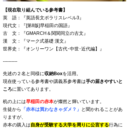
【現在取り組んでいる参考書】
英 語：『英語長文ポラリスレベル3』
現代文：『[第8版]早稲田の国語』
古 文：『GMARCH＆関関同立の古文』
漢 文：『マーク式基礎 漢文』
世界史：『オンリーワン【古代･中世･近代編】』
----------
先述の２名と同様に
収納Box
を活用。
現在使っている参考書や講義系参考書は
手の届きやすいと
ころ
に置いてあります。
机の上には
早稲田の赤本
が燦然と輝いています。
生徒から
「赤本は買わなきゃダメ？」
と聞かれることがあ
りますが、
赤本の購入は
自身が受験する大学を周りに公言する
行為に