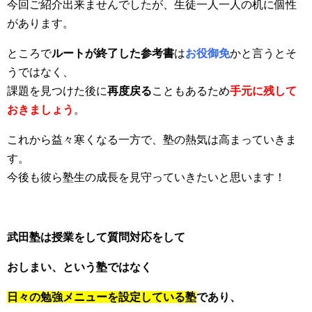
今回ご紹介出来ませんでしたが、生徒一人一人の机に個性
があります。
ところで
ルートが終了した参考書
は
お役御免
かと言うとそ
うではなく、
課題を見つけた後に
再度戻る
こともあるため
手元に残して
おきましょう
。
これから益々寒くなる一方で、塾の熱気は高まっていきま
す。
今後も彼ら塾生の成長を見守っていきたいと思います！
武田塾は授業をして質問対応をして
おしまい、という塾ではなく
日々の勉強メニューを設定している塾
であり、