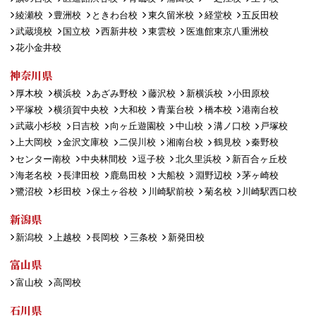
綾瀬校
豊洲校
ときわ台校
東久留米校
経堂校
五反田校
武蔵境校
国立校
西新井校
東雲校
医進館東京八重洲校
花小金井校
神奈川県
厚木校
横浜校
あざみ野校
藤沢校
新横浜校
小田原校
平塚校
横須賀中央校
大和校
青葉台校
橋本校
港南台校
武蔵小杉校
日吉校
向ヶ丘遊園校
中山校
溝ノ口校
戸塚校
上大岡校
金沢文庫校
二俣川校
湘南台校
鶴見校
秦野校
センター南校
中央林間校
逗子校
北久里浜校
新百合ヶ丘校
海老名校
長津田校
鹿島田校
大船校
淵野辺校
茅ヶ崎校
鷺沼校
杉田校
保土ヶ谷校
川崎駅前校
菊名校
川崎駅西口校
新潟県
新潟校
上越校
長岡校
三条校
新発田校
富山県
富山校
高岡校
石川県