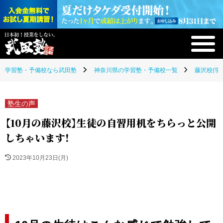
学習塾・予備校なら武田塾
神奈川県の学習塾・予備校一覧
藤沢校(学
塾生の声
【10月の藤沢校】生徒の自習用机をちらっと公開
しちゃいます！
2023年10月23日(月)