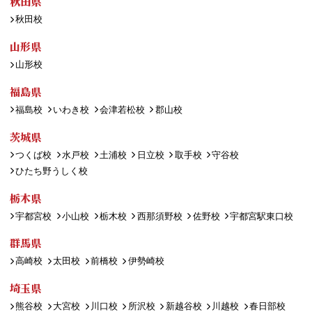
秋田県
秋田校
山形県
山形校
福島県
福島校
いわき校
会津若松校
郡山校
茨城県
つくば校
水戸校
土浦校
日立校
取手校
守谷校
ひたち野うしく校
栃木県
宇都宮校
小山校
栃木校
西那須野校
佐野校
宇都宮駅東口校
群馬県
高崎校
太田校
前橋校
伊勢崎校
埼玉県
熊谷校
大宮校
川口校
所沢校
新越谷校
川越校
春日部校