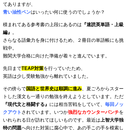
てありますが、
青い油性ペン
はいったい何に使うのでしょうか？
積まれてある参考書の上段にあるのは
『速読英単語・上級
編』
。
さらなる語彙力を身に付けるため、２冊目の単語帳にも挑
戦中。
難関大学合格に向けた準備が着々と進んでいます。
先日まで
TEAP対策
を行っていたため、
英語は少し受験勉強から離れていました。
その傍らで
国語と世界史は順調に進み
、夏ごろからスター
トした漢文も一通りの勉強を終えようとしています。ただ
『現代文と格闘する』
には相当苦戦をしていて、
毎回
ノッ
クアウト
されています。いつか
強烈なカウンターパンチ
を
いれられる日が訪れてほしいものです。最近は
上智大学独
特の問題
へ向けた対策に腐心中で、あの手この手を模索し