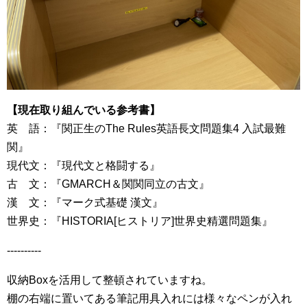
【現在取り組んでいる参考書】
英 語：『関正生のThe Rules英語長文問題集4 入試最難
関』
現代文：『現代文と格闘する』
古 文：『GMARCH＆関関同立の古文』
漢 文：『マーク式基礎 漢文』
世界史：『HISTORIA[ヒストリア]世界史精選問題集』
----------
収納Boxを活用して整頓されていますね。
棚の右端に置いてある筆記用具入れには様々なペンが入れ