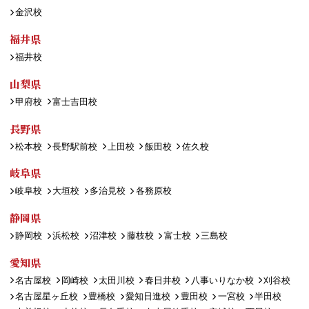
金沢校
福井県
福井校
山梨県
甲府校
富士吉田校
長野県
松本校
長野駅前校
上田校
飯田校
佐久校
岐阜県
岐阜校
大垣校
多治見校
各務原校
静岡県
静岡校
浜松校
沼津校
藤枝校
富士校
三島校
愛知県
名古屋校
岡崎校
太田川校
春日井校
八事いりなか校
刈谷校
名古屋星ヶ丘校
豊橋校
愛知日進校
豊田校
一宮校
半田校