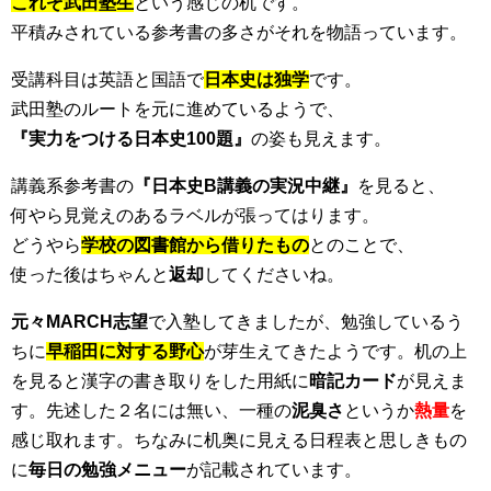
これぞ武田塾生
という感じの机です。
平積みされている参考書の多さがそれを物語っています。
受講科目は英語と国語で
日本史は独学
です。
武田塾のルートを元に進めているようで、
『実力をつける日本史100題』
の姿も見えます。
講義系参考書の
『日本史B講義の実況中継』
を見ると、
何やら見覚えのあるラベルが張ってはります。
どうやら
学校の図書館から借りたもの
とのことで、
使った後はちゃんと
返却
してくださいね。
元々MARCH志望
で入塾してきましたが、勉強しているう
ちに
早稲田に対する野心
が芽生えてきたようです。机の上
を見ると漢字の書き取りをした用紙に
暗記カード
が見えま
す。先述した２名には無い、一種の
泥臭さ
というか
熱量
を
感じ取れます。ちなみに机奥に見える日程表と思しきもの
に
毎日の勉強メニュー
が記載されています。