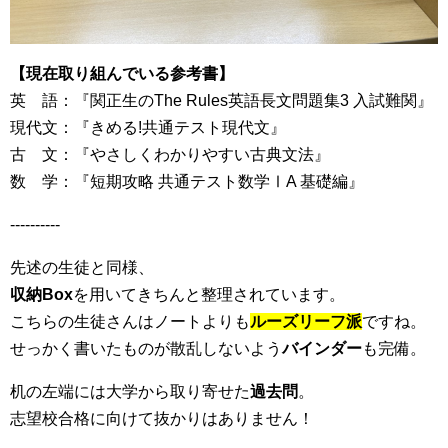
【現在取り組んでいる参考書】
英 語：『関正生のThe Rules英語長文問題集3 入試難関』
現代文：『きめる!共通テスト現代文』
古 文：『やさしくわかりやすい古典文法』
数 学：『短期攻略 共通テスト数学ⅠA 基礎編』
----------
先述の生徒と同様、
収納Box
を用いてきちんと整理されています。
こちらの生徒さんはノートよりも
ルーズリーフ派
ですね。
せっかく書いたものが散乱しないよう
バインダー
も完備。
机の左端には大学から取り寄せた
過去問
。
志望校合格に向けて抜かりはありません！