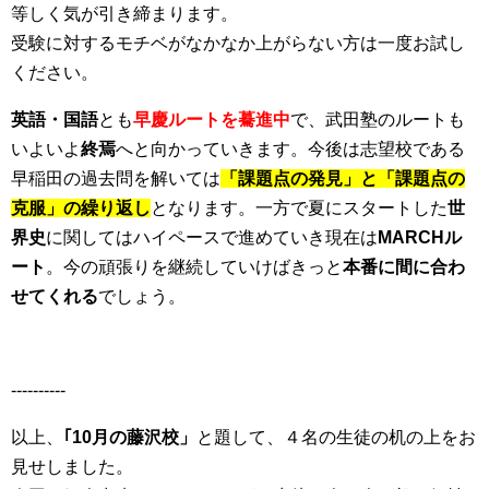
等しく気が引き締まります。
受験に対するモチベがなかなか上がらない方は一度お試し
ください。
英語・国語
とも
早慶ルートを驀進中
で、武田塾のルートも
いよいよ
終焉
へと向かっていきます。今後は志望校である
早稲田の過去問を解いては
「課題点の発見」と「課題点の
克服」の繰り返し
となります。一方で夏にスタートした
世
界史
に関してはハイペースで進めていき現在は
MARCHル
ート
。今の頑張りを継続していけばきっと
本番に間に合わ
せてくれる
でしょう。
----------
以上、
｢10月の藤沢校」
と題して、４名の生徒の机の上をお
見せしました。