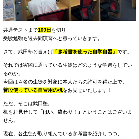
共通テストまで
100日
を切り、
受験勉強も過去問演習へと移っていきます。
さて、武田塾と言えば
「参考書を使った自学自習」
です。
それでは実際に通っている生徒はどのような学習をしてい
るのか。
今回は４名の生徒を対象に本人たちの許可を得た上で、
普段使っている自習用の机
をお見せいたします！
ただ、そこは武田塾。
机をお見せして
「はい、終わり！」
ということはございま
せん。
現在、各生徒が取り組んでいる参考書を紹介しつつ、