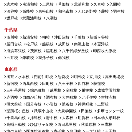
志木校
南浦和校
上尾校
草加校
北浦和校
久喜校
入間校
深谷校
飯能校
東松山校
和光市校
ふじみ野校
蕨校
羽生校
坂戸校
武蔵浦和校
八潮校
千葉県
市川校
新浦安校
柏校
津田沼校
千葉校
新鎌ヶ谷校
勝田台校
松戸校
船橋校
成田校
南流山校
木更津校
海浜幕張校
茂原校
稲毛校
八千代緑が丘校
印西牧の原校
五井校
鎌取校
我孫子校
蘇我校
東京都
御茶ノ水本校
門前仲町校
池袋校
町田校
立川校
高田馬場校
新宿校
西葛西校
田町校
八王子校
四谷校
荻窪校
三軒茶屋校
錦糸町校
練馬校
金町校
巣鴨校
成城学園前校
赤羽校
自由が丘校
調布校
大井町校
北千住校
吉祥寺校
明大前校
国分寺校
小岩校
渋谷校
神保町校
上野校
聖蹟桜ヶ丘校
武蔵小山校
大泉学園校
田無校
多摩センター校
千歳烏山校
拝島校
府中校
大森校
用賀校
日本橋人形町校
高幡不動校
ひばりヶ丘校
西日暮里校
秋葉原校
三鷹校
旗の台校
医進館渋谷校
青砥校
蒲田校
一之江校
王子校