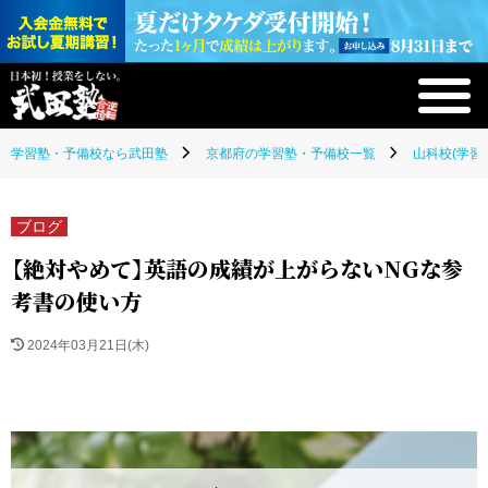
学習塾・予備校なら武田塾
京都府の学習塾・予備校一覧
山科校(学習
ブログ
【絶対やめて】英語の成績が上がらないNGな参
考書の使い方
2024年03月21日(木)