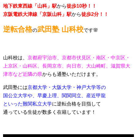
地下鉄東西線「山科」駅
から
徒歩10秒！！
京阪電鉄大津線「京阪山科」駅
から
徒歩2分！！
逆転合格
武田塾 山科校
の
です🌸
山科校は、
京都府宇治市、京都市伏見区・南区・中京区・
上京区・山科区、長岡京市、向日市、大山崎町、滋賀県大
津市など近隣の県
からも通塾いただけます。
武田塾には
京都大学・大阪大学・神戸大学等の
国公立大学や、早慶上理、関関同立、産近甲龍
といった難関私立大学
に逆転合格を目指して
通っている生徒が数多く在籍しています！