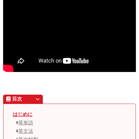
目次
はじめに
英単語
英文法