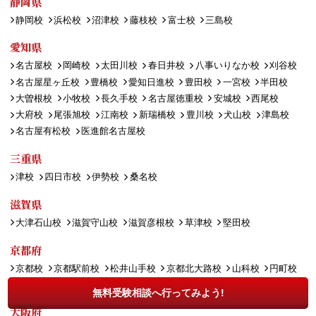
静岡県
静岡校
浜松校
沼津校
藤枝校
富士校
三島校
愛知県
名古屋校
岡崎校
太田川校
春日井校
八事いりなか校
刈谷校
名古屋星ヶ丘校
豊橋校
愛知日進校
豊田校
一宮校
半田校
大曽根校
小牧校
長久手校
名古屋徳重校
安城校
西尾校
大府校
尾張旭校
江南校
新瑞橋校
豊川校
犬山校
津島校
名古屋有松校
医進館名古屋校
三重県
津校
四日市校
伊勢校
桑名校
滋賀県
大津石山校
滋賀守山校
滋賀彦根校
草津校
堅田校
京都府
京都校
京都駅前校
松井山手校
京都北大路校
山科校
円町校
長岡京校
出町柳校
宇治校
亀岡校
桂校
福知山校
無料受験相談へ行ってみよう!
大阪府