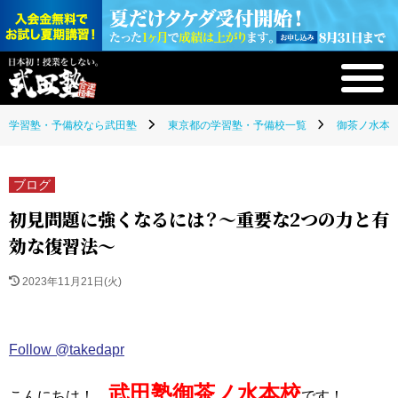
学習塾・予備校なら武田塾
東京都の学習塾・予備校一覧
御茶ノ水本校
ブログ
初見問題に強くなるには？〜重要な2つの力と有
効な復習法〜
2023年11月21日(火)
Follow @takedapr
武田塾御茶ノ水本校
こんにちは！
です！