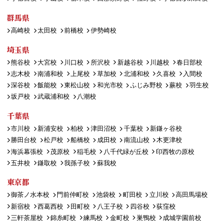
群馬県
高崎校
太田校
前橋校
伊勢崎校
埼玉県
熊谷校
大宮校
川口校
所沢校
新越谷校
川越校
春日部校
志木校
南浦和校
上尾校
草加校
北浦和校
久喜校
入間校
深谷校
飯能校
東松山校
和光市校
ふじみ野校
蕨校
羽生校
坂戸校
武蔵浦和校
八潮校
千葉県
市川校
新浦安校
柏校
津田沼校
千葉校
新鎌ヶ谷校
勝田台校
松戸校
船橋校
成田校
南流山校
木更津校
海浜幕張校
茂原校
稲毛校
八千代緑が丘校
印西牧の原校
五井校
鎌取校
我孫子校
蘇我校
東京都
御茶ノ水本校
門前仲町校
池袋校
町田校
立川校
高田馬場校
新宿校
西葛西校
田町校
八王子校
四谷校
荻窪校
三軒茶屋校
錦糸町校
練馬校
金町校
巣鴨校
成城学園前校