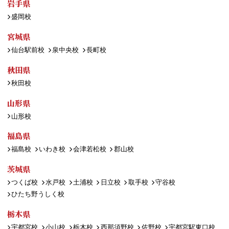
岩手県
盛岡校
宮城県
仙台駅前校
泉中央校
長町校
秋田県
秋田校
山形県
山形校
福島県
福島校
いわき校
会津若松校
郡山校
茨城県
つくば校
水戸校
土浦校
日立校
取手校
守谷校
ひたち野うしく校
栃木県
宇都宮校
小山校
栃木校
西那須野校
佐野校
宇都宮駅東口校