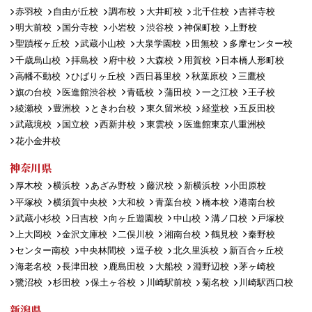
赤羽校
自由が丘校
調布校
大井町校
北千住校
吉祥寺校
明大前校
国分寺校
小岩校
渋谷校
神保町校
上野校
聖蹟桜ヶ丘校
武蔵小山校
大泉学園校
田無校
多摩センター校
千歳烏山校
拝島校
府中校
大森校
用賀校
日本橋人形町校
高幡不動校
ひばりヶ丘校
西日暮里校
秋葉原校
三鷹校
旗の台校
医進館渋谷校
青砥校
蒲田校
一之江校
王子校
綾瀬校
豊洲校
ときわ台校
東久留米校
経堂校
五反田校
武蔵境校
国立校
西新井校
東雲校
医進館東京八重洲校
花小金井校
神奈川県
厚木校
横浜校
あざみ野校
藤沢校
新横浜校
小田原校
平塚校
横須賀中央校
大和校
青葉台校
橋本校
港南台校
武蔵小杉校
日吉校
向ヶ丘遊園校
中山校
溝ノ口校
戸塚校
上大岡校
金沢文庫校
二俣川校
湘南台校
鶴見校
秦野校
センター南校
中央林間校
逗子校
北久里浜校
新百合ヶ丘校
海老名校
長津田校
鹿島田校
大船校
淵野辺校
茅ヶ崎校
鷺沼校
杉田校
保土ヶ谷校
川崎駅前校
菊名校
川崎駅西口校
新潟県