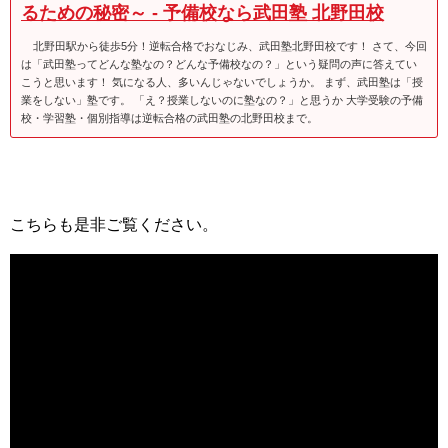
るための秘密～ - 予備校なら武田塾 北野田校
北野田駅から徒歩5分！逆転合格でおなじみ、武田塾北野田校です！ さて、今回
は「武田塾ってどんな塾なの？どんな予備校なの？」という疑問の声に答えてい
こうと思います！ 気になる人、多いんじゃないでしょうか。 まず、武田塾は「授
業をしない」塾です。 「え？授業しないのに塾なの？」と思うか 大学受験の予備
校・学習塾・個別指導は逆転合格の武田塾の北野田校まで。
こちらも是非ご覧ください。