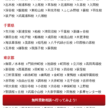
志木校
南浦和校
上尾校
草加校
北浦和校
久喜校
入間校
深谷校
飯能校
東松山校
和光市校
ふじみ野校
蕨校
羽生校
坂戸校
武蔵浦和校
八潮校
千葉県
市川校
新浦安校
柏校
津田沼校
千葉校
新鎌ヶ谷校
勝田台校
松戸校
船橋校
成田校
南流山校
木更津校
海浜幕張校
茂原校
稲毛校
八千代緑が丘校
印西牧の原校
五井校
鎌取校
我孫子校
蘇我校
東京都
御茶ノ水本校
門前仲町校
池袋校
町田校
立川校
高田馬場校
新宿校
西葛西校
田町校
八王子校
四谷校
荻窪校
三軒茶屋校
錦糸町校
練馬校
金町校
巣鴨校
成城学園前校
赤羽校
自由が丘校
調布校
大井町校
北千住校
吉祥寺校
明大前校
国分寺校
小岩校
渋谷校
神保町校
上野校
聖蹟桜ヶ丘校
武蔵小山校
大泉学園校
田無校
多摩センター校
千歳烏山校
拝島校
府中校
大森校
用賀校
日本橋人形町校
無料受験相談へ行ってみよう!
高幡不動校
ひばりヶ丘校
西日暮里校
秋葉原校
三鷹校