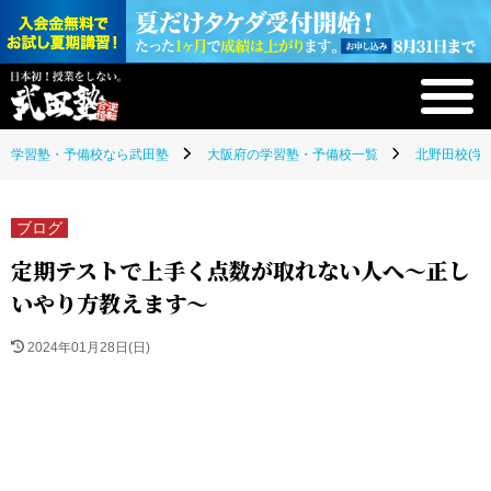
学習塾・予備校なら武田塾
大阪府の学習塾・予備校一覧
北野田校(学
ブログ
定期テストで上手く点数が取れない人へ～正し
いやり方教えます～
2024年01月28日(日)