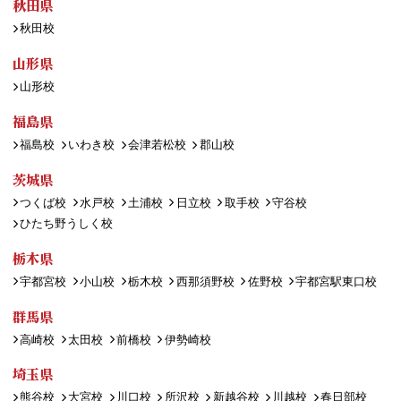
秋田県
秋田校
山形県
山形校
福島県
福島校
いわき校
会津若松校
郡山校
茨城県
つくば校
水戸校
土浦校
日立校
取手校
守谷校
ひたち野うしく校
栃木県
宇都宮校
小山校
栃木校
西那須野校
佐野校
宇都宮駅東口校
群馬県
高崎校
太田校
前橋校
伊勢崎校
埼玉県
熊谷校
大宮校
川口校
所沢校
新越谷校
川越校
春日部校