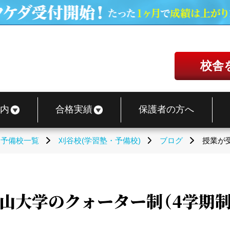
校舎
内
合格実績
保護者の方へ
・予備校一覧
刈谷校(学習塾・予備校)
ブログ
授業が
山大学のクォーター制（4学期制