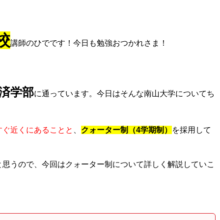
校
講師のひでです！
今日も勉強おつかれさま！
済学部
に通っています。
今日はそんな南山大学についてち
すぐ近くにあることと
、
クォーター制（
4学期制）
を採用して
と思うので、
今回はクォーター制について詳しく解説していこ