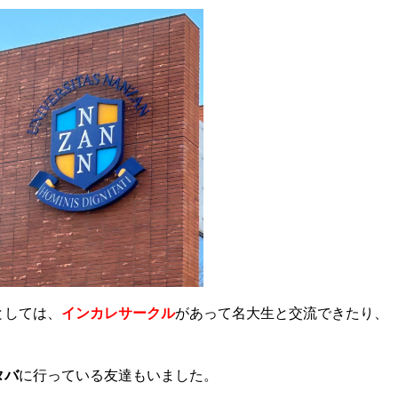
としては、
インカレサークル
があって名大生と交流できたり、
タバ
に行っている友達もいました。