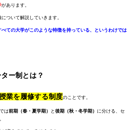
学
があります。
徴について解説してい
きます。
すべての大学がこのような特徴を持っ
ている、というわけでは
。
ーター制とは？
て授業を履修する制度
のことです。
では
前期（春・
夏学期）
と
後期（秋・冬学期）
に分ける、セ
。