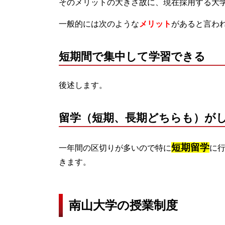
そのメリットの大きさ故に、
現在採用する大
一般的には次のような
メリット
があると言わ
短期間で集中して学習できる
後述します。
留学（短期、
長期どちらも）
が
短期留学
一年間の区切りが多いので特に
に
きます。
南山大学の授業制度