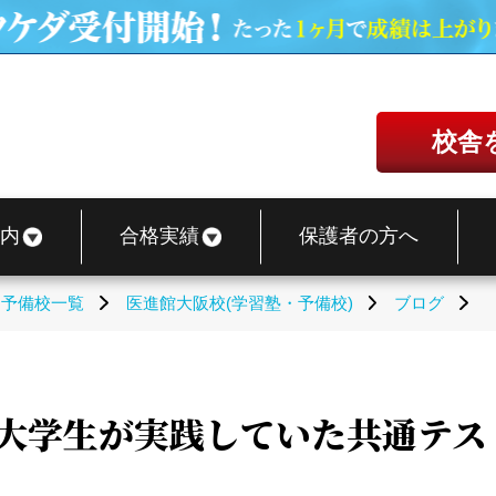
校舎
内
合格実績
保護者の方へ
・予備校一覧
医進館大阪校(学習塾・予備校)
ブログ
役大学生が実践していた共通テス