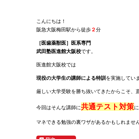
こんにちは！
阪急大阪梅田駅から徒歩
２
分
［医歯薬獣医］医系専門
武田塾医進館大阪校
です。
医進館大阪校では
現役の大学生の講師による特訓
を実施してい
厳しい大学受験を勝ち抜いてきたからこそ、
共通テスト対策
今回はそんな講師に
に
マネできる勉強の裏ワザがあるかもしれませ