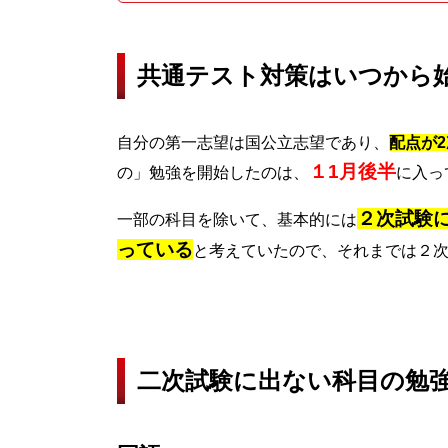
共通テスト対策はいつから
自分の第一志望は国公立志望であり、
配点が
１1月後半
の」勉強を開始したのは、
に入っ
２次試験
一部の科目を除いて、基本的には
っている
と考えていたので、それまでは２
二次試験に出ない科目の勉