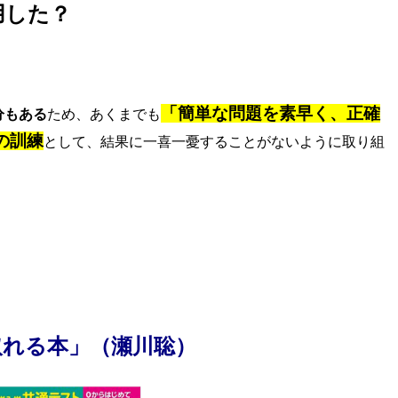
用した？
「簡単な問題を素早く、正確
分もある
ため、あくまでも
の訓練
として、結果に一喜一憂することがないように取り組
取れる本」（瀬川聡）