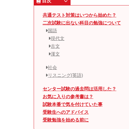
目次
共通テスト対策はいつから始めた？
二次試験に出ない科目の勉強について
国語
現代文
古文
漢文
社会
リスニング(英語)
センター試験の過去問は活用した？
お気に入りの参考書は？
試験本番で気を付けていた事
受験生へのアドバイス
受験勉強を始める前に