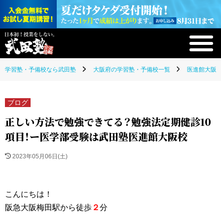
学習塾・予備校なら武田塾
大阪府の学習塾・予備校一覧
医進館大阪校
ブログ
正しい方法で勉強できてる？勉強法定期健診10
項目！ー医学部受験は武田塾医進館大阪校
2023年05月06日(土)
こんにちは！
阪急大阪梅田駅から徒歩
２
分