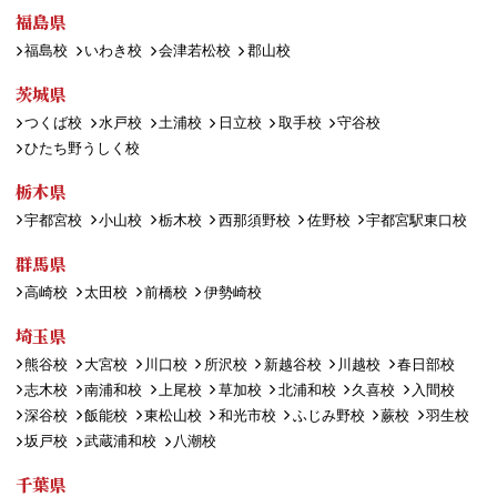
福島県
福島校
いわき校
会津若松校
郡山校
茨城県
つくば校
水戸校
土浦校
日立校
取手校
守谷校
ひたち野うしく校
栃木県
宇都宮校
小山校
栃木校
西那須野校
佐野校
宇都宮駅東口校
群馬県
高崎校
太田校
前橋校
伊勢崎校
埼玉県
熊谷校
大宮校
川口校
所沢校
新越谷校
川越校
春日部校
志木校
南浦和校
上尾校
草加校
北浦和校
久喜校
入間校
深谷校
飯能校
東松山校
和光市校
ふじみ野校
蕨校
羽生校
坂戸校
武蔵浦和校
八潮校
千葉県