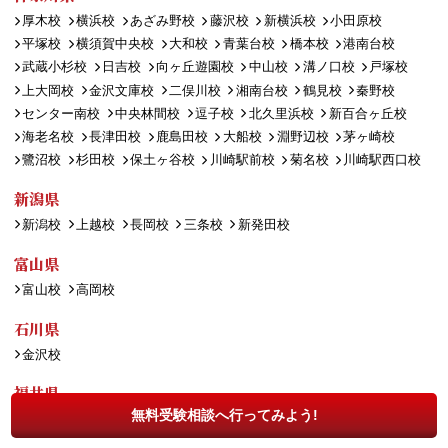
厚木校
横浜校
あざみ野校
藤沢校
新横浜校
小田原校
平塚校
横須賀中央校
大和校
青葉台校
橋本校
港南台校
武蔵小杉校
日吉校
向ヶ丘遊園校
中山校
溝ノ口校
戸塚校
上大岡校
金沢文庫校
二俣川校
湘南台校
鶴見校
秦野校
センター南校
中央林間校
逗子校
北久里浜校
新百合ヶ丘校
海老名校
長津田校
鹿島田校
大船校
淵野辺校
茅ヶ崎校
鷺沼校
杉田校
保土ヶ谷校
川崎駅前校
菊名校
川崎駅西口校
新潟県
新潟校
上越校
長岡校
三条校
新発田校
富山県
富山校
高岡校
石川県
金沢校
福井県
無料受験相談へ行ってみよう!
福井校