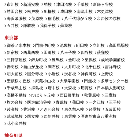
市川校
新浦安校
柏校
津田沼校
千葉校
新鎌ヶ谷校
勝田台校
松戸校
船橋校
成田校
南流山校
木更津校
海浜幕張校
茂原校
稲毛校
八千代緑が丘校
印西牧の原校
五井校
鎌取校
我孫子校
蘇我校
東京都
御茶ノ水本校
門前仲町校
池袋校
町田校
立川校
高田馬場校
新宿校
西葛西校
田町校
八王子校
四谷校
荻窪校
三軒茶屋校
錦糸町校
練馬校
金町校
巣鴨校
成城学園前校
赤羽校
自由が丘校
調布校
大井町校
北千住校
吉祥寺校
明大前校
国分寺校
小岩校
渋谷校
神保町校
上野校
聖蹟桜ヶ丘校
武蔵小山校
大泉学園校
田無校
多摩センター校
千歳烏山校
拝島校
府中校
大森校
用賀校
日本橋人形町校
高幡不動校
ひばりヶ丘校
西日暮里校
秋葉原校
三鷹校
旗の台校
医進館渋谷校
青砥校
蒲田校
一之江校
王子校
綾瀬校
豊洲校
ときわ台校
東久留米校
経堂校
五反田校
武蔵境校
国立校
西新井校
東雲校
医進館東京八重洲校
花小金井校
神奈川県