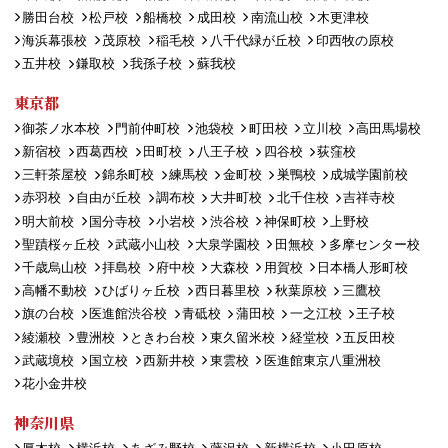
勝田台校
松戸校
船橋校
成田校
南流山校
木更津校
海浜幕張校
茂原校
稲毛校
八千代緑が丘校
印西牧の原校
五井校
鎌取校
我孫子校
蘇我校
東京都
御茶ノ水本校
門前仲町校
池袋校
町田校
立川校
高田馬場校
新宿校
西葛西校
田町校
八王子校
四谷校
荻窪校
三軒茶屋校
錦糸町校
練馬校
金町校
巣鴨校
成城学園前校
赤羽校
自由が丘校
調布校
大井町校
北千住校
吉祥寺校
明大前校
国分寺校
小岩校
渋谷校
神保町校
上野校
聖蹟桜ヶ丘校
武蔵小山校
大泉学園校
田無校
多摩センター校
千歳烏山校
拝島校
府中校
大森校
用賀校
日本橋人形町校
高幡不動校
ひばりヶ丘校
西日暮里校
秋葉原校
三鷹校
旗の台校
医進館渋谷校
青砥校
蒲田校
一之江校
王子校
綾瀬校
豊洲校
ときわ台校
東久留米校
経堂校
五反田校
武蔵境校
国立校
西新井校
東雲校
医進館東京八重洲校
花小金井校
神奈川県