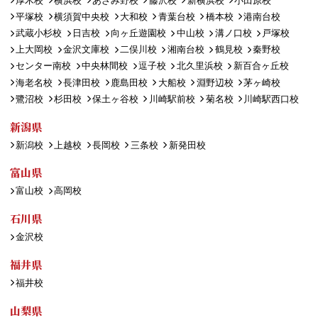
厚木校
横浜校
あざみ野校
藤沢校
新横浜校
小田原校
平塚校
横須賀中央校
大和校
青葉台校
橋本校
港南台校
武蔵小杉校
日吉校
向ヶ丘遊園校
中山校
溝ノ口校
戸塚校
上大岡校
金沢文庫校
二俣川校
湘南台校
鶴見校
秦野校
センター南校
中央林間校
逗子校
北久里浜校
新百合ヶ丘校
海老名校
長津田校
鹿島田校
大船校
淵野辺校
茅ヶ崎校
鷺沼校
杉田校
保土ヶ谷校
川崎駅前校
菊名校
川崎駅西口校
新潟県
新潟校
上越校
長岡校
三条校
新発田校
富山県
富山校
高岡校
石川県
金沢校
福井県
福井校
山梨県