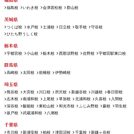
福島校
いわき校
会津若松校
郡山校
茨城県
つくば校
水戸校
土浦校
日立校
取手校
守谷校
ひたち野うしく校
栃木県
宇都宮校
小山校
栃木校
西那須野校
佐野校
宇都宮駅東口校
群馬県
高崎校
太田校
前橋校
伊勢崎校
埼玉県
熊谷校
大宮校
川口校
所沢校
新越谷校
川越校
春日部校
志木校
南浦和校
上尾校
草加校
北浦和校
久喜校
入間校
深谷校
飯能校
東松山校
和光市校
ふじみ野校
蕨校
羽生校
坂戸校
武蔵浦和校
八潮校
千葉県
市川校
新浦安校
柏校
津田沼校
千葉校
新鎌ヶ谷校