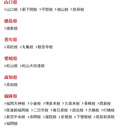
山口県
山口校
新下関校
宇部校
徳山校
防府校
徳島県
徳島校
香川県
高松校
丸亀校
観音寺校
愛媛県
松山校
松山大街道校
高知県
高知校
福岡県
福岡天神校
小倉校
博多本校
久留米校
香椎校
西新校
医進館福岡校
二日市校
春日原校
姪浜校
大橋校
行橋校
新宮中央校
赤間校
薬院校
折尾校
下曽根校
筑前前原校
福間校