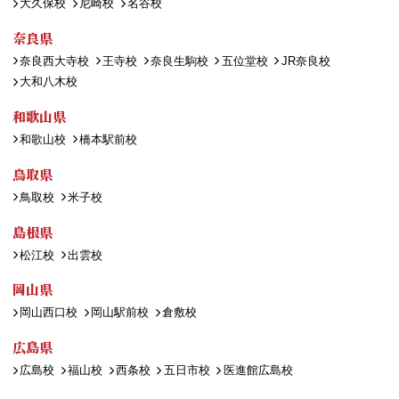
大久保校
尼崎校
名谷校
奈良県
奈良西大寺校
王寺校
奈良生駒校
五位堂校
JR奈良校
大和八木校
和歌山県
和歌山校
橋本駅前校
鳥取県
鳥取校
米子校
島根県
松江校
出雲校
岡山県
岡山西口校
岡山駅前校
倉敷校
広島県
広島校
福山校
西条校
五日市校
医進館広島校