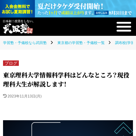
学習塾・予備校なら武田塾
東京都の学習塾・予備校一覧
調布校(学習
ブログ
東京理科大学情報科学科はどんなところ？現役
理科大生が解説します！
2023年11月13日(月)