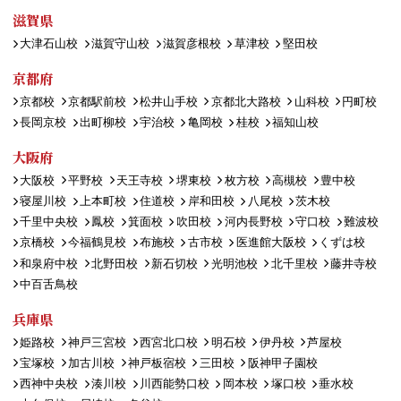
滋賀県
大津石山校
滋賀守山校
滋賀彦根校
草津校
堅田校
京都府
京都校
京都駅前校
松井山手校
京都北大路校
山科校
円町校
長岡京校
出町柳校
宇治校
亀岡校
桂校
福知山校
大阪府
大阪校
平野校
天王寺校
堺東校
枚方校
高槻校
豊中校
寝屋川校
上本町校
住道校
岸和田校
八尾校
茨木校
千里中央校
鳳校
箕面校
吹田校
河内長野校
守口校
難波校
京橋校
今福鶴見校
布施校
古市校
医進館大阪校
くずは校
和泉府中校
北野田校
新石切校
光明池校
北千里校
藤井寺校
中百舌鳥校
兵庫県
姫路校
神戸三宮校
西宮北口校
明石校
伊丹校
芦屋校
宝塚校
加古川校
神戸板宿校
三田校
阪神甲子園校
西神中央校
湊川校
川西能勢口校
岡本校
塚口校
垂水校