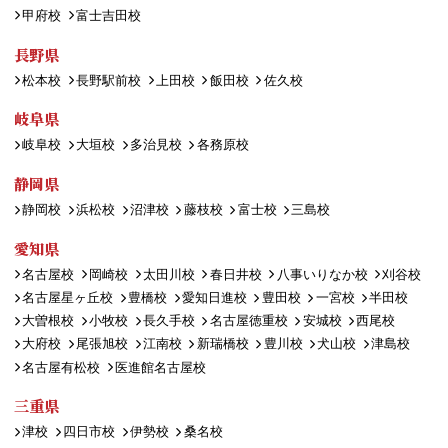
甲府校
富士吉田校
長野県
松本校
長野駅前校
上田校
飯田校
佐久校
岐阜県
岐阜校
大垣校
多治見校
各務原校
静岡県
静岡校
浜松校
沼津校
藤枝校
富士校
三島校
愛知県
名古屋校
岡崎校
太田川校
春日井校
八事いりなか校
刈谷校
名古屋星ヶ丘校
豊橋校
愛知日進校
豊田校
一宮校
半田校
大曽根校
小牧校
長久手校
名古屋徳重校
安城校
西尾校
大府校
尾張旭校
江南校
新瑞橋校
豊川校
犬山校
津島校
名古屋有松校
医進館名古屋校
三重県
津校
四日市校
伊勢校
桑名校