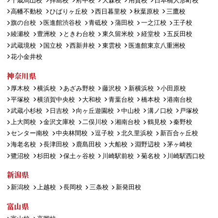
千歳烏山校
拝島校
府中校
大森校
用賀校
日本橋人形町校
高幡不動校
ひばりヶ丘校
西日暮里校
秋葉原校
三鷹校
旗の台校
医進館渋谷校
青砥校
蒲田校
一之江校
王子校
綾瀬校
豊洲校
ときわ台校
東久留米校
経堂校
五反田校
武蔵境校
国立校
西新井校
東雲校
医進館東京八重洲校
花小金井校
神奈川県
厚木校
横浜校
あざみ野校
藤沢校
新横浜校
小田原校
平塚校
横須賀中央校
大和校
青葉台校
橋本校
港南台校
武蔵小杉校
日吉校
向ヶ丘遊園校
中山校
溝ノ口校
戸塚校
上大岡校
金沢文庫校
二俣川校
湘南台校
鶴見校
秦野校
センター南校
中央林間校
逗子校
北久里浜校
新百合ヶ丘校
海老名校
長津田校
鹿島田校
大船校
淵野辺校
茅ヶ崎校
鷺沼校
杉田校
保土ヶ谷校
川崎駅前校
菊名校
川崎駅西口校
新潟県
新潟校
上越校
長岡校
三条校
新発田校
富山県