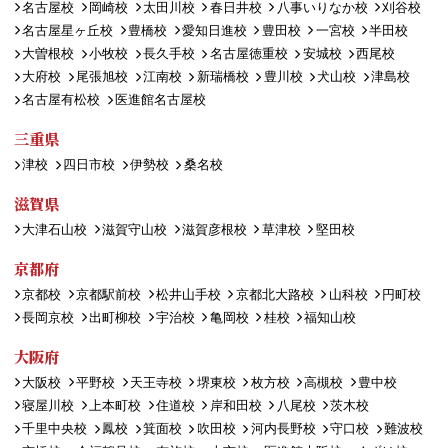
名古屋校
岡崎校
太田川校
春日井校
八事いりなか校
刈谷校
名古屋星ヶ丘校
豊橋校
愛知日進校
豊田校
一宮校
半田校
大曽根校
小牧校
長久手校
名古屋徳重校
安城校
西尾校
大府校
尾張旭校
江南校
新瑞橋校
豊川校
犬山校
津島校
名古屋有松校
医進館名古屋校
三重県
津校
四日市校
伊勢校
桑名校
滋賀県
大津石山校
滋賀守山校
滋賀彦根校
草津校
堅田校
京都府
京都校
京都駅前校
松井山手校
京都北大路校
山科校
円町校
長岡京校
出町柳校
宇治校
亀岡校
桂校
福知山校
大阪府
大阪校
平野校
天王寺校
堺東校
枚方校
高槻校
豊中校
寝屋川校
上本町校
住道校
岸和田校
八尾校
茨木校
千里中央校
鳳校
箕面校
吹田校
河内長野校
守口校
難波校