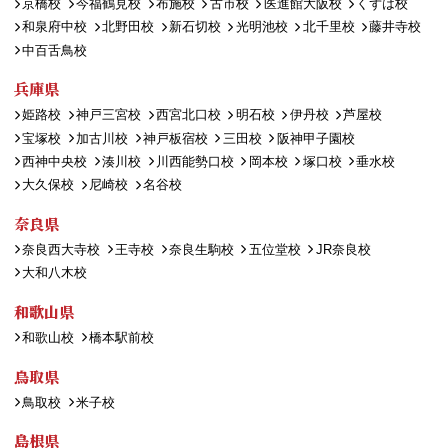
京橋校
今福鶴見校
布施校
古市校
医進館大阪校
くずは校
和泉府中校
北野田校
新石切校
光明池校
北千里校
藤井寺校
中百舌鳥校
兵庫県
姫路校
神戸三宮校
西宮北口校
明石校
伊丹校
芦屋校
宝塚校
加古川校
神戸板宿校
三田校
阪神甲子園校
西神中央校
湊川校
川西能勢口校
岡本校
塚口校
垂水校
大久保校
尼崎校
名谷校
奈良県
奈良西大寺校
王寺校
奈良生駒校
五位堂校
JR奈良校
大和八木校
和歌山県
和歌山校
橋本駅前校
鳥取県
鳥取校
米子校
島根県