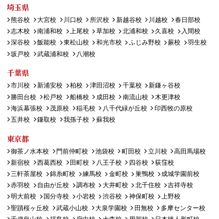
埼玉県
熊谷校
大宮校
川口校
所沢校
新越谷校
川越校
春日部校
志木校
南浦和校
上尾校
草加校
北浦和校
久喜校
入間校
深谷校
飯能校
東松山校
和光市校
ふじみ野校
蕨校
羽生校
坂戸校
武蔵浦和校
八潮校
千葉県
市川校
新浦安校
柏校
津田沼校
千葉校
新鎌ヶ谷校
勝田台校
松戸校
船橋校
成田校
南流山校
木更津校
海浜幕張校
茂原校
稲毛校
八千代緑が丘校
印西牧の原校
五井校
鎌取校
我孫子校
蘇我校
東京都
御茶ノ水本校
門前仲町校
池袋校
町田校
立川校
高田馬場校
新宿校
西葛西校
田町校
八王子校
四谷校
荻窪校
三軒茶屋校
錦糸町校
練馬校
金町校
巣鴨校
成城学園前校
赤羽校
自由が丘校
調布校
大井町校
北千住校
吉祥寺校
明大前校
国分寺校
小岩校
渋谷校
神保町校
上野校
聖蹟桜ヶ丘校
武蔵小山校
大泉学園校
田無校
多摩センター校