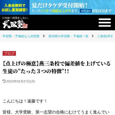
学習塾・予備校なら武田塾
新潟県の学習塾・予備校一覧
三条校(学習
ブログ
【点上げの極意】燕三条校で偏差値を上げている
生徒の”たった３つの特徴”！！
2023年02月27日(月)
こんにちは！遠藤です！
皆様、大学受験、第一志望の合格にむけてうまく進んでい