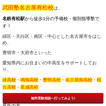
武田塾名古屋有松校
は、
名鉄有松駅
から徒歩1分の予備校・個別指導塾で
す！
緑区・天白区・南区・中心とした名古屋市をはじ
め、
豊明市・大府市といった
愛知県内にお住まいの中高生をサポートしてお
り、
緑高校
・
鳴海高校
・
豊明高校
・
名古屋南高校
・
桜
台高校
・
星城高校
といった愛知県内の数多くの中学生・高校生・既
無料受験相談へ行ってみよう!
卒生の方、