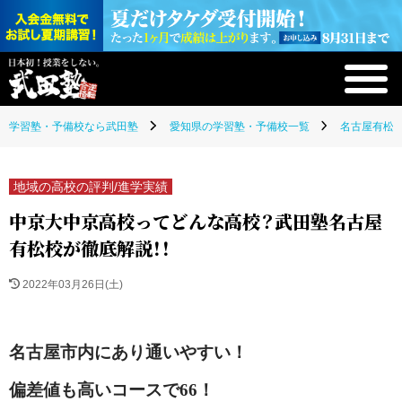
学習塾・予備校なら武田塾
愛知県の学習塾・予備校一覧
名古屋有松校
地域の高校の評判/進学実績
中京大中京高校ってどんな高校？武田塾名古屋
有松校が徹底解説！！
2022年03月26日(土)
名古屋市内にあり通いやすい！
偏差値も高いコースで66！