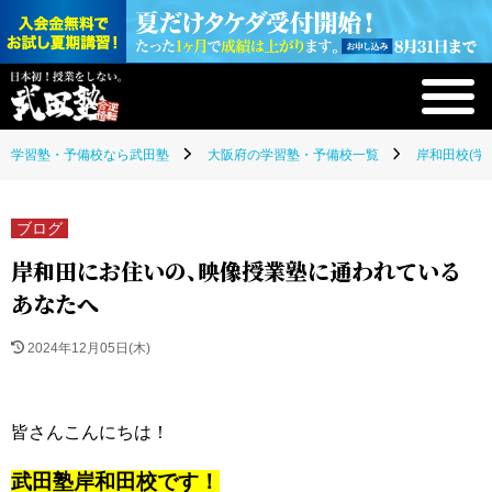
学習塾・予備校なら武田塾
大阪府の学習塾・予備校一覧
岸和田校(学
ブログ
岸和田にお住いの、映像授業塾に通われている
あなたへ
2024年12月05日(木)
皆さんこんにちは！
武田塾岸和田校です！