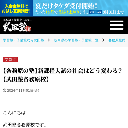
学習塾・予備校なら武田塾
岐阜県の学習塾・予備校一覧
各務原校(学
ブログ
【各務原の塾】新課程入試の社会はどう変わる？
【武田塾各務原校】
2024年11月01日(金)
こんにちは！
武田塾各務原校です。