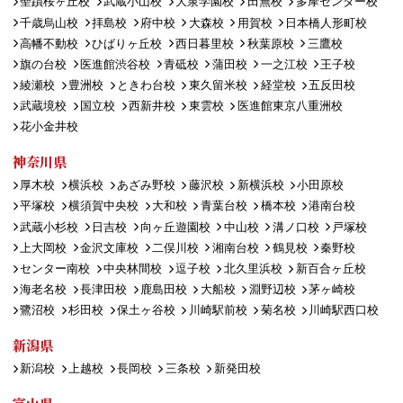
聖蹟桜ヶ丘校
武蔵小山校
大泉学園校
田無校
多摩センター校
千歳烏山校
拝島校
府中校
大森校
用賀校
日本橋人形町校
高幡不動校
ひばりヶ丘校
西日暮里校
秋葉原校
三鷹校
旗の台校
医進館渋谷校
青砥校
蒲田校
一之江校
王子校
綾瀬校
豊洲校
ときわ台校
東久留米校
経堂校
五反田校
武蔵境校
国立校
西新井校
東雲校
医進館東京八重洲校
花小金井校
神奈川県
厚木校
横浜校
あざみ野校
藤沢校
新横浜校
小田原校
平塚校
横須賀中央校
大和校
青葉台校
橋本校
港南台校
武蔵小杉校
日吉校
向ヶ丘遊園校
中山校
溝ノ口校
戸塚校
上大岡校
金沢文庫校
二俣川校
湘南台校
鶴見校
秦野校
センター南校
中央林間校
逗子校
北久里浜校
新百合ヶ丘校
海老名校
長津田校
鹿島田校
大船校
淵野辺校
茅ヶ崎校
鷺沼校
杉田校
保土ヶ谷校
川崎駅前校
菊名校
川崎駅西口校
新潟県
新潟校
上越校
長岡校
三条校
新発田校