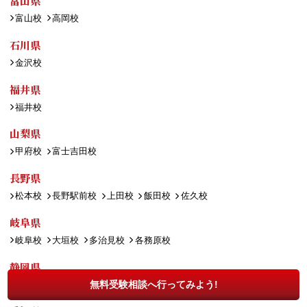
富山県
富山校
高岡校
石川県
金沢校
福井県
福井校
山梨県
甲府校
富士吉田校
長野県
松本校
長野駅前校
上田校
飯田校
佐久校
岐阜県
岐阜校
大垣校
多治見校
各務原校
静岡県
静岡校
浜松校
沼津校
藤枝校
富士校
三島校
無料受験相談へ行ってみよう!