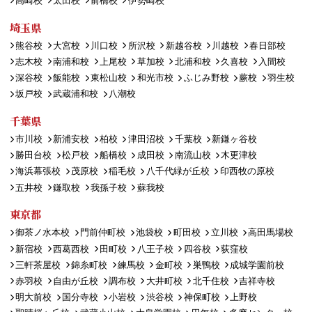
高崎校
太田校
前橋校
伊勢崎校
埼玉県
熊谷校
大宮校
川口校
所沢校
新越谷校
川越校
春日部校
志木校
南浦和校
上尾校
草加校
北浦和校
久喜校
入間校
深谷校
飯能校
東松山校
和光市校
ふじみ野校
蕨校
羽生校
坂戸校
武蔵浦和校
八潮校
千葉県
市川校
新浦安校
柏校
津田沼校
千葉校
新鎌ヶ谷校
勝田台校
松戸校
船橋校
成田校
南流山校
木更津校
海浜幕張校
茂原校
稲毛校
八千代緑が丘校
印西牧の原校
五井校
鎌取校
我孫子校
蘇我校
東京都
御茶ノ水本校
門前仲町校
池袋校
町田校
立川校
高田馬場校
新宿校
西葛西校
田町校
八王子校
四谷校
荻窪校
三軒茶屋校
錦糸町校
練馬校
金町校
巣鴨校
成城学園前校
赤羽校
自由が丘校
調布校
大井町校
北千住校
吉祥寺校
明大前校
国分寺校
小岩校
渋谷校
神保町校
上野校