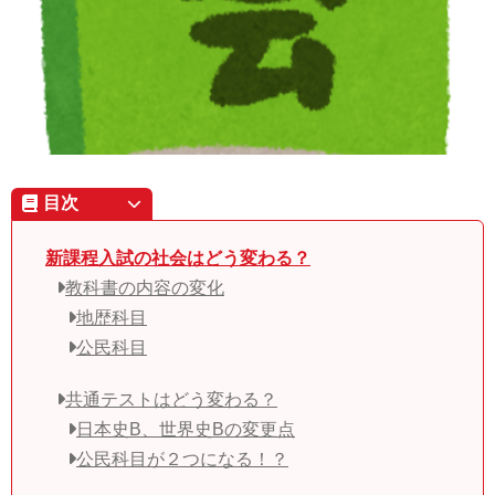
目次
新課程入試の社会はどう変わる？
教科書の内容の変化
地歴科目
公民科目
共通テストはどう変わる？
日本史B、世界史Bの変更点
公民科目が２つになる！？