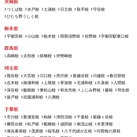
茨城県
つくば校
水戸校
土浦校
日立校
取手校
守谷校
ひたち野うしく校
栃木県
宇都宮校
小山校
栃木校
西那須野校
佐野校
宇都宮駅東口校
群馬県
高崎校
太田校
前橋校
伊勢崎校
埼玉県
熊谷校
大宮校
川口校
所沢校
新越谷校
川越校
春日部校
志木校
南浦和校
上尾校
草加校
北浦和校
久喜校
入間校
深谷校
飯能校
東松山校
和光市校
ふじみ野校
蕨校
羽生校
坂戸校
武蔵浦和校
八潮校
千葉県
市川校
新浦安校
柏校
津田沼校
千葉校
新鎌ヶ谷校
勝田台校
松戸校
船橋校
成田校
南流山校
木更津校
海浜幕張校
茂原校
稲毛校
八千代緑が丘校
印西牧の原校