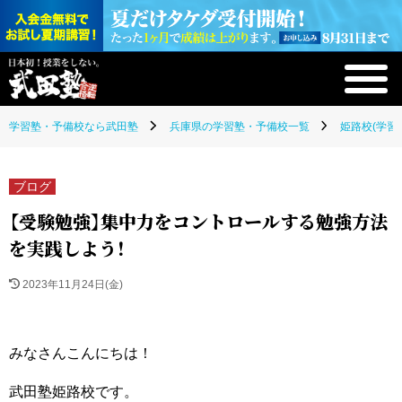
学習塾・予備校なら武田塾
兵庫県の学習塾・予備校一覧
姫路校(学習
ブログ
【受験勉強】集中力をコントロールする勉強方法
を実践しよう！
2023年11月24日(金)
みなさんこんにちは！
武田塾姫路校です。