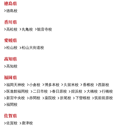
徳島県
徳島校
香川県
高松校
丸亀校
観音寺校
愛媛県
松山校
松山大街道校
高知県
高知校
福岡県
福岡天神校
小倉校
博多本校
久留米校
香椎校
西新校
医進館福岡校
二日市校
春日原校
姪浜校
大橋校
行橋校
新宮中央校
赤間校
薬院校
折尾校
下曽根校
筑前前原校
福間校
佐賀県
佐賀校
唐津校