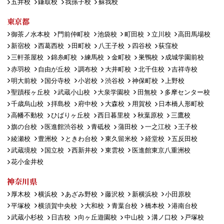
五井校
鎌取校
我孫子校
蘇我校
東京都
御茶ノ水本校
門前仲町校
池袋校
町田校
立川校
高田馬場校
新宿校
西葛西校
田町校
八王子校
四谷校
荻窪校
三軒茶屋校
錦糸町校
練馬校
金町校
巣鴨校
成城学園前校
赤羽校
自由が丘校
調布校
大井町校
北千住校
吉祥寺校
明大前校
国分寺校
小岩校
渋谷校
神保町校
上野校
聖蹟桜ヶ丘校
武蔵小山校
大泉学園校
田無校
多摩センター校
千歳烏山校
拝島校
府中校
大森校
用賀校
日本橋人形町校
高幡不動校
ひばりヶ丘校
西日暮里校
秋葉原校
三鷹校
旗の台校
医進館渋谷校
青砥校
蒲田校
一之江校
王子校
綾瀬校
豊洲校
ときわ台校
東久留米校
経堂校
五反田校
武蔵境校
国立校
西新井校
東雲校
医進館東京八重洲校
花小金井校
神奈川県
厚木校
横浜校
あざみ野校
藤沢校
新横浜校
小田原校
平塚校
横須賀中央校
大和校
青葉台校
橋本校
港南台校
武蔵小杉校
日吉校
向ヶ丘遊園校
中山校
溝ノ口校
戸塚校