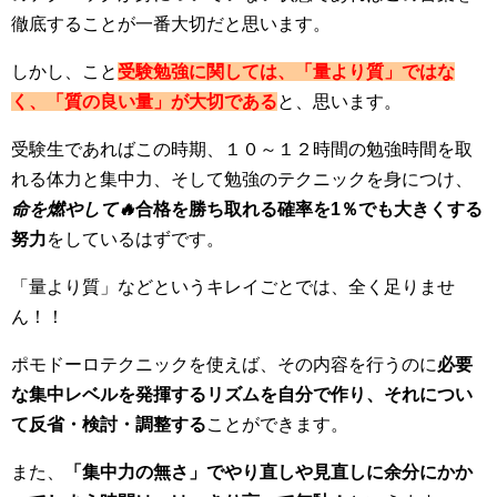
徹底することが一番大切だと思います。
しかし、こと
受験勉強に関しては、「量より質」ではな
く、「質の良い量」が大切である
と、思います。
受験生であればこの時期、１０～１２時間の勉強時間を取
れる体力と集中力、そして勉強のテクニックを身につけ、
命を燃やして🔥
合格を勝ち取れる確率を1％でも大きくする
努力
をしているはずです。
「量より質」などというキレイごとでは、全く足りませ
ん！！
ポモドーロテクニックを使えば、その内容を行うのに
必要
な集中レベルを発揮するリズムを自分で作り、それについ
て反省・検討・調整する
ことができます。
また、
「集中力の無さ」でやり直しや見直しに余分にかか