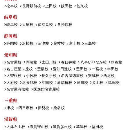
松本校
長野駅前校
上田校
飯田校
佐久校
岐阜県
岐阜校
大垣校
多治見校
各務原校
静岡県
静岡校
浜松校
沼津校
藤枝校
富士校
三島校
愛知県
名古屋校
岡崎校
太田川校
春日井校
八事いりなか校
刈谷校
名古屋星ヶ丘校
豊橋校
愛知日進校
豊田校
一宮校
半田校
大曽根校
小牧校
長久手校
名古屋徳重校
安城校
西尾校
大府校
尾張旭校
江南校
新瑞橋校
豊川校
犬山校
津島校
名古屋有松校
医進館名古屋校
三重県
津校
四日市校
伊勢校
桑名校
滋賀県
大津石山校
滋賀守山校
滋賀彦根校
草津校
堅田校