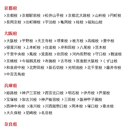
京都府
京都校
京都駅前校
松井山手校
京都北大路校
山科校
円町校
長岡京校
出町柳校
宇治校
亀岡校
桂校
福知山校
大阪府
大阪校
平野校
天王寺校
堺東校
枚方校
高槻校
豊中校
寝屋川校
上本町校
住道校
岸和田校
八尾校
茨木校
千里中央校
鳳校
箕面校
吹田校
河内長野校
守口校
難波校
京橋校
今福鶴見校
布施校
古市校
医進館大阪校
くずは校
和泉府中校
北野田校
新石切校
光明池校
北千里校
藤井寺校
中百舌鳥校
兵庫県
姫路校
神戸三宮校
西宮北口校
明石校
伊丹校
芦屋校
宝塚校
加古川校
神戸板宿校
三田校
阪神甲子園校
西神中央校
湊川校
川西能勢口校
岡本校
塚口校
垂水校
大久保校
尼崎校
名谷校
奈良県