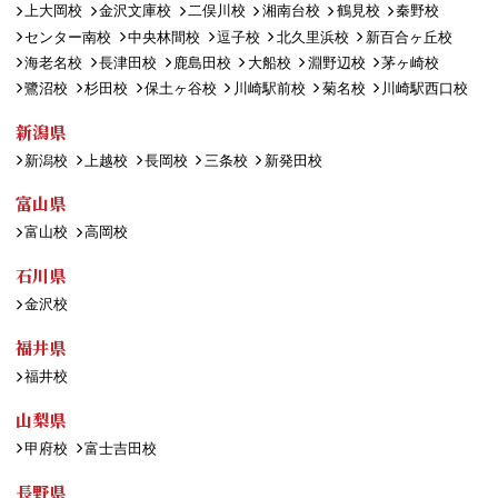
上大岡校
金沢文庫校
二俣川校
湘南台校
鶴見校
秦野校
センター南校
中央林間校
逗子校
北久里浜校
新百合ヶ丘校
海老名校
長津田校
鹿島田校
大船校
淵野辺校
茅ヶ崎校
鷺沼校
杉田校
保土ヶ谷校
川崎駅前校
菊名校
川崎駅西口校
新潟県
新潟校
上越校
長岡校
三条校
新発田校
富山県
富山校
高岡校
石川県
金沢校
福井県
福井校
山梨県
甲府校
富士吉田校
長野県