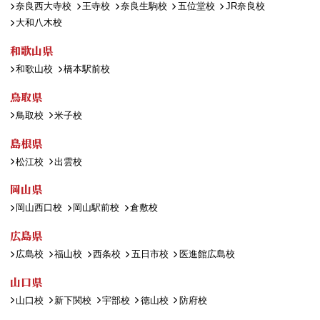
奈良西大寺校
王寺校
奈良生駒校
五位堂校
JR奈良校
大和八木校
和歌山県
和歌山校
橋本駅前校
鳥取県
鳥取校
米子校
島根県
松江校
出雲校
岡山県
岡山西口校
岡山駅前校
倉敷校
広島県
広島校
福山校
西条校
五日市校
医進館広島校
山口県
山口校
新下関校
宇部校
徳山校
防府校