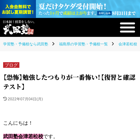
学習塾・予備校なら武田塾
福島県の学習塾・予備校一覧
会津若松校(
ブログ
【恐怖】勉強したつもりが一番怖い！【復習と確認
テスト】
2022年07月04日(月)
こんにちは！
武田塾会津若松校
です。