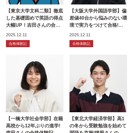
【東京大学文科二類】徹底
【大阪大学外国語学部】偏
した基礎固めで英語の得点
差値40台から悩みのない環
大幅UP！吉田さんの合格
境で実力をつけて合格!青
体験記
木さんの合格体験記
2025.12.11
2025.12.11
合格体験記
合格体験記
【一橋大学社会学部】在籍
【東北大学経済学部】高1
高校から12年ぶりの進学!
の冬から受験勉強を始めて
森田さんの合格体験記
国語を克服!猪股さんの合