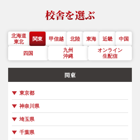
校舎を選ぶ
北海道
関東
甲信越
北陸
東海
近畿
中国
東北
九州
オンライン
四国
沖縄
生配信
関東
東京都
神奈川県
埼玉県
千葉県